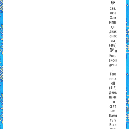
Свв.
жен
Оли
мпиа
ды
диак
онис
сы
(409)
и
Евпр
аксии
девы
,
Таве
ннск
ой
(413)
День
памя
ти
свят
ых:
Памя
ть V
Всел