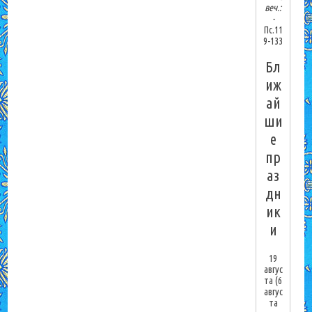
веч.:
-
Пс.11
9-133
Бл
иж
ай
ши
е
пр
аз
дн
ик
и
19
авгус
та
(6
авгус
та