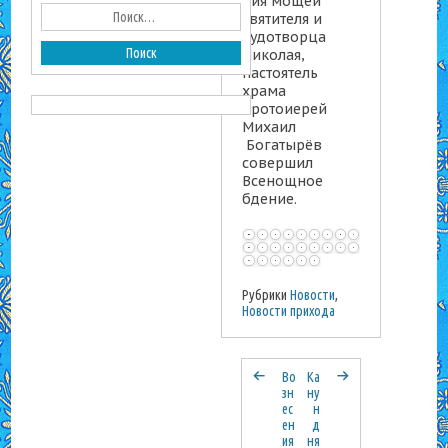
ния мощей
святителя и
чудотворца
Николая,
настоятель
храма
протоиерей
Михаил
Богатырёв
совершил
Всенощное
бдение.
Рубрики
Новости
,
Новости прихода
Во
Ка
зн
ну
ес
н
ен
д
ия
ня