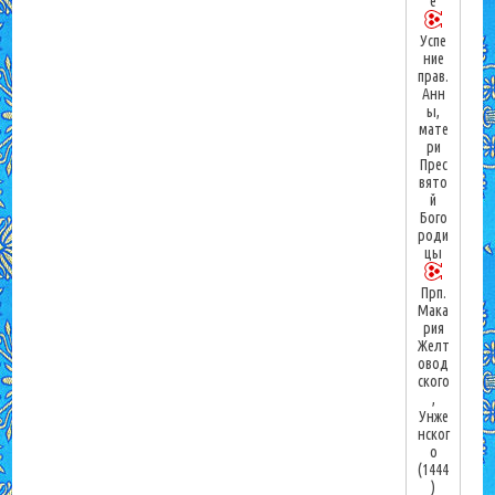
е
Успе
ние
прав.
Анн
ы,
мате
ри
Прес
вято
й
Бого
роди
цы
Прп.
Мака
рия
Желт
овод
ского
,
Унже
нског
о
(1444
)