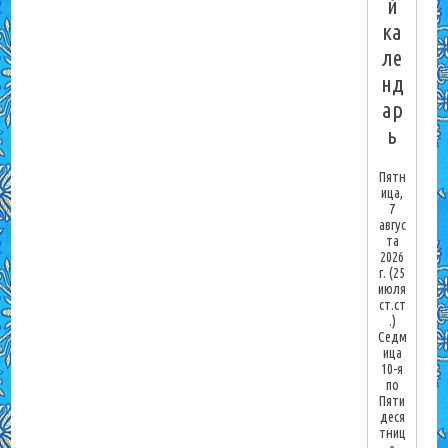
й
ка
ле
нд
ар
ь
Пятн
ица,
7
авгус
та
2026
г.
(25
июля
ст.ст
.)
Седм
ица
10-я
по
Пяти
деся
тниц