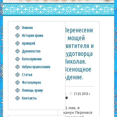
Главная
Перенесени
История храма
я мощей
Архиерей
святителя и
Духовенство
чудотворца
Богослужения
Николая.
Азбука православия
Всенощное
Статьи
бдение.
Фотогалерея
Помощь храму
21.05.2018
0
Контакты
21 мая, в
канун Перенесе