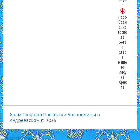
ст.ст
.)
Прео
браж
ение
Госпо
да
Бога
и
Спас
а
наше
го
Иису
са
Хрис
та
Храм Покрова Пресвятой Богородицы в
Андреевском
© 2026