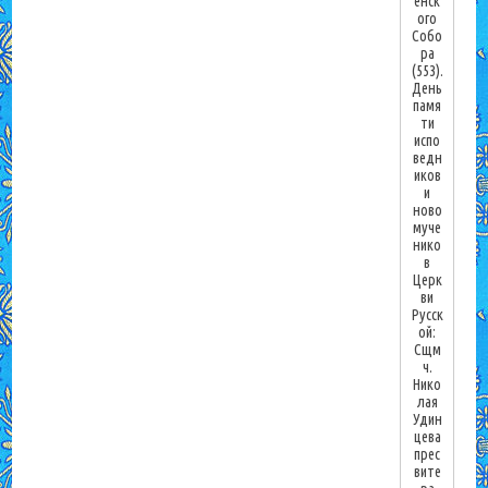
енск
ого
Собо
ра
(553).
День
памя
ти
испо
ведн
иков
и
ново
муче
нико
в
Церк
ви
Русск
ой:
Сщм
ч.
Нико
лая
Удин
цева
прес
вите