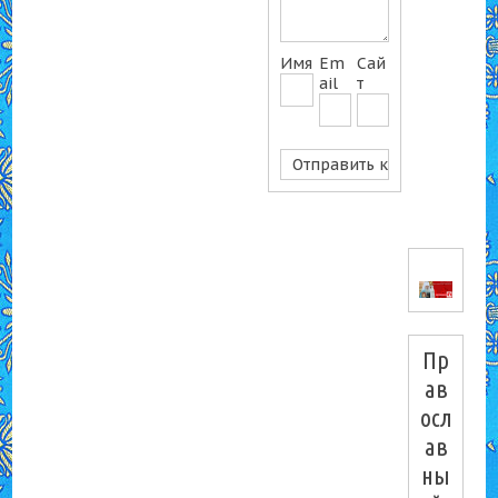
Имя
Em
Сай
ail
т
Пр
ав
осл
ав
ны