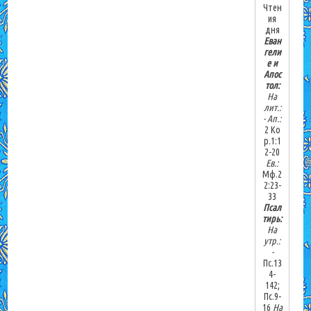
Чтен
ия
дня
Еван
гели
е и
Апос
тол:
На
лит.:
-
Ап.:
2 Ко
р.1:1
2-20
Ев.:
Мф.2
2:23-
33
Псал
тирь:
На
утр.:
-
Пс.13
4-
142;
Пс.9-
16
На