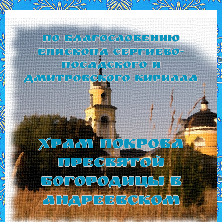
По благословению
Епископа Сергиево-
Посадского и
Дмитровского Кирилла
Храм Покрова
Пресвятой
Богородицы в
Андреевском