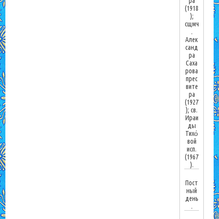
ра
(1918
);
сщмч
.
Алек
санд
ра
Саха
рова
прес
вите
ра
(1927
); св.
Ираи
ды
Тихо́
вой
исп.
(1967
).
Пост
ный
день
.