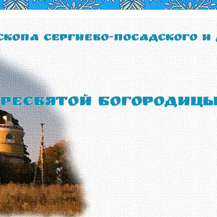
скопа Сергиево-Посадского и
ресвятой Богородиц