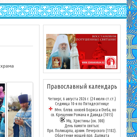
 храма
Православный календарь
Четверг, 6 августа 2026 г.
(24 июля ст.ст.)
Седмица 10-я по Пятидесятнице
Мчч. блгвв. князей Бориса и Глеба, во
св. Крещении Романа и Давида (1015)
Мц. Христины (ок. 300)
День памяти святых:
Прп. Поликарпа, архим. Печерского (1182).
Обретение мощей прп. Далмата