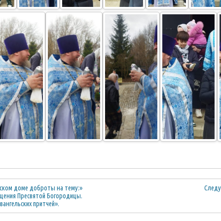
ском доме доброты на тему:»
Следу
щения Пресвятой Богородицы.
вангельских притчей».