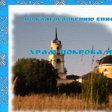
По благословению Епи
Храм Покрова П