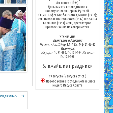
Исетского (1994).
День памяти исповедников и
новомучеников Церкви Русской:
Сщмч. Алфея Корбанского диакона (1937);
свв. Николая Понгильского (1942) и Иоанна
Калинина (1951) испп., пресвитеров.
Браковенчание не совершается.
Чтения дня
Евангелие и Апостол:
На лит.: -
Ап.:
2 Кор.1:1-7
Ев.:
Мф.21:43-46
Псалтирь:
На утр.: -
Пс.91-100; Пс.101-104
На веч.: -
Пс.105-108
Ближайшие праздники
19 августа
(6 августа ст.ст.)
Преображение Господа Бога и Спаса
нашего Иисуса Христа
ющая запись