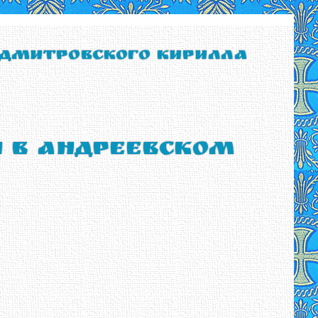
 Дмитровского Кирилла
ы в Андреевском