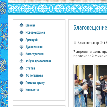
Главная
Благовещение
История храма
Архиерей
Администратор
07
Духовенство
7 апреля, в день 
Богослужения
протоиерей Михаил
Азбука православия
Статьи
Фотогалерея
Помощь храму
Контакты