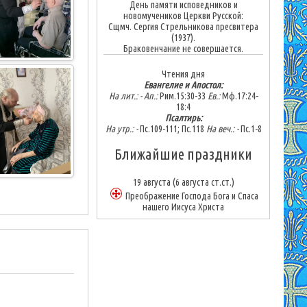
День памяти исповедников и
новомучеников Церкви Русской:
Сщмч. Сергия Стрельникова пресвитера
(1937).
Браковенчание не совершается.
Чтения дня
Евангелие и Апостол:
На лит.: -
Ап.:
Рим.15:30-33
Ев.:
Мф.17:24-
18:4
Псалтирь:
На утр.: -
Пс.109-111; Пс.118
На веч.: -
Пс.1-8
Ближайшие праздники
19 августа
(6 августа ст.ст.)
Преображение Господа Бога и Спаса
нашего Иисуса Христа