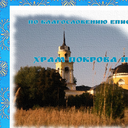
По благословению Епи
Храм Покрова П