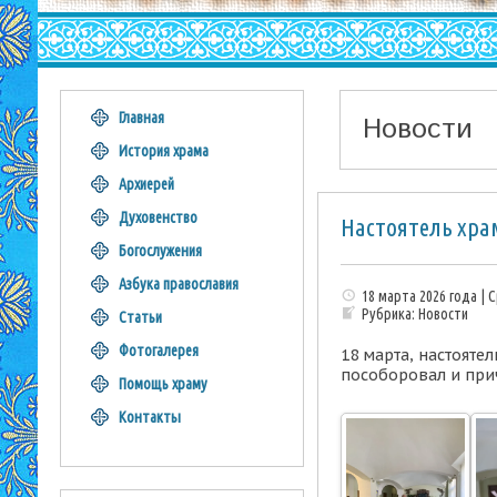
Главная
Новости
История храма
Архиерей
Духовенство
Настоятель хра
Богослужения
Азбука православия
18 марта 2026 года | 
Рубрика:
Новости
Статьи
Фотогалерея
18 марта, настояте
пособоровал и при
Помощь храму
Контакты