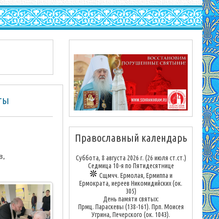
ты
Православный календарь
в,
Суббота, 8 августа 2026 г.
(26 июля ст.ст.)
Седмица 10-я по Пятидесятнице
Сщмчч. Ермолая, Ермиппа и
Ермократа, иереев Никомидийских (ок.
305)
День памяти святых:
Прмц. Параскевы (138-161). Прп. Моисея
Угрина, Печерского (ок. 1043).