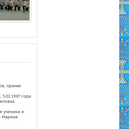
ев, принял
 5.02.1987 года
сютовка
же ученики и
о Марина