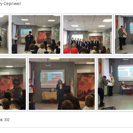
ну Сергию!
в: 332