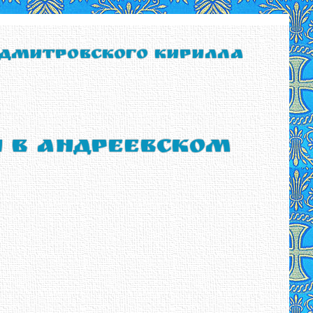
 Дмитровского Кирилла
ы в Андреевском