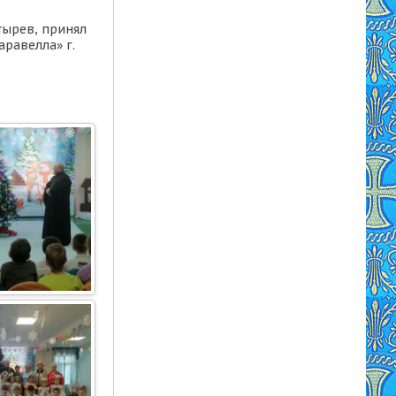
тырев, принял
аравелла» г.