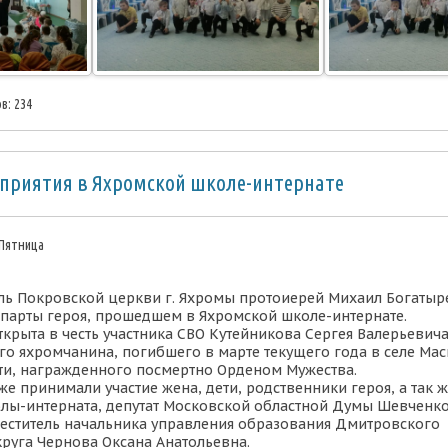
в: 234
приятия в Яхромской школе-интернате
 Пятница
ель Покровской церкви г. Яхромы протоиерей Михаил Богатыр
и парты героя, прошедшем в Яхромской школе-интернате.
ткрыта в честь участника СВО Кутейникова Сергея Валерьевича,
го яхромчанина, погибшего в марте текущего года в селе Ма
ти, награжденного посмертно Орденом Мужества.
же принимали участие жена, дети, родственники героя, а так 
лы-интерната, депутат Московской областной Думы Шевченк
еститель начальника управления образования Дмитровского
руга Чернова Оксана Анатольевна.