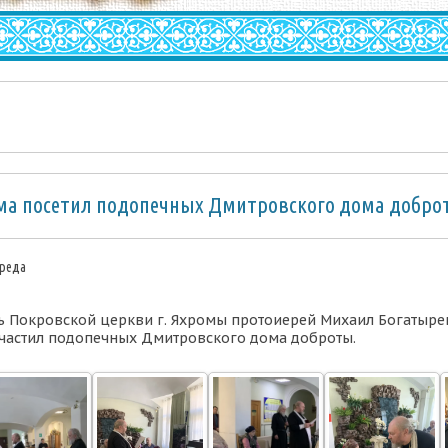
ма посетил подопечных Дмитровского дома добро
Среда
ль Покровской церкви г. Яхромы протоиерей Михаил Богатыре
частил подопечных Дмитровского дома доброты.