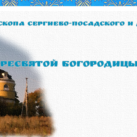
скопа Сергиево-Посадского и
ресвятой Богородиц