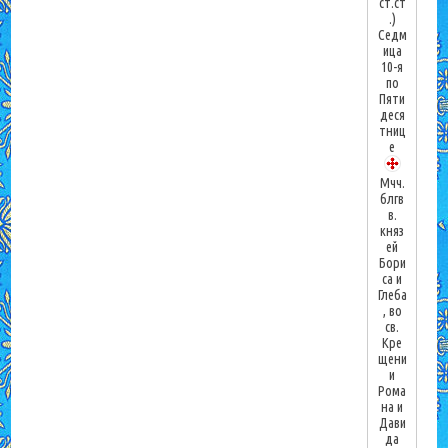
ст.ст
.)
Седм
ица
10-я
по
Пяти
деся
тниц
е
Мчч.
блгв
в.
княз
ей
Бори
са и
Глеба
, во
св.
Кре
щени
и
Рома
на и
Дави
да