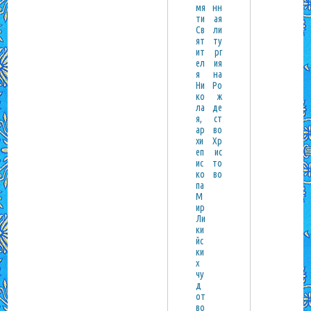
мя
нн
ти
ая
Св
ли
ят
ту
ит
рг
ел
ия
я
на
Ни
Ро
ко
ж
ла
де
я,
ст
ар
во
хи
Хр
еп
ис
ис
то
ко
во
па
М
ир
Ли
ки
йс
ки
х
чу
д
от
во