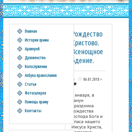
Главная
Рождество
История храма
Христово.
Архиерей
Всенощное
Духовенство
бдение.
Богослужения
Азбука православия
06.01.2018
0
Статьи
Фотогалерея
6 января, в
канун
Помощь храму
праздника
Рождества
Контакты
Господа Бога и
Спаса нашего
Иисуса Христа,