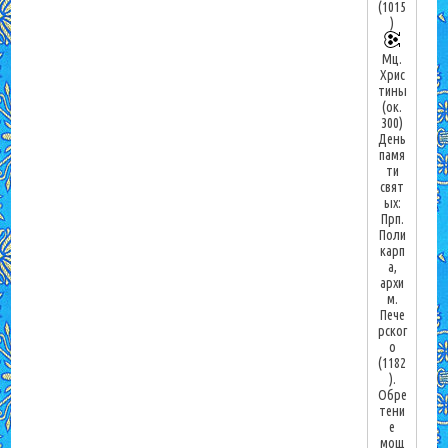
(1015
)
Мц.
Хрис
тины
(ок.
300)
День
памя
ти
свят
ых:
Прп.
Поли
карп
а,
архи
м.
Пече
рског
о
(1182
).
Обре
тени
е
мощ