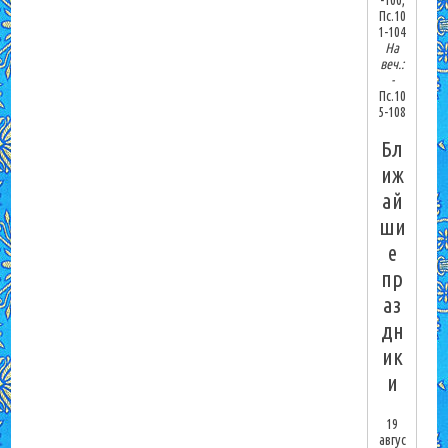
Пс.10
1-104
На
веч.:
-
Пс.10
5-108
Бл
иж
ай
ши
е
пр
аз
дн
ик
и
19
авгус