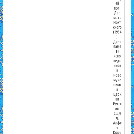
ей
прп.
Дал
мата
Исет
ского
(1994
).
День
памя
ти
испо
ведн
иков
и
ново
муче
нико
в
Церк
ви
Русск
ой:
Сщм
ч.
Алфе
я
Корб