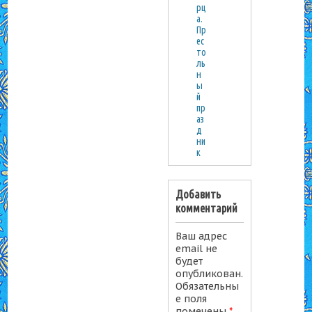
рц
а.
Пр
ес
то
ль
н
ы
й
пр
аз
д
ни
к
Добавить
комментарий
Ваш адрес
email не
будет
опубликован.
Обязательны
е поля
помечены
*