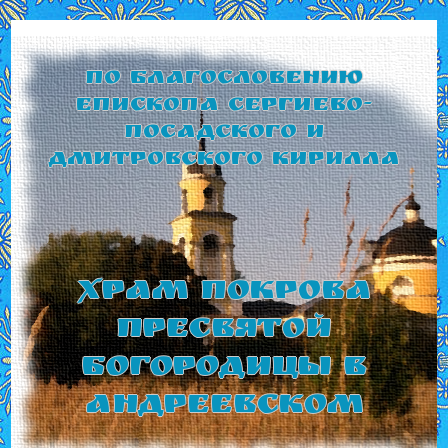
По благословению
Епископа Сергиево-
Посадского и
Дмитровского Кирилла
Храм Покрова
Пресвятой
Богородицы в
Андреевском