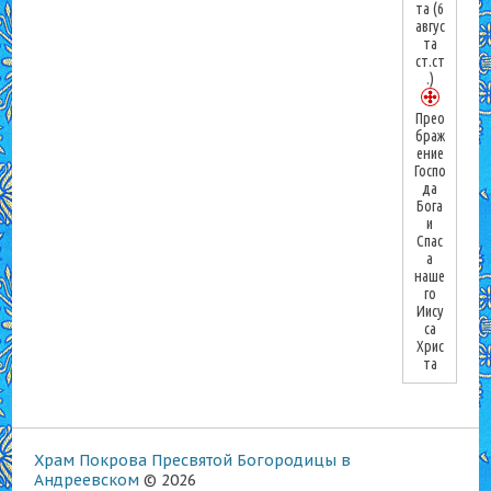
та
(6
авгус
та
ст.ст
.)
Прео
браж
ение
Госпо
да
Бога
и
Спас
а
наше
го
Иису
са
Хрис
та
Храм Покрова Пресвятой Богородицы в
Андреевском
© 2026