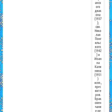
анск
ого
диак
она
(1937
);
свв.
Нико
лая
Понг
ильс
кого
(1942
) и
Иоан
на
Кали
нина
(1951
)
испп.,
прес
вите
ров.
Брак
овен
чани
е не