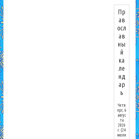
Пр
ав
осл
ав
ны
й
ка
ле
нд
ар
ь
Четв
ерг, 6
авгус
та
2026
г.
(24
июля