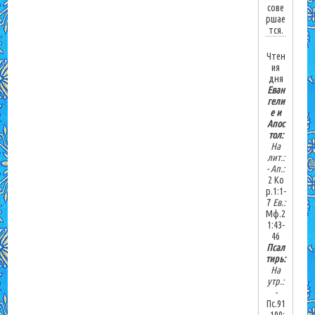
сове
ршае
тся.
Чтен
ия
дня
Еван
гели
е и
Апос
тол:
На
лит.:
-
Ап.:
2 Ко
р.1:1-
7
Ев.:
Мф.2
1:43-
46
Псал
тирь:
На
утр.:
-
Пс.91
-100;