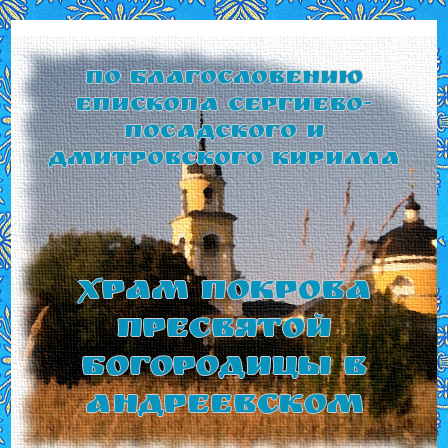
По благословению
Епископа Сергиево-
Посадского и
Дмитровского Кирилла
Храм Покрова
Пресвятой
Богородицы в
Андреевском