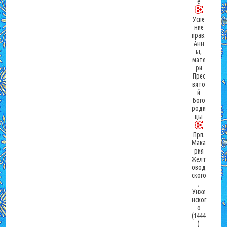
е
Успе
ние
прав.
Анн
ы,
мате
ри
Прес
вято
й
Бого
роди
цы
Прп.
Мака
рия
Желт
овод
ского
,
Унже
нског
о
(1444
)