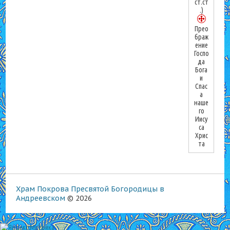
ст.ст
.)
Прео
браж
ение
Госпо
да
Бога
и
Спас
а
наше
го
Иису
са
Хрис
та
Храм Покрова Пресвятой Богородицы в
Андреевском
© 2026