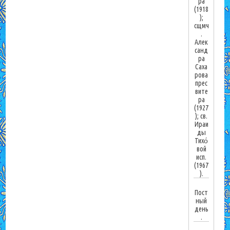
ра
(1918
);
сщмч
.
Алек
санд
ра
Саха
рова
прес
вите
ра
(1927
); св.
Ираи
ды
Тихо́
вой
исп.
(1967
).
Пост
ный
день
.