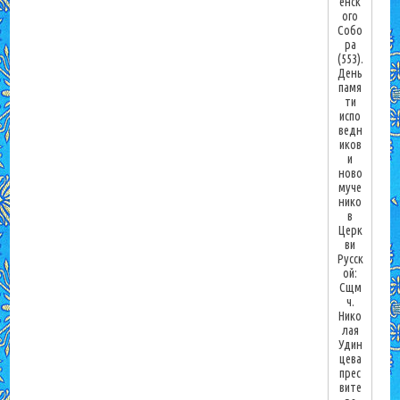
енск
ого
Собо
ра
(553).
День
памя
ти
испо
ведн
иков
и
ново
муче
нико
в
Церк
ви
Русск
ой:
Сщм
ч.
Нико
лая
Удин
цева
прес
вите