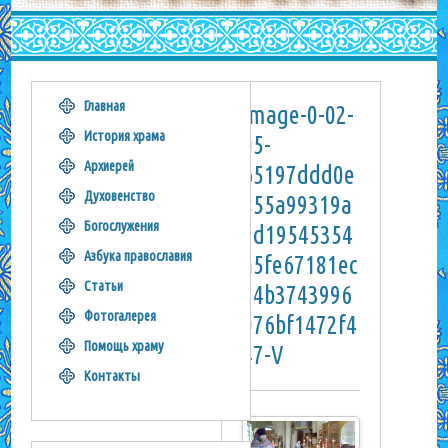
Главная
image-0-02-
История храма
05-
Архиерей
65197ddd0e
Духовенство
855a99319a
Богослужения
7d19545354
Азбука православия
a5fe67181ec
Статьи
74b3743996
Фотогалерея
076bf1472f4
Помощь храму
47-V
Контакты