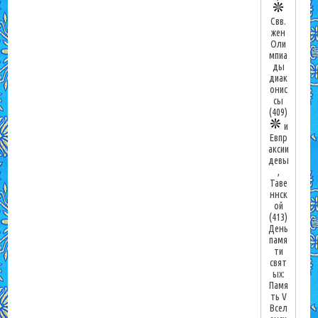
Свв.
жен
Оли
мпиа
ды
диак
онис
сы
(409)
и
Евпр
аксии
девы
,
Таве
ннск
ой
(413)
День
памя
ти
свят
ых:
Памя
ть V
Всел