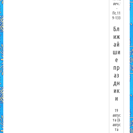
веч.:
-
Пс.11
9-133
Бл
иж
ай
ши
е
пр
аз
дн
ик
и
19
авгус
та
(6
авгус
та