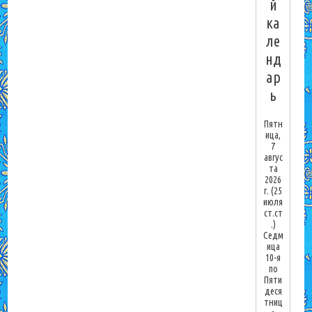
й
ка
ле
нд
ар
ь
Пятн
ица,
7
авгус
та
2026
г.
(25
июля
ст.ст
.)
Седм
ица
10-я
по
Пяти
деся
тниц