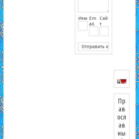
Имя
Em
Сай
ail
т
Пр
ав
осл
ав
ны