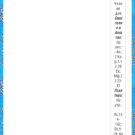
Чтен
ия
дня
Еван
гели
е и
Апос
тол:
На
лит.:
-
Ап.:
2 Ко
р.1:1
2-20
Ев.:
Мф.2
2:23-
33
Псал
тирь:
На
утр.:
-
Пс.13
4-
142;
Пс.9-
16
На