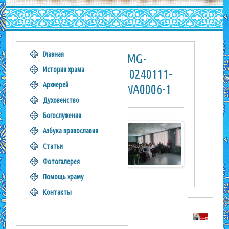
Главная
IMG-
История храма
20240111-
Архиерей
WA0006-1
Духовенство
Богослужения
Азбука православия
Статьи
Фотогалерея
Помощь храму
Контакты