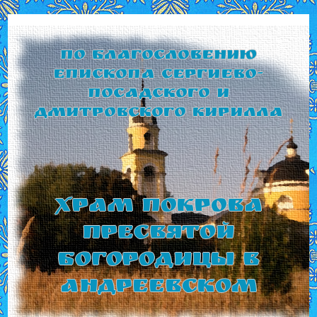
По благословению
Епископа Сергиево-
Посадского и
Дмитровского Кирилла
Храм Покрова
Пресвятой
Богородицы в
Андреевском