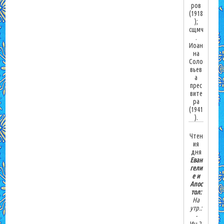
ров
(1918
);
сщмч
.
Иоан
на
Соло
вьев
а
прес
вите
ра
(1941
).
Чтен
ия
дня
Еван
гели
е и
Апос
тол:
На
утр.:
-