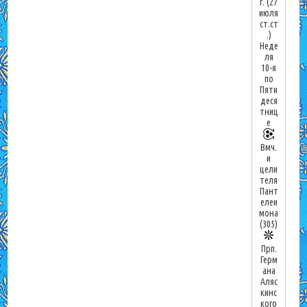
г.
(27
июля
ст.ст
.)
Неде
ля
10-я
по
Пяти
деся
тниц
е
Вмч.
и
цели
теля
Пант
елеи
мона
(305)
Прп.
Герм
ана
Аляс
кинс
кого