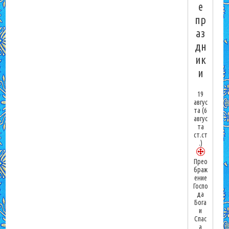
е
пр
аз
дн
ик
и
19
авгус
та
(6
авгус
та
ст.ст
.)
Прео
браж
ение
Госпо
да
Бога
и
Спас
а