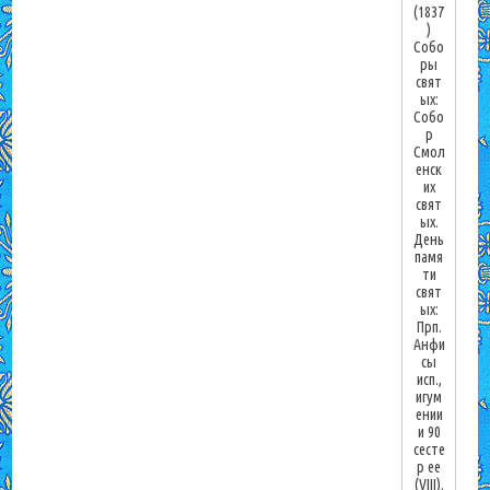
(1837
)
Собо
ры
свят
ых:
Собо
р
Смол
енск
их
свят
ых.
День
памя
ти
свят
ых:
Прп.
Анфи
сы
исп.,
игум
ении
и 90
сесте
р ее
(VIII).