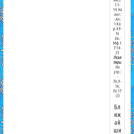
Ин.2
1:1-
14
На
лит.:
-
Ап.:
1 Ко
р.4:9-
16
Ев.:
Мф.1
7:14-
23
Псал
тирь:
На
утр.:
-
Пс.9-
16;
Пс.17
-23
Бл
иж
ай
ши