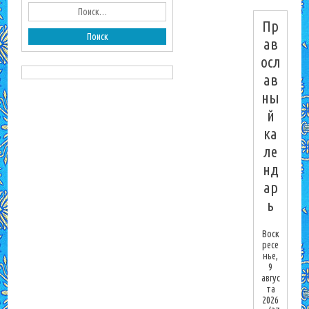
Пр
ав
осл
ав
ны
й
ка
ле
нд
ар
ь
Воск
ресе
нье,
9
авгус
та
2026