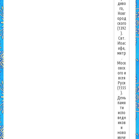
диво
го,
Новг
ород
ского
(1392
).
Свт.
Иоас
афа,
митр
.
Моск
овск
ого и
всея
Руси
(1555
).
День
памя
ти
испо
ведн
иков
и
ново
муче