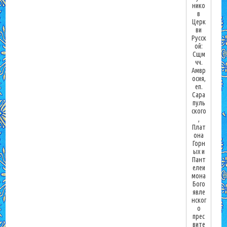
нико
в
Церк
ви
Русск
ой:
Сщм
чч.
Амвр
осия,
еп.
Сара
пуль
ского
,
Плат
она
Горн
ых и
Пант
елеи
мона
Бого
явле
нског
о
прес
вите