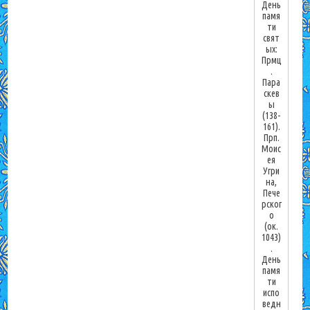
День
памя
ти
свят
ых:
Прмц
.
Пара
скев
ы
(138-
161).
Прп.
Моис
ея
Угри
на,
Пече
рског
о
(ок.
1043)
.
День
памя
ти
испо
ведн