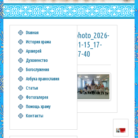
Главная
photo_2026-
История храма
01-15_17-
Архиерей
57-40
Духовенство
Богослужения
Азбука православия
Статьи
Фотогалерея
Помощь храму
Контакты