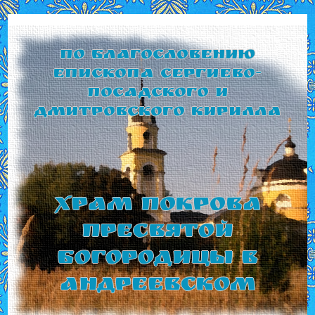
По благословению
Епископа Сергиево-
Посадского и
Дмитровского Кирилла
Храм Покрова
Пресвятой
Богородицы в
Андреевском