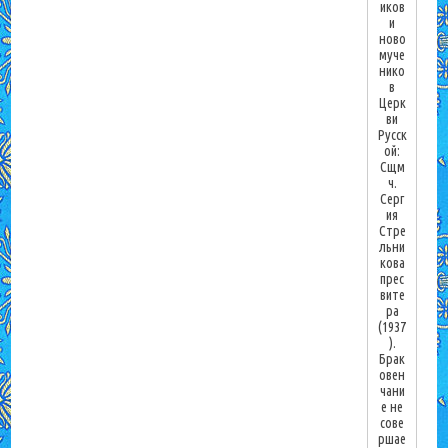
иков
и
ново
муче
нико
в
Церк
ви
Русск
ой:
Сщм
ч.
Серг
ия
Стре
льни
кова
прес
вите
ра
(1937
).
Брак
овен
чани
е не
сове
ршае