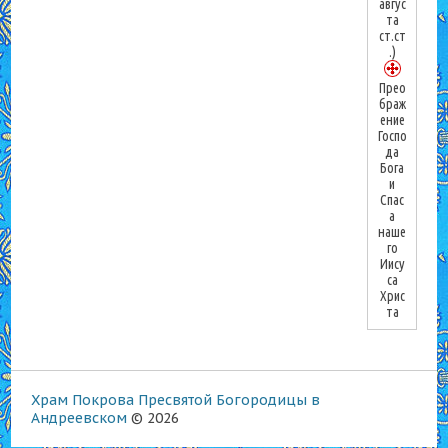
авгус
та
ст.ст
.)
Прео
браж
ение
Госпо
да
Бога
и
Спас
а
наше
го
Иису
са
Хрис
та
Храм Покрова Пресвятой Богородицы в
Андреевском
© 2026