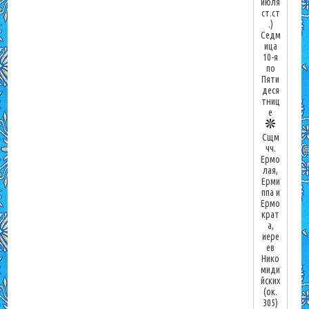
июля
ст.ст
.)
Седм
ица
10-я
по
Пяти
деся
тниц
е
Сщм
чч.
Ермо
лая,
Ерми
ппа и
Ермо
крат
а,
иере
ев
Нико
миди
йских
(ок.
305)