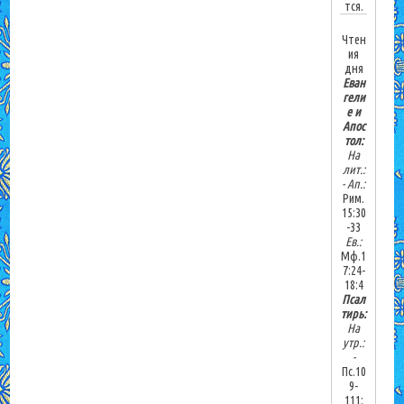
тся.
Чтен
ия
дня
Еван
гели
е и
Апос
тол:
На
лит.:
-
Ап.:
Рим.
15:30
-33
Ев.:
Мф.1
7:24-
18:4
Псал
тирь:
На
утр.:
-
Пс.10
9-
111;