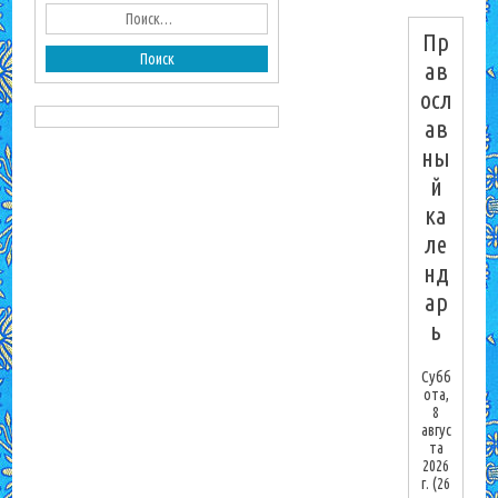
Пр
ав
осл
ав
ны
й
ка
ле
нд
ар
ь
Субб
ота,
8
авгус
та
2026
г.
(26