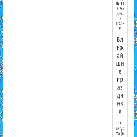
Пс.11
8
На
веч.:
-
Пс.1-
8
Бл
иж
ай
ши
е
пр
аз
дн
ик
и
19
авгус
та
(6