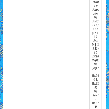
гели
е и
Апос
тол:
На
лит.:
-
Ап.:
2 Ко
р.2:4-
15
Ев.:
Мф.2
3:13-
22
Псал
тирь:
На
утр.:
-
Пс.24
-31;
Пс.32
-36
На
веч.:
-
Пс.37
-45