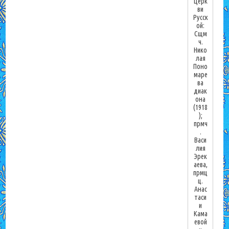
Церк
ви
Русск
ой:
Сщм
ч.
Нико
лая
Поно
маре
ва
диак
она
(1918
);
прмч
.
Васи
лия
Эрек
аева,
прмц
ц.
Анас
таси
и
Кама
евой