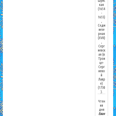
Шуйс
кая
(1654
-
1655)
,
Седм
иезе
рная
(XVII)
,
Серг
иевск
ая (в
Трои
це-
Серг
иево
й
Лавр
е)
(1730
).
Чтен
ия
дня
Еван