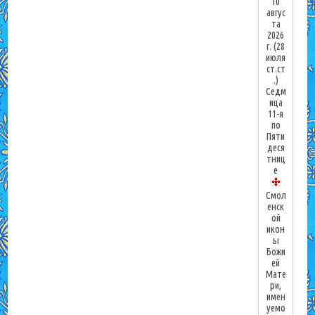
10
авгус
та
2026
г.
(28
июля
ст.ст
.)
Седм
ица
11-я
по
Пяти
деся
тниц
е
Смол
енск
ой
икон
ы
Божи
ей
Мате
ри,
имен
уемо