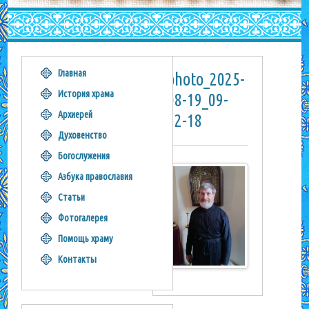
Главная
photo_2025-
История храма
08-19_09-
Архиерей
12-18
Духовенство
Богослужения
Азбука православия
Статьи
Фотогалерея
Помощь храму
Контакты