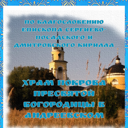
По благословению
Епископа Сергиево-
Посадского и
Дмитровского Кирилла
Храм Покрова
Пресвятой
Богородицы в
Андреевском