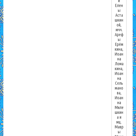
и
Елен
ы
Аста
шкин
ой,
мчч.
Ареф
ы
Ерём
кина,
Иоан
на
Лома
кина,
Иоан
на
Сель
мано
ва,
Иоан
на
Миле
шкин
а и
мц.
Мавр
ы