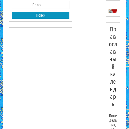
Пр
ав
осл
ав
ны
й
ка
ле
нд
ар
ь
Поне
дель
ник,