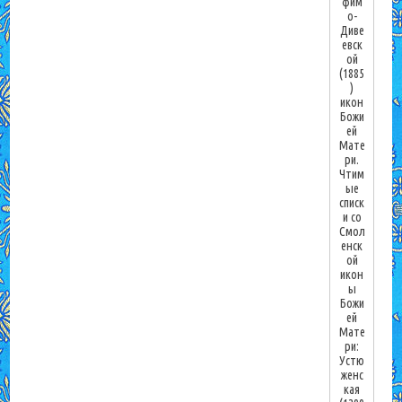
фим
о-
Диве
евск
ой
(1885
)
икон
Божи
ей
Мате
ри.
Чтим
ые
списк
и со
Смол
енск
ой
икон
ы
Божи
ей
Мате
ри:
Устю
женс
кая