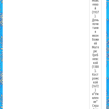
Моис
еево
й
(1937
).
День
почи
тани
я
икон
Божи
ей
Мате
ри:
Греб
невс
кой
(1380
),
Кост
ромс
кой
(1672
)
и"Ум
илен
ие"
Сера