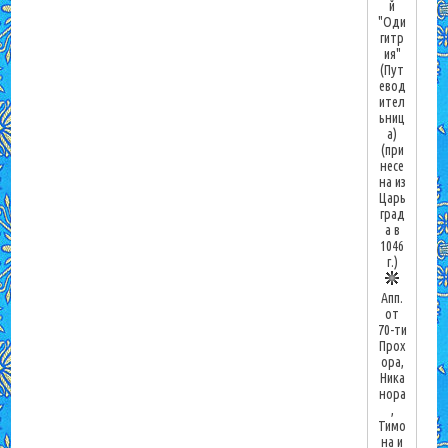
й
"Оди
гитр
ия"
(Пут
евод
ител
ьниц
а)
(при
несе
на из
Царь
град
а в
1046
г.)
Апп.
от
70-ти
Прох
ора,
Ника
нора
,
Тимо
на и