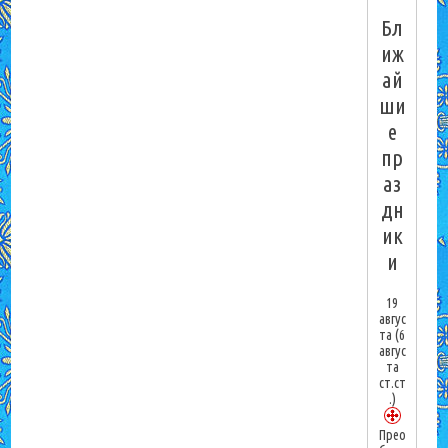
Бл
иж
ай
ши
е
пр
аз
дн
ик
и
19
авгус
та
(6
авгус
та
ст.ст
.)
Прео