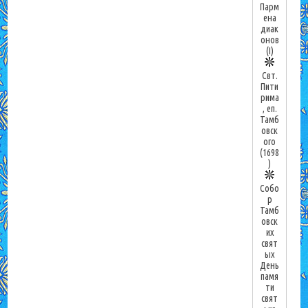
Парм
ена
диак
онов
(I)
Свт.
Пити
рима
, еп.
Тамб
овск
ого
(1698
)
Собо
р
Тамб
овск
их
свят
ых
День
памя
ти
свят