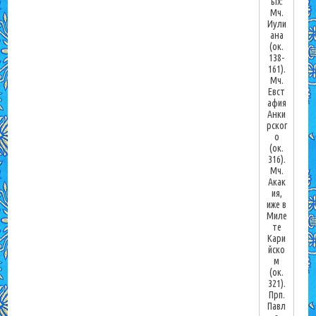
ых:
Мч.
Иули
ана
(ок.
138-
161).
Мч.
Евст
афия
Анки
рског
о
(ок.
316).
Мч.
Акак
ия,
иже в
Миле
те
Кари
йско
м
(ок.
321).
Прп.
Павл