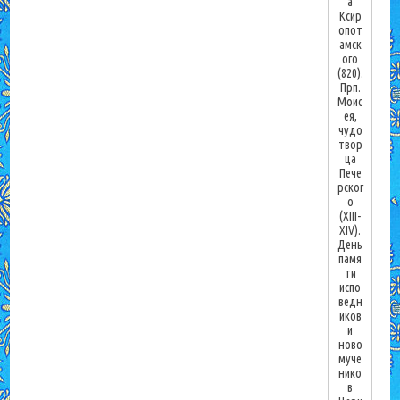
а
Ксир
опот
амск
ого
(820).
Прп.
Моис
ея,
чудо
твор
ца
Пече
рског
о
(XIII-
XIV).
День
памя
ти
испо
ведн
иков
и
ново
муче
нико
в