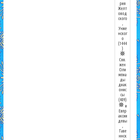
рия
Желт
овод
ского
,
Унже
нског
о
(1444
)
Свв.
жен
Оли
мпиа
ды
диак
онис
сы
(409)
и
Евпр
аксии
девы
,
Таве
ннск