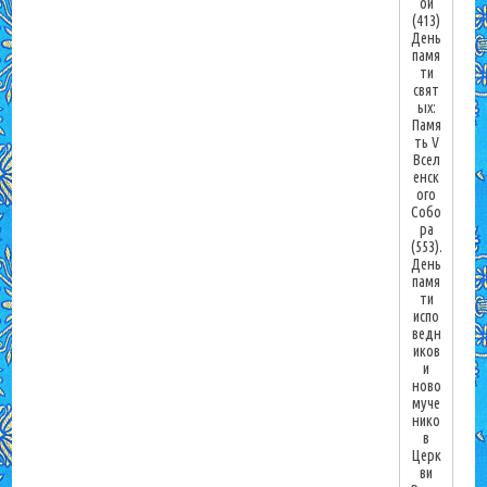
ой
(413)
День
памя
ти
свят
ых:
Памя
ть V
Всел
енск
ого
Собо
ра
(553).
День
памя
ти
испо
ведн
иков
и
ново
муче
нико
в
Церк
ви