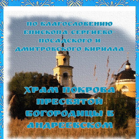
По благословению
Епископа Сергиево-
Посадского и
Дмитровского Кирилла
Храм Покрова
Пресвятой
Богородицы в
Андреевском