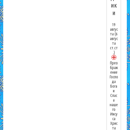
ик
и
19
авгус
та
(6
авгус
та
ст.ст
.)
Прео
браж
ение
Госпо
да
Бога
и
Спас
а
наше
го
Иису
са
Хрис
та