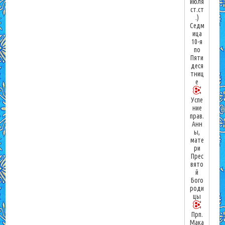
июля
ст.ст
.)
Седм
ица
10-я
по
Пяти
деся
тниц
е
Успе
ние
прав.
Анн
ы,
мате
ри
Прес
вято
й
Бого
роди
цы
Прп.
Мака