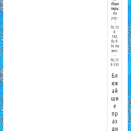
Псал
тирь:
На
утр.:
-
Пс.13
4-
142;
Пс.9-
16
На
веч.:
-
Пс.11
9-133
Бл
иж
ай
ши
е
пр
аз
дн