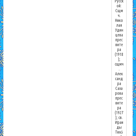
Русск
ой:
Сщм
ч.
Нико
лая
Удин
цева
прес
вите
ра
(1918
);
сщмч
.
Алек
санд
ра
Саха
рова
прес
вите
ра
(1927
); св.
Ираи
ды
Тихо́