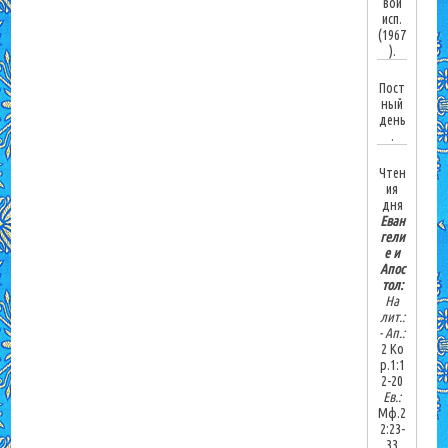
вой
исп.
(1967
).
Пост
ный
день
.
Чтен
ия
дня
Еван
гели
е и
Апос
тол:
На
лит.:
-
Ап.:
2 Ко
р.1:1
2-20
Ев.:
Мф.2
2:23-
33