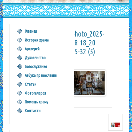
Главная
photo_2025-
История храма
08-18_20-
Архиерей
05-32 (5)
Духовенство
Богослужения
Азбука православия
Статьи
Фотогалерея
Помощь храму
Контакты