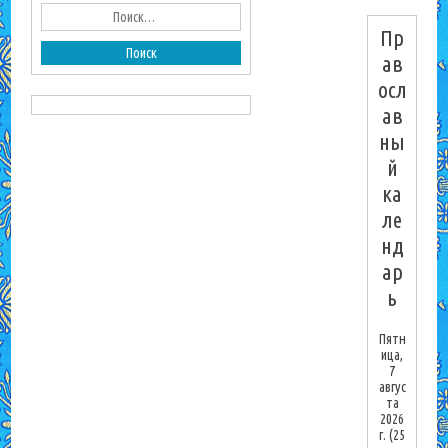
Пр
ав
осл
ав
ны
й
ка
ле
нд
ар
ь
Пятн
ица,
7
авгус
та
2026
г.
(25