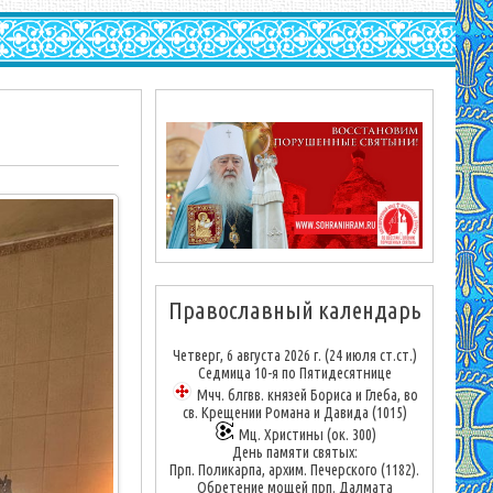
Православный календарь
Четверг, 6 августа 2026 г.
(24 июля ст.ст.)
Седмица 10-я по Пятидесятнице
Мчч. блгвв. князей Бориса и Глеба, во
св. Крещении Романа и Давида (1015)
Мц. Христины (ок. 300)
День памяти святых:
Прп. Поликарпа, архим. Печерского (1182).
Обретение мощей прп. Далмата