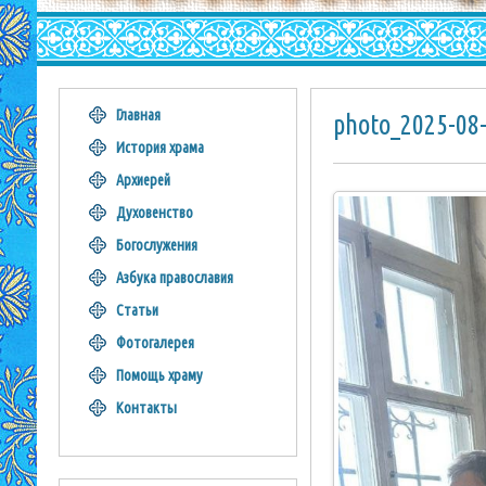
Главная
photo_2025-08
История храма
Архиерей
Духовенство
Богослужения
Азбука православия
Статьи
Фотогалерея
Помощь храму
Контакты