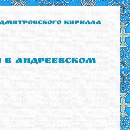
 Дмитровского Кирилла
ы в Андреевском