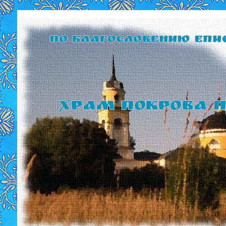
По благословению Епи
Храм Покрова П