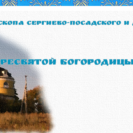
скопа Сергиево-Посадского и
ресвятой Богородиц