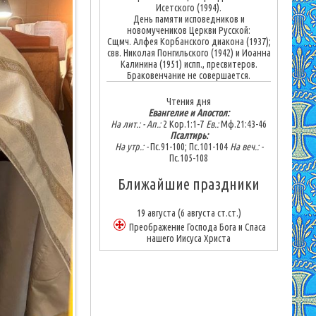
Исетского (1994).
День памяти исповедников и
новомучеников Церкви Русской:
Сщмч. Алфея Корбанского диакона (1937);
свв. Николая Понгильского (1942) и Иоанна
Калинина (1951) испп., пресвитеров.
Браковенчание не совершается.
Чтения дня
Евангелие и Апостол:
На лит.: -
Ап.:
2 Кор.1:1-7
Ев.:
Мф.21:43-46
Псалтирь:
На утр.: -
Пс.91-100; Пс.101-104
На веч.: -
Пс.105-108
Ближайшие праздники
19 августа
(6 августа ст.ст.)
Преображение Господа Бога и Спаса
нашего Иисуса Христа