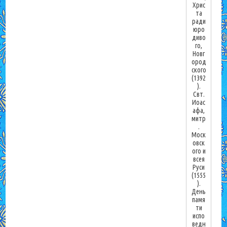
Хрис
та
ради
юро
диво
го,
Новг
ород
ского
(1392
).
Свт.
Иоас
афа,
митр
.
Моск
овск
ого и
всея
Руси
(1555
).
День
памя
ти
испо
ведн