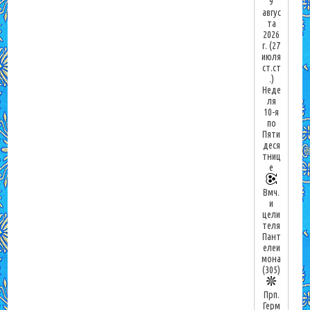
9
авгус
та
2026
г.
(27
июля
ст.ст
.)
Неде
ля
10-я
по
Пяти
деся
тниц
е
Вмч.
и
цели
теля
Пант
елеи
мона
(305)
Прп.
Герм