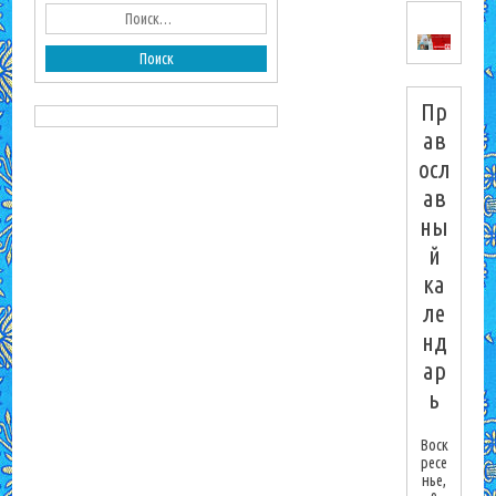
Пр
ав
осл
ав
ны
й
ка
ле
нд
ар
ь
Воск
ресе
нье,