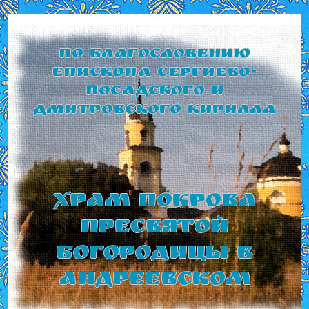
По благословению
Епископа Сергиево-
Посадского и
Дмитровского Кирилла
Храм Покрова
Пресвятой
Богородицы в
Андреевском