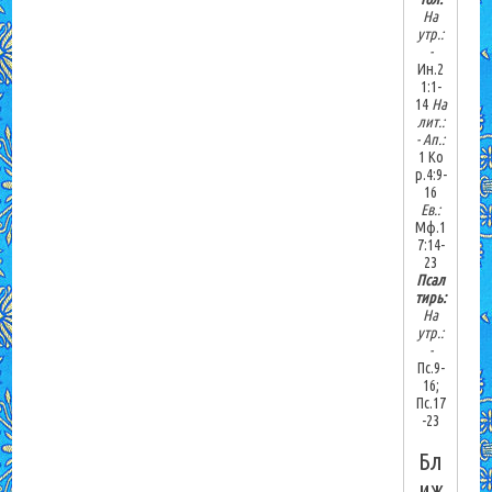
На
утр.:
-
Ин.2
1:1-
14
На
лит.:
-
Ап.:
1 Ко
р.4:9-
16
Ев.:
Мф.1
7:14-
23
Псал
тирь:
На
утр.:
-
Пс.9-
16;
Пс.17
-23
Бл
иж