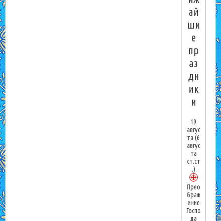
ай
ши
е
пр
аз
дн
ик
и
19
авгус
та
(6
авгус
та
ст.ст
.)
Прео
браж
ение
Госпо
да