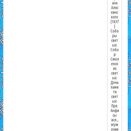
ана
Аляс
кинс
кого
(1837
)
Собо
ры
свят
ых:
Собо
р
Смол
енск
их
свят
ых.
День
памя
ти
свят
ых:
Прп.
Анфи
сы
исп.,
игум
ении