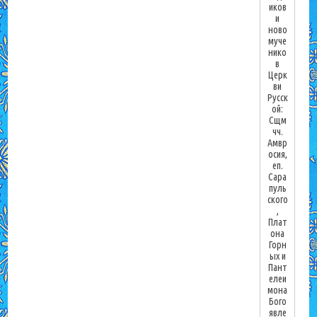
иков
и
ново
муче
нико
в
Церк
ви
Русск
ой:
Сщм
чч.
Амвр
осия,
еп.
Сара
пуль
ского
,
Плат
она
Горн
ых и
Пант
елеи
мона
Бого
явле