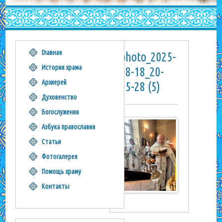
Главная
photo_2025-
История храма
08-18_20-
Архиерей
05-28 (5)
Духовенство
Богослужения
Азбука православия
Статьи
Фотогалерея
Помощь храму
Контакты