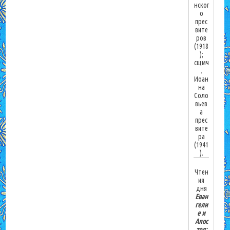
нског
о
прес
вите
ров
(1918
);
сщмч
.
Иоан
на
Соло
вьев
а
прес
вите
ра
(1941
).
Чтен
ия
дня
Еван
гели
е и
Апос
тол: