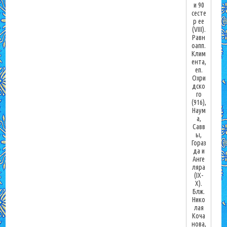
и 90
сесте
р ее
(VIII).
Равн
оапп.
Клим
ента,
еп.
Охри
дско
го
(916),
Наум
а,
Савв
ы,
Гораз
да и
Анге
ляра
(IX-
X).
Блж.
Нико
лая
Коча
нова,