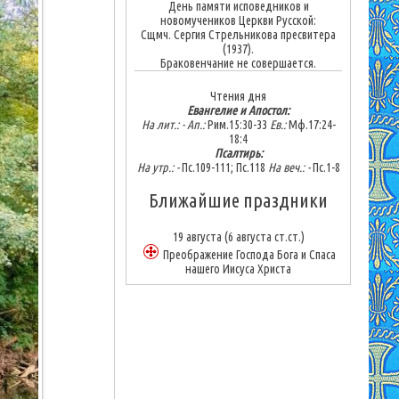
День памяти исповедников и
новомучеников Церкви Русской:
Сщмч. Сергия Стрельникова пресвитера
(1937).
Браковенчание не совершается.
Чтения дня
Евангелие и Апостол:
На лит.: -
Ап.:
Рим.15:30-33
Ев.:
Мф.17:24-
18:4
Псалтирь:
На утр.: -
Пс.109-111; Пс.118
На веч.: -
Пс.1-8
Ближайшие праздники
19 августа
(6 августа ст.ст.)
Преображение Господа Бога и Спаса
нашего Иисуса Христа