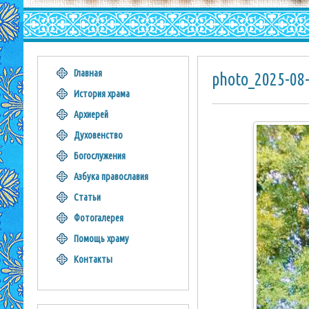
Главная
photo_2025-08
История храма
Архиерей
Духовенство
Богослужения
Азбука православия
Статьи
Фотогалерея
Помощь храму
Контакты