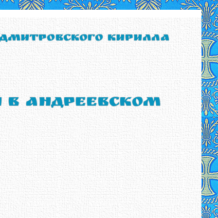
 Дмитровского Кирилла
ы в Андреевском