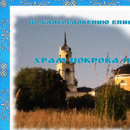
По благословению Епи
Храм Покрова П