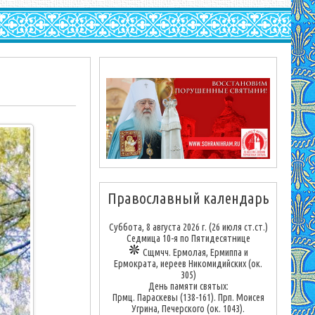
Православный календарь
Суббота, 8 августа 2026 г.
(26 июля ст.ст.)
Седмица 10-я по Пятидесятнице
Сщмчч. Ермолая, Ермиппа и
Ермократа, иереев Никомидийских (ок.
305)
День памяти святых:
Прмц. Параскевы (138-161). Прп. Моисея
Угрина, Печерского (ок. 1043).