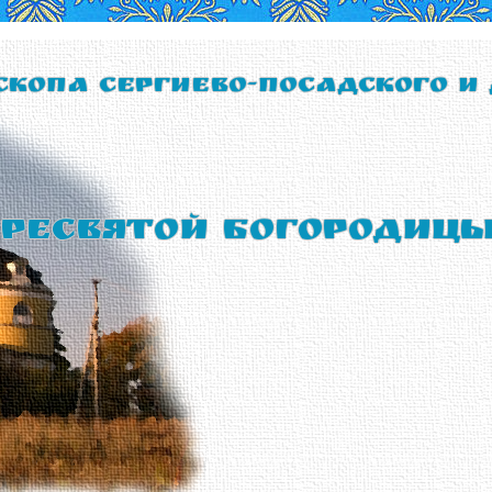
скопа Сергиево-Посадского и
ресвятой Богородиц