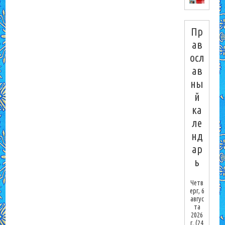
Пр
ав
осл
ав
ны
й
ка
ле
нд
ар
ь
Четв
ерг, 6
авгус
та
2026
г.
(24