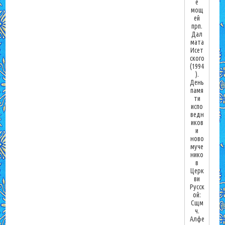
е
мощ
ей
прп.
Дал
мата
Исет
ского
(1994
).
День
памя
ти
испо
ведн
иков
и
ново
муче
нико
в
Церк
ви
Русск
ой:
Сщм
ч.
Алфе