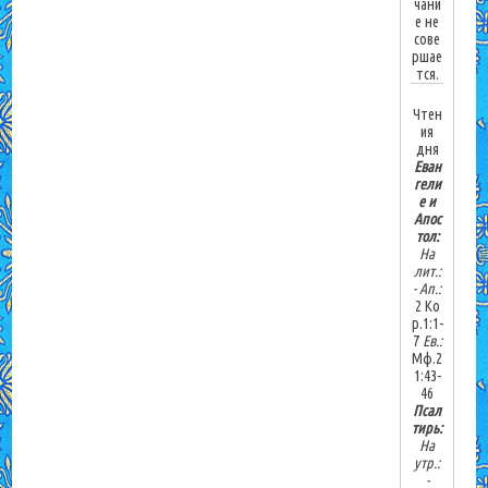
чани
е не
сове
ршае
тся.
Чтен
ия
дня
Еван
гели
е и
Апос
тол:
На
лит.:
-
Ап.:
2 Ко
р.1:1-
7
Ев.:
Мф.2
1:43-
46
Псал
тирь:
На
утр.:
-