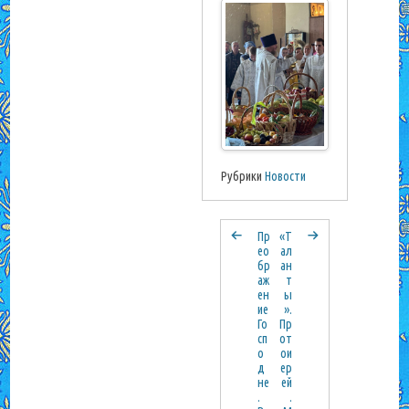
Рубрики
Новости
Пр
«Т
ео
ал
бр
ан
аж
т
ен
ы
ие
».
Го
Пр
сп
от
о
ои
д
ер
не
ей
.
.