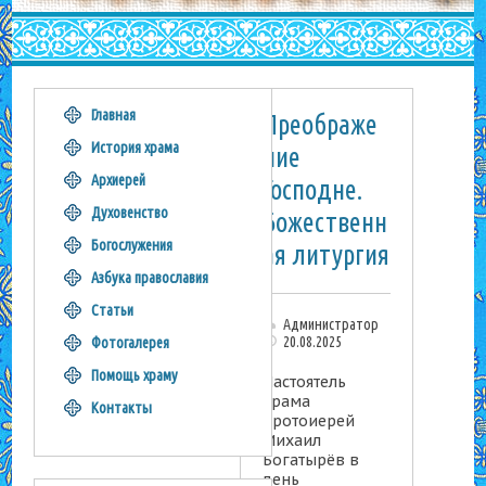
Главная
Преображе
История храма
ние
Архиерей
Господне.
Духовенство
Божественн
Богослужения
ая литургия
Азбука православия
Статьи
Администратор
20.08.2025
Фотогалерея
Помощь храму
Настоятель
храма
Контакты
протоиерей
Михаил
Богатырёв в
день