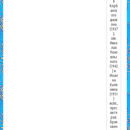
я
Корб
анск
ого
диак
она
(1937
);
свв.
Нико
лая
Понг
ильс
кого
(1942
) и
Иоан
на
Кали
нина
(1951
)
испп.,
прес
вите
ров.
Брак
овен