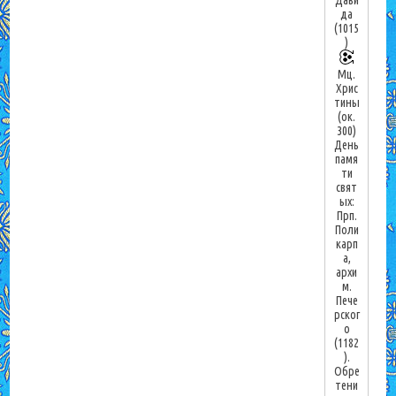
да
(1015
)
Мц.
Хрис
тины
(ок.
300)
День
памя
ти
свят
ых:
Прп.
Поли
карп
а,
архи
м.
Пече
рског
о
(1182
).
Обре
тени