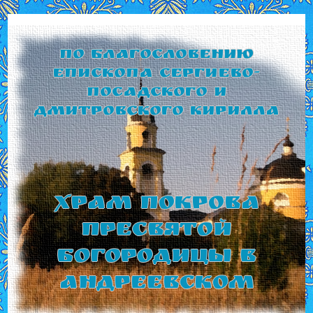
По благословению
Епископа Сергиево-
Посадского и
Дмитровского Кирилла
Храм Покрова
Пресвятой
Богородицы в
Андреевском