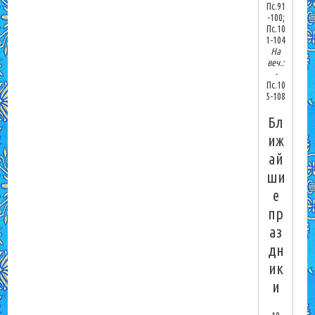
Пс.91
-100;
Пс.10
1-104
На
веч.:
-
Пс.10
5-108
Бл
иж
ай
ши
е
пр
аз
дн
ик
и