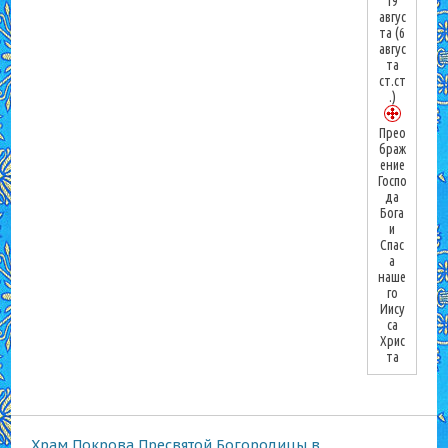
19
авгус
та
(6
авгус
та
ст.ст
.)
Прео
браж
ение
Госпо
да
Бога
и
Спас
а
наше
го
Иису
са
Хрис
та
Храм Покрова Пресвятой Богородицы в