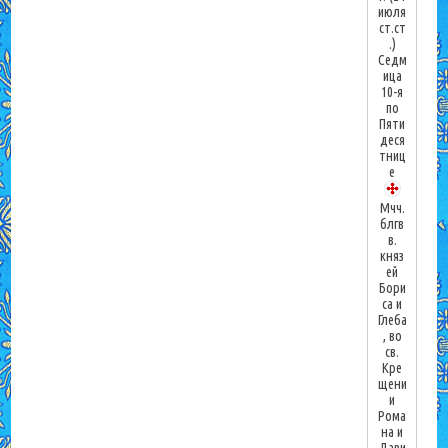
июля
ст.ст
.)
Седм
ица
10-я
по
Пяти
деся
тниц
е
Мчч.
блгв
в.
княз
ей
Бори
са и
Глеба
, во
св.
Кре
щени
и
Рома
на и
Дави