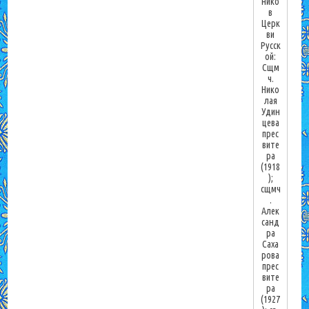
нико
в
Церк
ви
Русск
ой:
Сщм
ч.
Нико
лая
Удин
цева
прес
вите
ра
(1918
);
сщмч
.
Алек
санд
ра
Саха
рова
прес
вите
ра
(1927