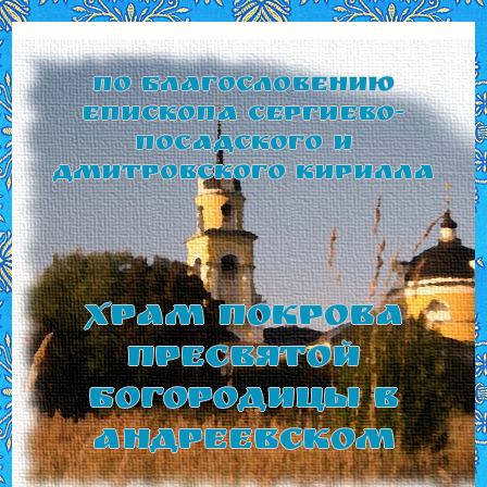
По благословению
Епископа Сергиево-
Посадского и
Дмитровского Кирилла
Храм Покрова
Пресвятой
Богородицы в
Андреевском