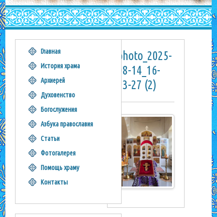
Главная
photo_2025-
История храма
08-14_16-
Архиерей
33-27 (2)
Духовенство
Богослужения
Азбука православия
Статьи
Фотогалерея
Помощь храму
Контакты