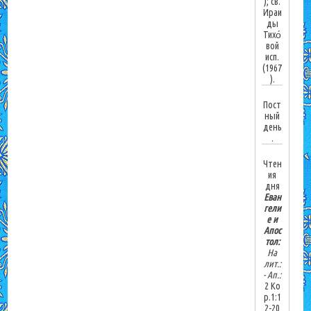
); св.
Ираи
ды
Тихо́
вой
исп.
(1967
).
Пост
ный
день
.
Чтен
ия
дня
Еван
гели
е и
Апос
тол:
На
лит.:
-
Ап.:
2 Ко
р.1:1
2-20