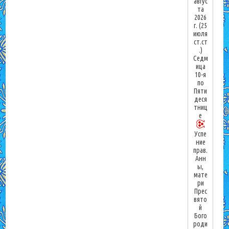
авгус
та
2026
г.
(25
июля
ст.ст
.)
Седм
ица
10-я
по
Пяти
деся
тниц
е
Успе
ние
прав.
Анн
ы,
мате
ри
Прес
вято
й
Бого
роди