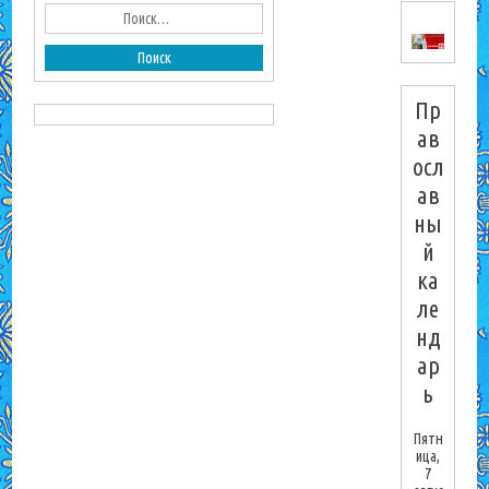
Пр
ав
осл
ав
ны
й
ка
ле
нд
ар
ь
Пятн
ица,
7