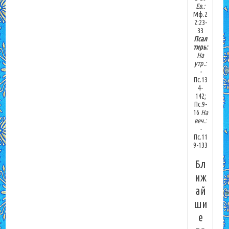
Ев.:
Мф.2
2:23-
33
Псал
тирь:
На
утр.:
-
Пс.13
4-
142;
Пс.9-
16
На
веч.:
-
Пс.11
9-133
Бл
иж
ай
ши
е