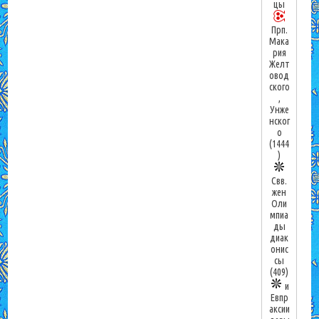
цы
Прп.
Мака
рия
Желт
овод
ского
,
Унже
нског
о
(1444
)
Свв.
жен
Оли
мпиа
ды
диак
онис
сы
(409)
и
Евпр
аксии