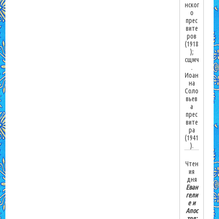
нског
о
прес
вите
ров
(1918
);
сщмч
.
Иоан
на
Соло
вьев
а
прес
вите
ра
(1941
).
Чтен
ия
дня
Еван
гели
е и
Апос
тол: