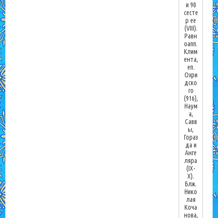
и 90
сесте
р ее
(VIII).
Равн
оапп.
Клим
ента,
еп.
Охри
дско
го
(916),
Наум
а,
Савв
ы,
Гораз
да и
Анге
ляра
(IX-
X).
Блж.
Нико
лая
Коча
нова,