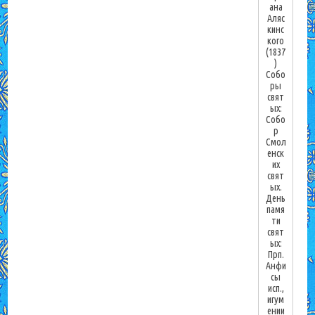
ана
Аляс
кинс
кого
(1837
)
Собо
ры
свят
ых:
Собо
р
Смол
енск
их
свят
ых.
День
памя
ти
свят
ых:
Прп.
Анфи
сы
исп.,
игум
ении