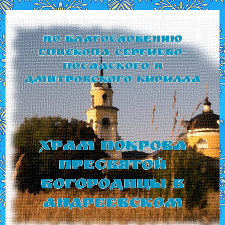
По благословению
Епископа Сергиево-
Посадского и
Дмитровского Кирилла
Храм Покрова
Пресвятой
Богородицы в
Андреевском