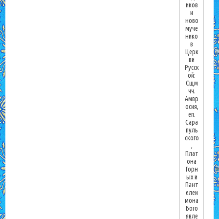
иков
и
ново
муче
нико
в
Церк
ви
Русск
ой:
Сщм
чч.
Амвр
осия,
еп.
Сара
пуль
ского
,
Плат
она
Горн
ых и
Пант
елеи
мона
Бого
явле