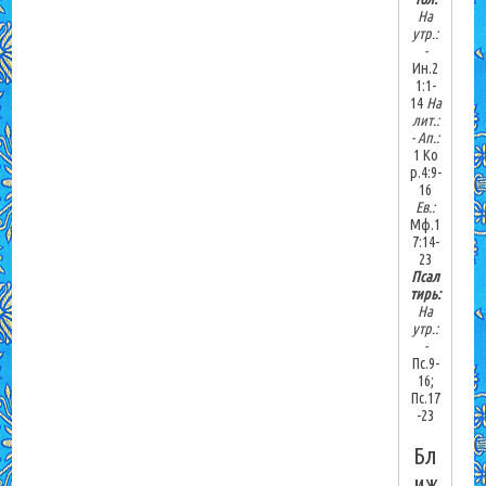
На
утр.:
-
Ин.2
1:1-
14
На
лит.:
-
Ап.:
1 Ко
р.4:9-
16
Ев.:
Мф.1
7:14-
23
Псал
тирь:
На
утр.:
-
Пс.9-
16;
Пс.17
-23
Бл
иж