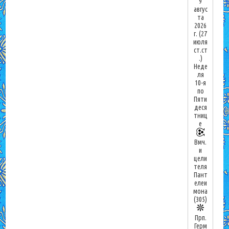
9
авгус
та
2026
г.
(27
июля
ст.ст
.)
Неде
ля
10-я
по
Пяти
деся
тниц
е
Вмч.
и
цели
теля
Пант
елеи
мона
(305)
Прп.
Герм