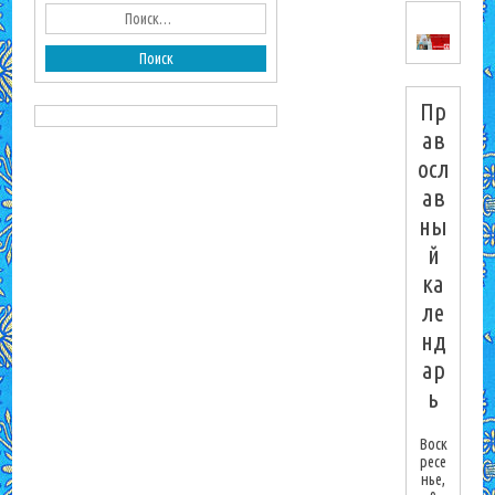
Пр
ав
осл
ав
ны
й
ка
ле
нд
ар
ь
Воск
ресе
нье,