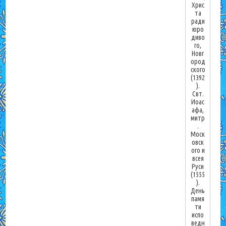
Хрис
та
ради
юро
диво
го,
Новг
ород
ского
(1392
).
Свт.
Иоас
афа,
митр
.
Моск
овск
ого и
всея
Руси
(1555
).
День
памя
ти
испо
ведн