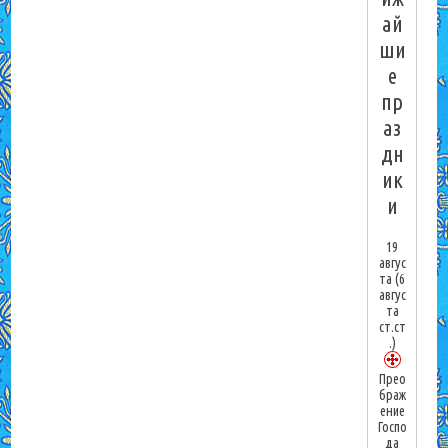
ай
ши
е
пр
аз
дн
ик
и
19
авгус
та
(6
авгус
та
ст.ст
.)
Прео
браж
ение
Госпо
да