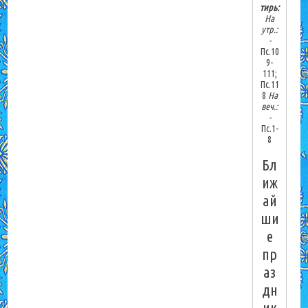
тирь:
На
утр.:
-
Пс.10
9-
111;
Пс.11
8
На
веч.:
-
Пс.1-
8
Бл
иж
ай
ши
е
пр
аз
дн
ик