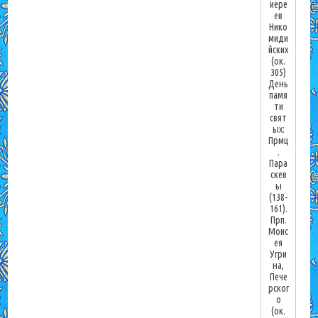
иере
ев
Нико
миди
йских
(ок.
305)
День
памя
ти
свят
ых:
Прмц
.
Пара
скев
ы
(138-
161).
Прп.
Моис
ея
Угри
на,
Пече
рског
о
(ок.