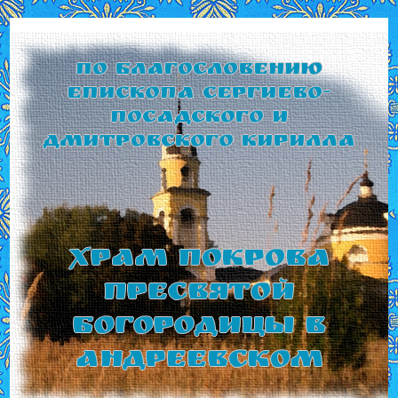
По благословению
Епископа Сергиево-
Посадского и
Дмитровского Кирилла
Храм Покрова
Пресвятой
Богородицы в
Андреевском