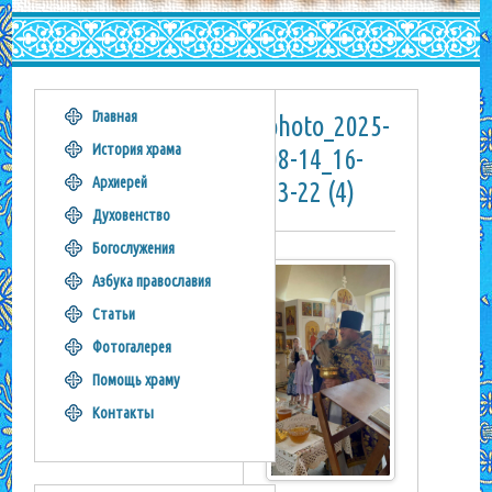
Главная
photo_2025-
История храма
08-14_16-
Архиерей
33-22 (4)
Духовенство
Богослужения
Азбука православия
Статьи
Фотогалерея
Помощь храму
Контакты