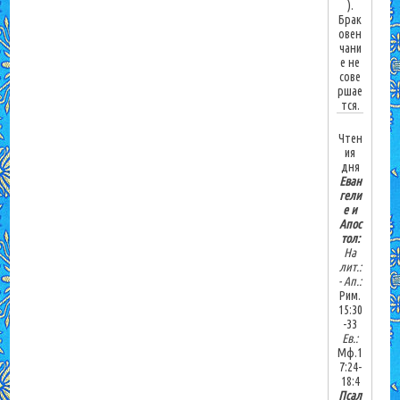
).
Брак
овен
чани
е не
сове
ршае
тся.
Чтен
ия
дня
Еван
гели
е и
Апос
тол:
На
лит.:
-
Ап.:
Рим.
15:30
-33
Ев.:
Мф.1
7:24-
18:4
Псал