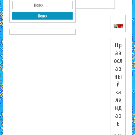
Пр
ав
осл
ав
ны
й
ка
ле
нд
ар
ь