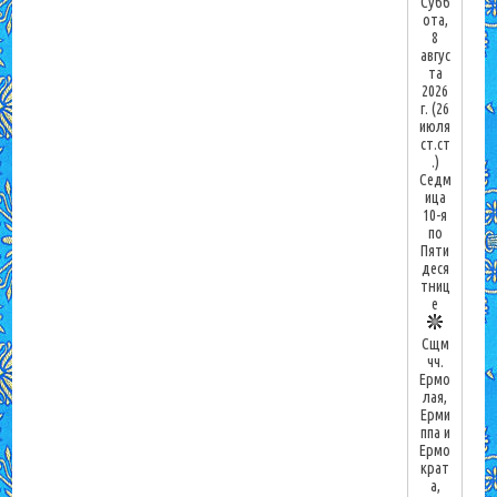
Субб
ота,
8
авгус
та
2026
г.
(26
июля
ст.ст
.)
Седм
ица
10-я
по
Пяти
деся
тниц
е
Сщм
чч.
Ермо
лая,
Ерми
ппа и
Ермо
крат
а,