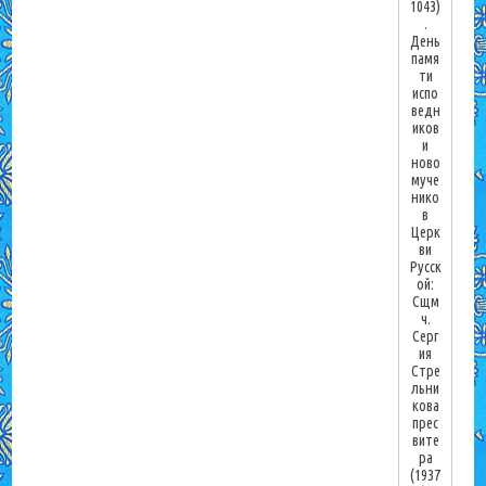
1043)
.
День
памя
ти
испо
ведн
иков
и
ново
муче
нико
в
Церк
ви
Русск
ой:
Сщм
ч.
Серг
ия
Стре
льни
кова
прес
вите
ра
(1937