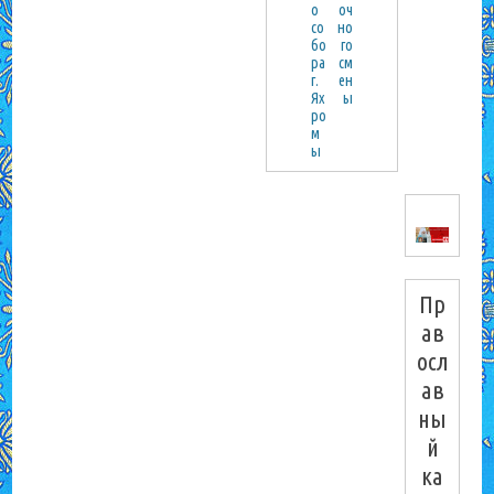
о
оч
со
но
бо
го
ра
см
г.
ен
Ях
ы
ро
м
ы
Пр
ав
осл
ав
ны
й
ка