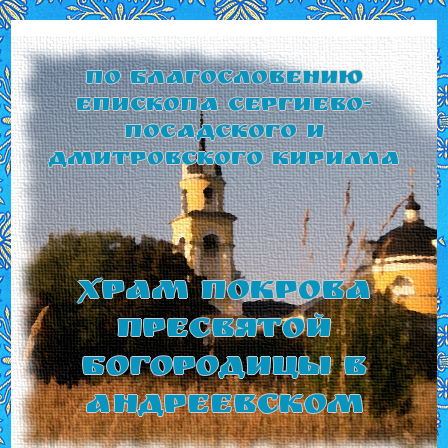
По благословению
Епископа Сергиево-
Посадского и
Дмитровского Кирилла
Храм Покрова
Пресвятой
Богородицы в
Андреевском