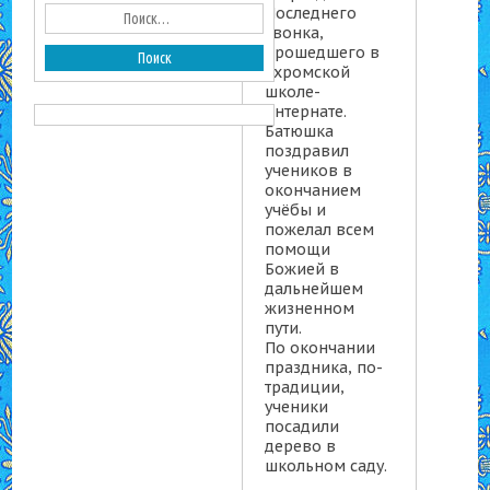
Последнего
звонка,
прошедшего в
Яхромской
школе-
интернате.
Батюшка
поздравил
учеников в
окончанием
учёбы и
пожелал всем
помощи
Божией в
дальнейшем
жизненном
пути.
По окончании
праздника, по-
традиции,
ученики
посадили
дерево в
школьном саду.