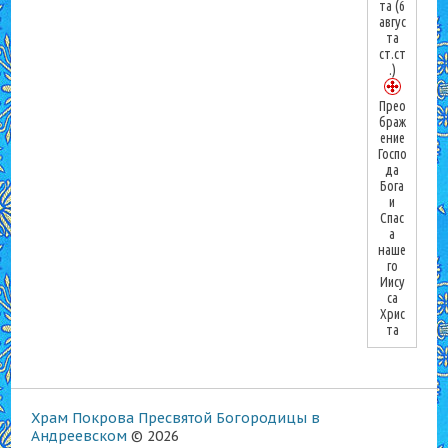
та
(6
авгус
та
ст.ст
.)
Прео
браж
ение
Госпо
да
Бога
и
Спас
а
наше
го
Иису
са
Хрис
та
Храм Покрова Пресвятой Богородицы в
Андреевском
© 2026