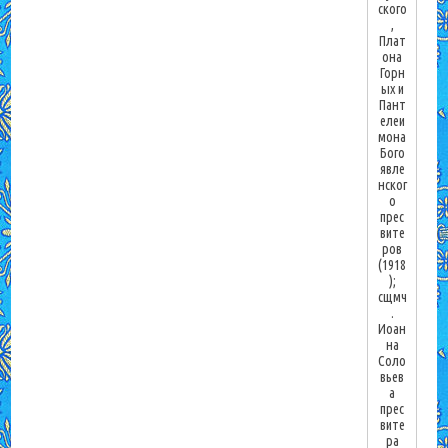
ского
,
Плат
она
Горн
ых и
Пант
елеи
мона
Бого
явле
нског
о
прес
вите
ров
(1918
);
сщмч
.
Иоан
на
Соло
вьев
а
прес
вите
ра