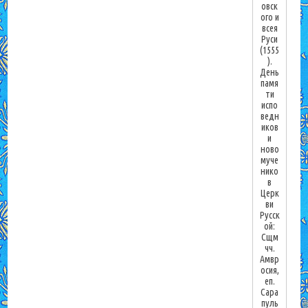
овск
ого и
всея
Руси
(1555
).
День
памя
ти
испо
ведн
иков
и
ново
муче
нико
в
Церк
ви
Русск
ой:
Сщм
чч.
Амвр
осия,
еп.
Сара
пуль