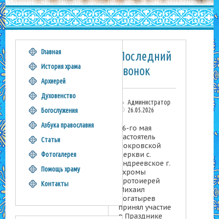
Главная
Последний
История храма
звонок
Архиерей
Духовенство
Администратор
26.05.2026
Богослужения
Азбука православия
26-го мая
настоятель
Статьи
Покровской
церкви с.
Фотогалерея
Андреевское г.
Помощь храму
Яхромы
протоиерей
Контакты
Михаил
Богатырев
принял участие
в Празднике