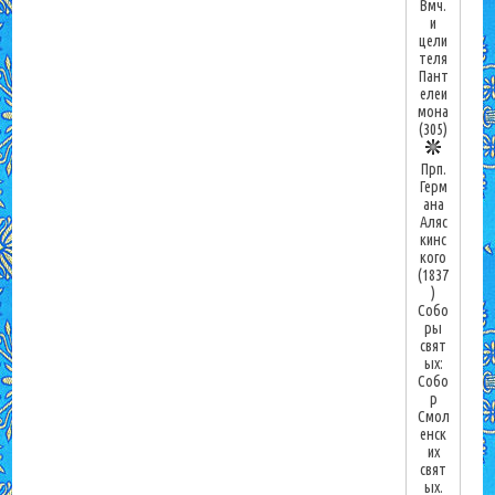
Вмч.
и
цели
теля
Пант
елеи
мона
(305)
Прп.
Герм
ана
Аляс
кинс
кого
(1837
)
Собо
ры
свят
ых:
Собо
р
Смол
енск
их
свят
ых.