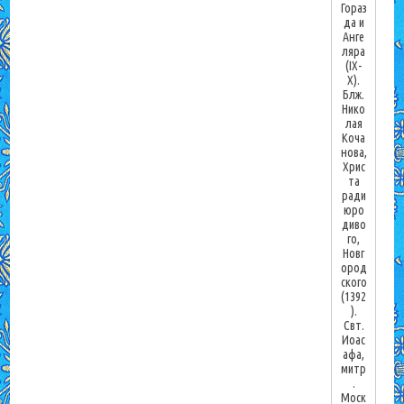
Гораз
да и
Анге
ляра
(IX-
X).
Блж.
Нико
лая
Коча
нова,
Хрис
та
ради
юро
диво
го,
Новг
ород
ского
(1392
).
Свт.
Иоас
афа,
митр
.
Моск