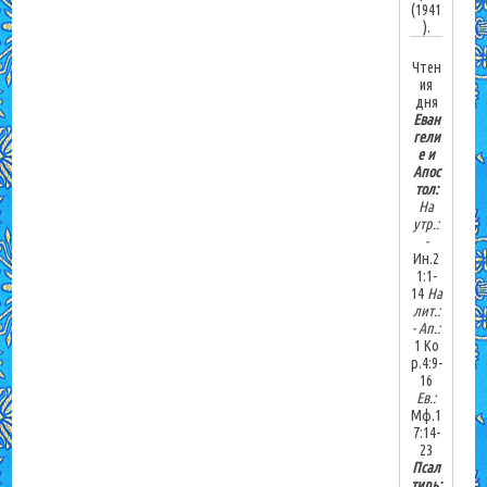
(1941
).
Чтен
ия
дня
Еван
гели
е и
Апос
тол:
На
утр.:
-
Ин.2
1:1-
14
На
лит.:
-
Ап.:
1 Ко
р.4:9-
16
Ев.:
Мф.1
7:14-
23
Псал
тирь: