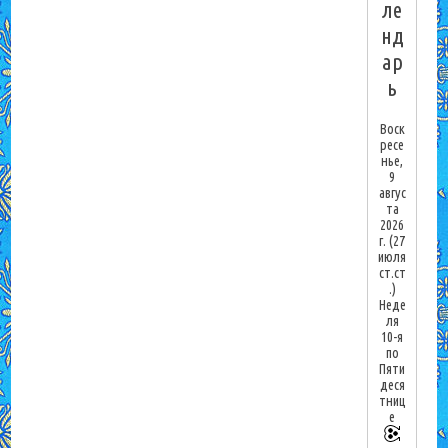
ле
нд
ар
ь
Воск
ресе
нье,
9
авгус
та
2026
г.
(27
июля
ст.ст
.)
Неде
ля
10-я
по
Пяти
деся
тниц
е