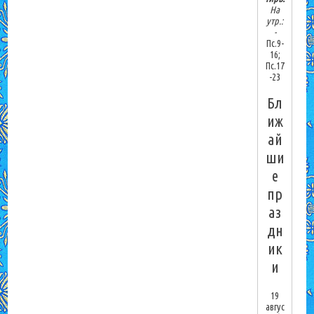
На
утр.:
-
Пс.9-
16;
Пс.17
-23
Бл
иж
ай
ши
е
пр
аз
дн
ик
и
19
авгус