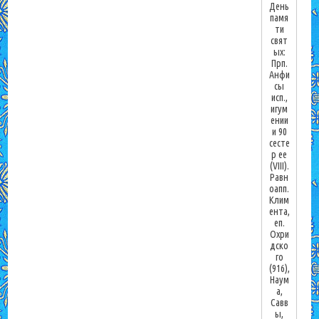
День
памя
ти
свят
ых:
Прп.
Анфи
сы
исп.,
игум
ении
и 90
сесте
р ее
(VIII).
Равн
оапп.
Клим
ента,
еп.
Охри
дско
го
(916),
Наум
а,
Савв
ы,