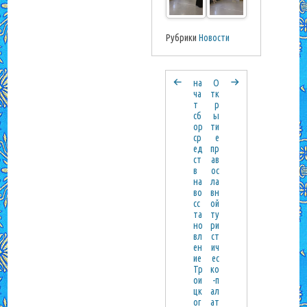
Рубрики
Новости
на
О
ча
тк
т
р
сб
ы
ор
ти
ср
е
ед
пр
ст
ав
в
ос
на
ла
во
вн
сс
ой
та
ту
но
ри
вл
ст
ен
ич
ие
ес
Тр
ко
ои
-п
цк
ал
ог
ат