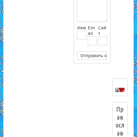
Имя
Em
Сай
ail
т
Пр
ав
осл
ав