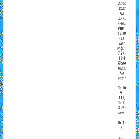
Апос
тол:
На
лит.:
-
Ап.:
Рим.
15:30
-33
Ев.:
Мф.1
7:24-
18:4
Псал
тирь:
На
утр.:
-
Пс.10
9-
111;
Пс.11
8
На
веч.:
-
Пс.1-
8
Бл