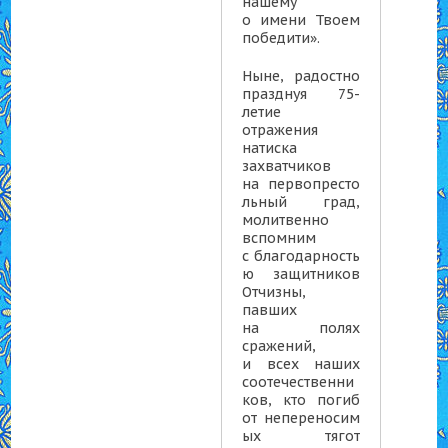
нашему
о имени Твоем
победити».
Ныне, радостно
празднуя 75-
летие
отражения
натиска
захватчиков
на первопресто
льный град,
молитвенно
вспомним
с благодарность
ю защитников
Отчизны,
павших
на полях
сражений,
и всех наших
соотечественни
ков, кто погиб
от непереносим
ых тягот