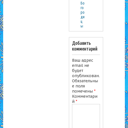
Бо
го
ро
ди
ц
ы
Добавить
комментарий
Ваш адрес
email не
будет
опубликован.
Обязательны
е поля
помечены
*
Комментари
й
*