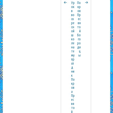
Ур
По
ок
кр
в
ов
во
Пр
ск
ес
ре
вя
сн
то
ой
й
ш
Бо
ко
го
ле
ро
на
ди
те
ц
му
ы
пр
аз
д
ни
к
По
кр
ов
а
Пр
ес
вя
то
й