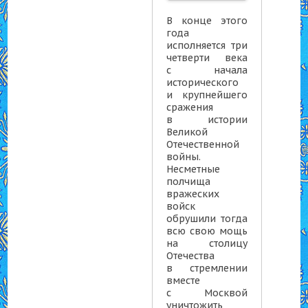
В конце этого
года
исполняется три
четверти века
с начала
исторического
и крупнейшего
сражения
в истории
Великой
Отечественной
войны.
Несметные
полчища
вражеских
войск
обрушили тогда
всю свою мощь
на столицу
Отечества
в стремлении
вместе
с Москвой
уничтожить