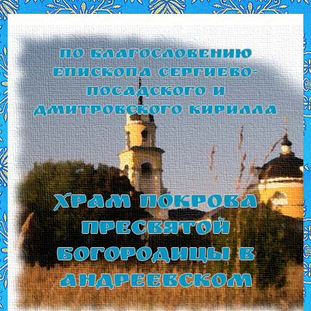
По благословению
Епископа Сергиево-
Посадского и
Дмитровского Кирилла
Храм Покрова
Пресвятой
Богородицы в
Андреевском