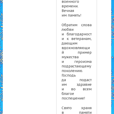
военного
времени.
Вечная
им память!
Обратим слова
любви
и благодарност
и к ветеранам,
дающим
вдохновляющи
й пример
мужества
и героизма
подрастающему
поколению.
Господь
да подаст
им здравие
и во всем
благое
поспешение!
Свято храня
в памяти