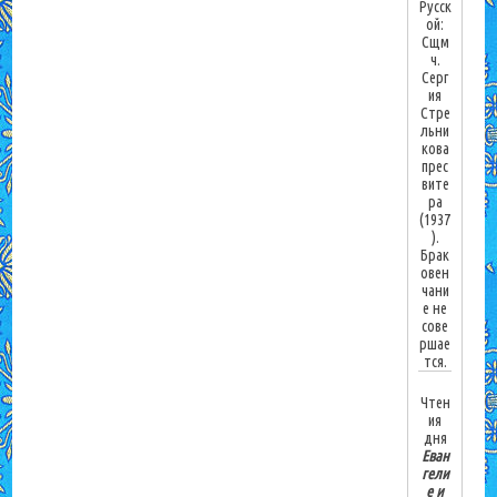
Русск
ой:
Сщм
ч.
Серг
ия
Стре
льни
кова
прес
вите
ра
(1937
).
Брак
овен
чани
е не
сове
ршае
тся.
Чтен
ия
дня
Еван
гели
е и