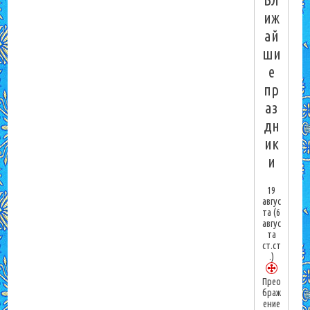
иж
ай
ши
е
пр
аз
дн
ик
и
19
авгус
та
(6
авгус
та
ст.ст
.)
Прео
браж
ение