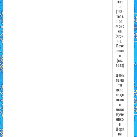
скев
ы
(138-
161).
Прп.
Моис
ея
Угри
на,
Пече
рског
о
(ок.
1043)
.
День
памя
ти
испо
ведн
иков
и
ново
муче
нико
в
Церк
ви