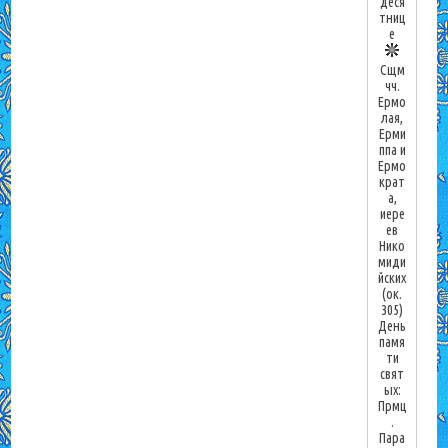
деся
тниц
е
Сщм
чч.
Ермо
лая,
Ерми
ппа и
Ермо
крат
а,
иере
ев
Нико
миди
йских
(ок.
305)
День
памя
ти
свят
ых:
Прмц
.
Пара