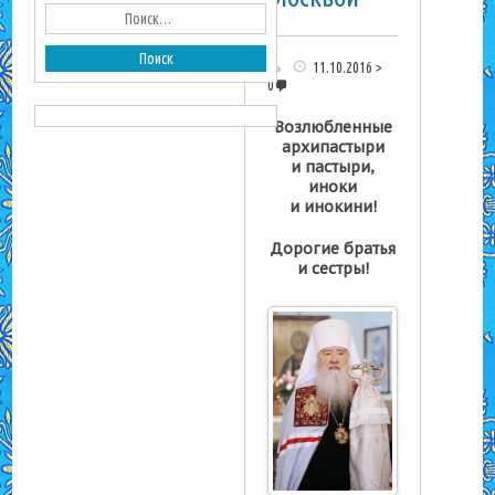
11.10.2016
0
Возлюбленные
архипастыри
и пастыри,
иноки
и инокини!
Дорогие братья
и сестры!