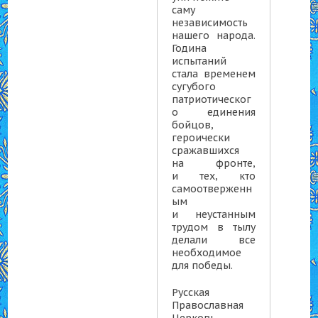
саму
независимость
нашего народа.
Година
испытаний
стала временем
сугубого
патриотическог
о единения
бойцов,
героически
сражавшихся
на фронте,
и тех, кто
самоотверженн
ым
и неустанным
трудом в тылу
делали все
необходимое
для победы.
Русская
Православная
Церковь