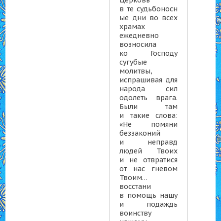
в те судьбоносн
ые дни во всех
храмах
ежедневно
возносила
ко Господу
сугубые
молитвы,
испрашивая для
народа сил
одолеть врага.
Были там
и такие слова:
«Не помяни
беззаконий
и неправд
людей Твоих
и не отвратися
от нас гневом
Твоим…
восстани
в помощь нашу
и подаждь
воинству