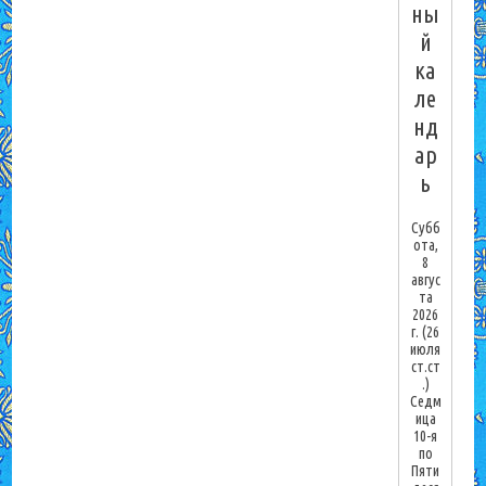
ны
й
ка
ле
нд
ар
ь
Субб
ота,
8
авгус
та
2026
г.
(26
июля
ст.ст
.)
Седм
ица
10-я
по
Пяти