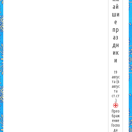
ай
ши
е
пр
аз
дн
ик
и
19
авгус
та
(6
авгус
та
ст.ст
.)
Прео
браж
ение
Госпо
да