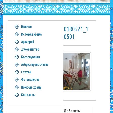
Главная
20180521_1
История храма
70501
Архиерей
Духовенство
Богослужения
Азбука православия
Статьи
Фотогалерея
Помощь храму
Контакты
Добавить