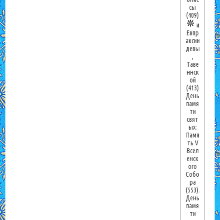
сы
(409)
и
Евпр
аксии
девы
,
Таве
ннск
ой
(413)
День
памя
ти
свят
ых:
Памя
ть V
Всел
енск
ого
Собо
ра
(553).
День
памя
ти