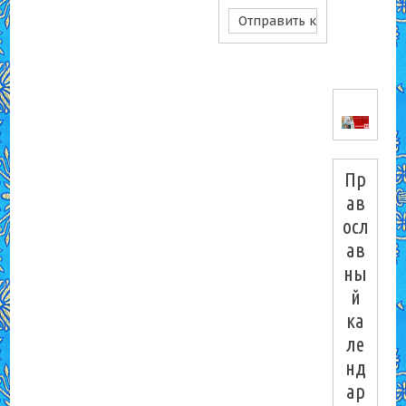
Пр
ав
осл
ав
ны
й
ка
ле
нд
ар