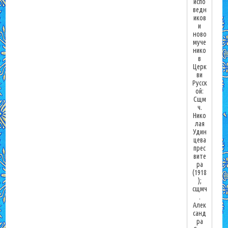
испо
ведн
иков
и
ново
муче
нико
в
Церк
ви
Русск
ой:
Сщм
ч.
Нико
лая
Удин
цева
прес
вите
ра
(1918
);
сщмч
.
Алек
санд
ра