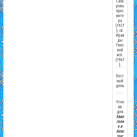
Саха
рова
прес
вите
ра
(1927
); св.
Ираи
ды
Тихо́
вой
исп.
(1967
).
Пост
ный
день
.
Чтен
ия
дня
Еван
гели
е и
Апос
тол: