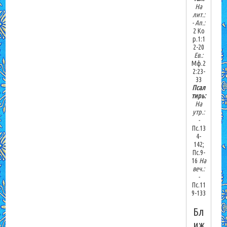
На
лит.:
-
Ап.:
2 Ко
р.1:1
2-20
Ев.:
Мф.2
2:23-
33
Псал
тирь:
На
утр.:
-
Пс.13
4-
142;
Пс.9-
16
На
веч.:
-
Пс.11
9-133
Бл
иж