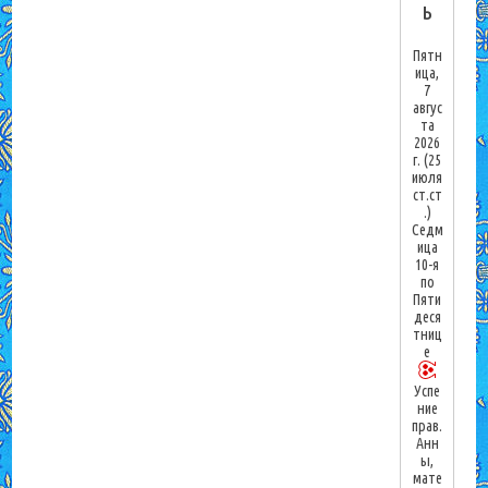
ь
Пятн
ица,
7
авгус
та
2026
г.
(25
июля
ст.ст
.)
Седм
ица
10-я
по
Пяти
деся
тниц
е
Успе
ние
прав.
Анн
ы,
мате