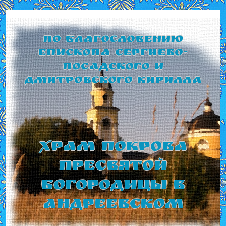
По благословению
Епископа Сергиево-
Посадского и
Дмитровского Кирилла
Храм Покрова
Пресвятой
Богородицы в
Андреевском