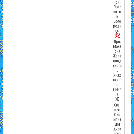
ри
Прес
вято
й
Бого
роди
цы
Прп.
Мака
рия
Желт
овод
ского
,
Унже
нског
о
(1444
)
Свв.
жен
Оли
мпиа
ды
диак
онис