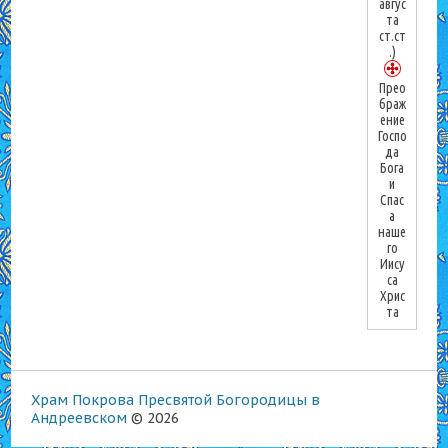
авгус
та
ст.ст
.)
Прео
браж
ение
Госпо
да
Бога
и
Спас
а
наше
го
Иису
са
Хрис
та
Храм Покрова Пресвятой Богородицы в
Андреевском
© 2026