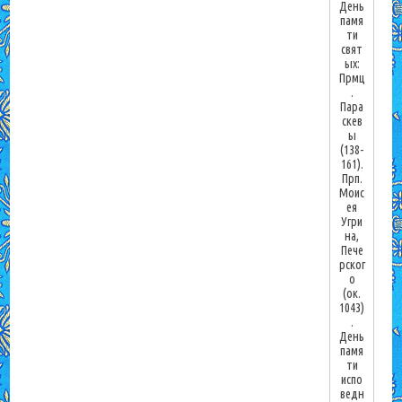
День
памя
ти
свят
ых:
Прмц
.
Пара
скев
ы
(138-
161).
Прп.
Моис
ея
Угри
на,
Пече
рског
о
(ок.
1043)
.
День
памя
ти
испо
ведн