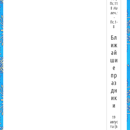
Пс.11
8
На
веч.:
-
Пс.1-
8
Бл
иж
ай
ши
е
пр
аз
дн
ик
и
19
авгус
та
(6