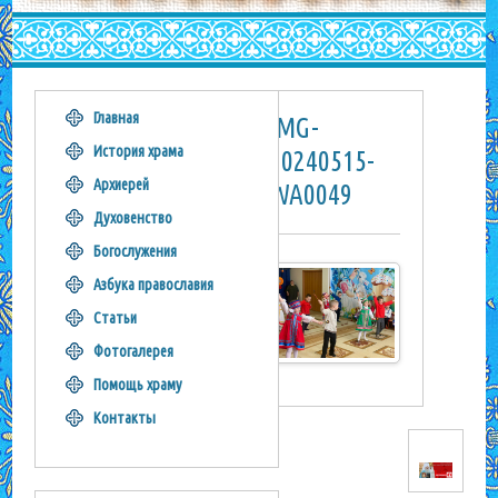
Главная
IMG-
История храма
20240515-
Архиерей
WA0049
Духовенство
Богослужения
Азбука православия
Статьи
Фотогалерея
Помощь храму
Контакты