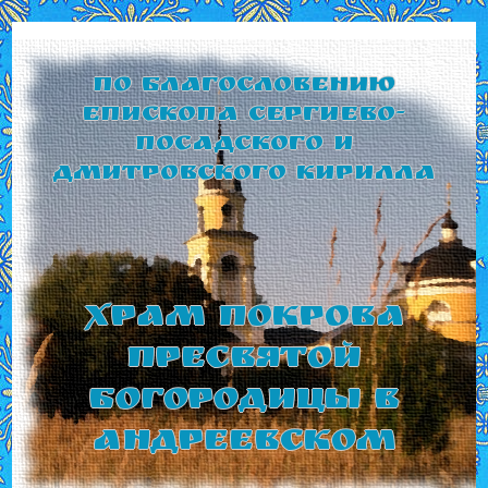
По благословению
Епископа Сергиево-
Посадского и
Дмитровского Кирилла
Храм Покрова
Пресвятой
Богородицы в
Андреевском