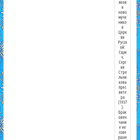
иков
и
ново
муче
нико
в
Церк
ви
Русск
ой:
Сщм
ч.
Серг
ия
Стре
льни
кова
прес
вите
ра
(1937
).
Брак
овен
чани
е не
сове
ршае