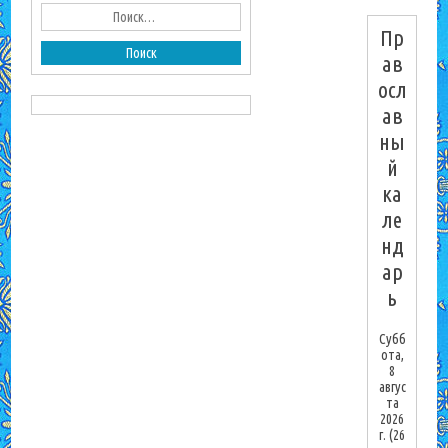
Пр
ав
осл
ав
ны
й
ка
ле
нд
ар
ь
Субб
ота,
8
авгус
та
2026
г.
(26