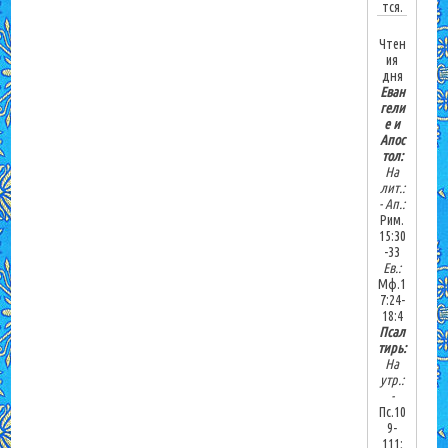
тся.
Чтен
ия
дня
Еван
гели
е и
Апос
тол:
На
лит.:
-
Ап.:
Рим.
15:30
-33
Ев.:
Мф.1
7:24-
18:4
Псал
тирь:
На
утр.:
-
Пс.10
9-
111;