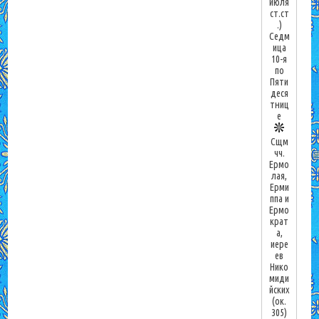
июля
ст.ст
.)
Седм
ица
10-я
по
Пяти
деся
тниц
е
Сщм
чч.
Ермо
лая,
Ерми
ппа и
Ермо
крат
а,
иере
ев
Нико
миди
йских
(ок.
305)