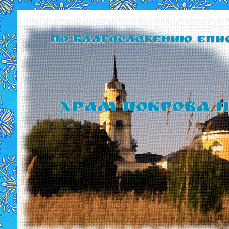
По благословению Епи
Храм Покрова П