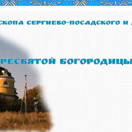
скопа Сергиево-Посадского и
ресвятой Богородиц