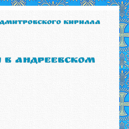
 Дмитровского Кирилла
ы в Андреевском