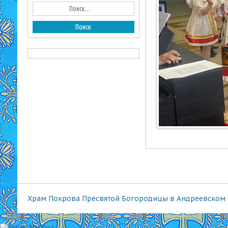
Храм Покрова Пресвятой Богородицы в Андреевском