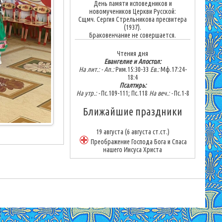
День памяти исповедников и
новомучеников Церкви Русской:
Сщмч. Сергия Стрельникова пресвитера
(1937).
Браковенчание не совершается.
Чтения дня
Евангелие и Апостол:
На лит.: -
Ап.:
Рим.15:30-33
Ев.:
Мф.17:24-
18:4
Псалтирь:
На утр.: -
Пс.109-111; Пс.118
На веч.: -
Пс.1-8
Ближайшие праздники
19 августа
(6 августа ст.ст.)
Преображение Господа Бога и Спаса
нашего Иисуса Христа