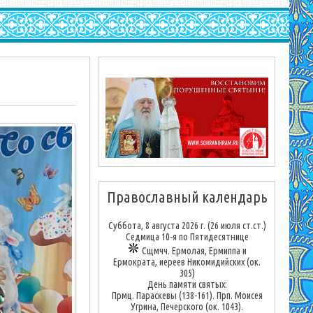
Православный календарь
Суббота, 8 августа 2026 г.
(26 июля ст.ст.)
Седмица 10-я по Пятидесятнице
Сщмчч. Ермолая, Ермиппа и
Ермократа, иереев Никомидийских (ок.
305)
День памяти святых:
Прмц. Параскевы (138-161). Прп. Моисея
Угрина, Печерского (ок. 1043).