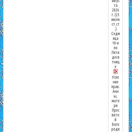
авгус
та
2026
г.
(25
июля
ст.ст
.)
Седм
ица
10-я
по
Пяти
деся
тниц
е
Успе
ние
прав.
Анн
ы,
мате
ри
Прес
вято
й
Бого
роди