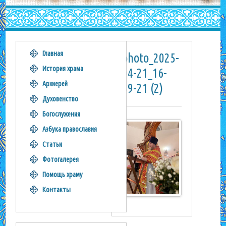
Главная
photo_2025-
История храма
04-21_16-
Архиерей
59-21 (2)
Духовенство
Богослужения
Азбука православия
Статьи
Фотогалерея
Помощь храму
Контакты