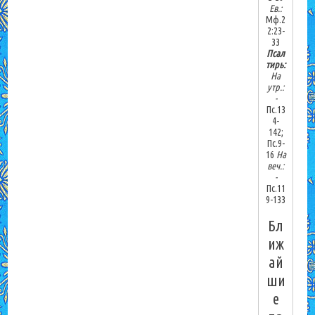
Ев.:
Мф.2
2:23-
33
Псал
тирь:
На
утр.:
-
Пс.13
4-
142;
Пс.9-
16
На
веч.:
-
Пс.11
9-133
Бл
иж
ай
ши
е