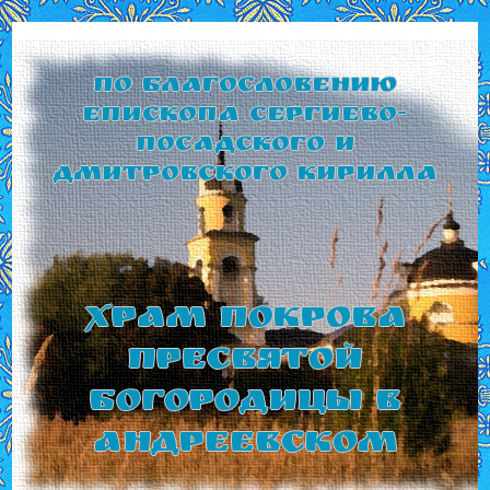
По благословению
Епископа Сергиево-
Посадского и
Дмитровского Кирилла
Храм Покрова
Пресвятой
Богородицы в
Андреевском