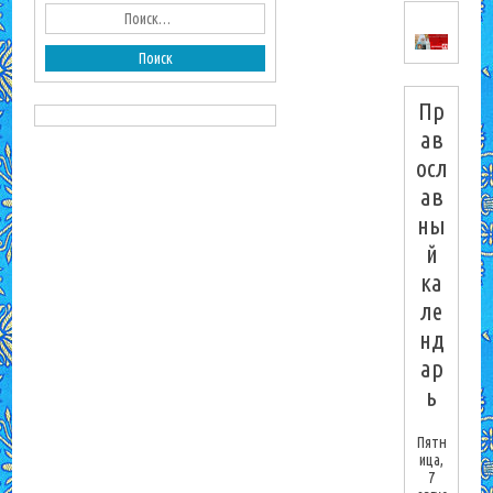
Пр
ав
осл
ав
ны
й
ка
ле
нд
ар
ь
Пятн
ица,
7