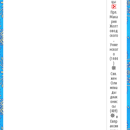
цы
Прп.
Мака
рия
Желт
овод
ского
,
Унже
нског
о
(1444
)
Свв.
жен
Оли
мпиа
ды
диак
онис
сы
(409)
и
Евпр
аксии