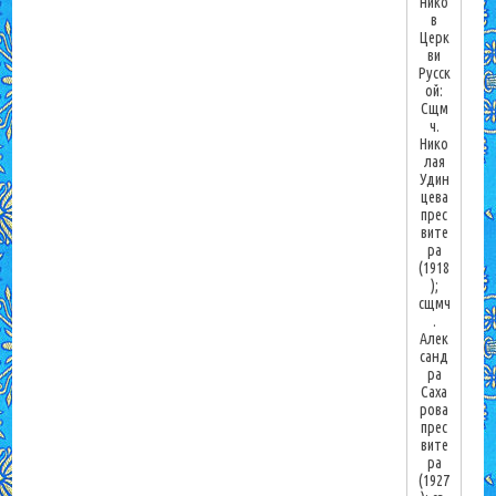
нико
в
Церк
ви
Русск
ой:
Сщм
ч.
Нико
лая
Удин
цева
прес
вите
ра
(1918
);
сщмч
.
Алек
санд
ра
Саха
рова
прес
вите
ра
(1927