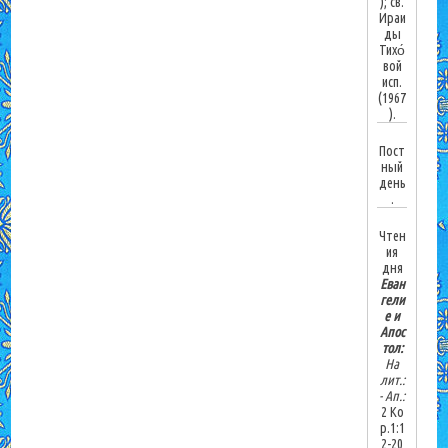
); св.
Ираи
ды
Тихо́
вой
исп.
(1967
).
Пост
ный
день
.
Чтен
ия
дня
Еван
гели
е и
Апос
тол:
На
лит.:
-
Ап.:
2 Ко
р.1:1
2-20