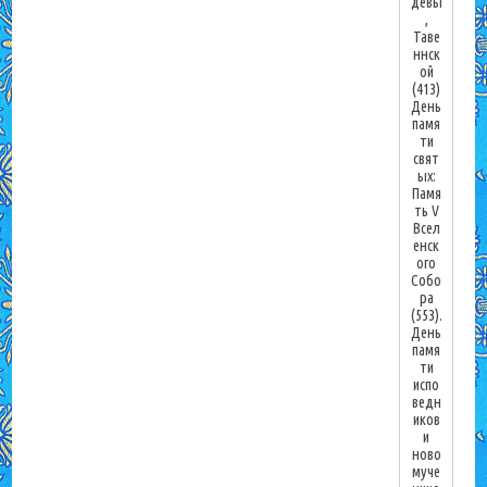
девы
,
Таве
ннск
ой
(413)
День
памя
ти
свят
ых:
Памя
ть V
Всел
енск
ого
Собо
ра
(553).
День
памя
ти
испо
ведн
иков
и
ново
муче