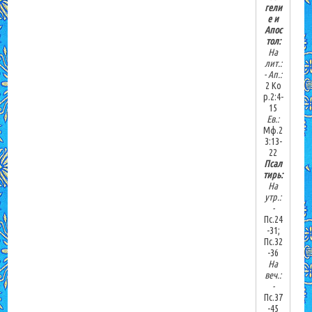
гели
е и
Апос
тол:
На
лит.:
-
Ап.:
2 Ко
р.2:4-
15
Ев.:
Мф.2
3:13-
22
Псал
тирь:
На
утр.:
-
Пс.24
-31;
Пс.32
-36
На
веч.:
-
Пс.37
-45