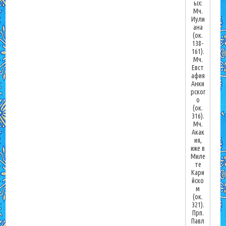
ых:
Мч.
Иули
ана
(ок.
138-
161).
Мч.
Евст
афия
Анки
рског
о
(ок.
316).
Мч.
Акак
ия,
иже в
Миле
те
Кари
йско
м
(ок.
321).
Прп.
Павл