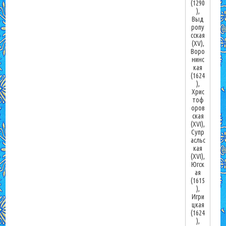
(1290
),
Выд
ропу
сская
(XV),
Воро
нинс
кая
(1624
),
Хрис
тоф
оров
ская
(XVI),
Супр
асльс
кая
(XVI),
Югск
ая
(1615
),
Игри
цкая
(1624
),