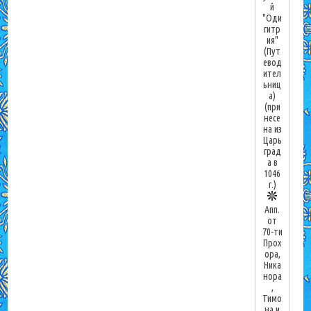
й
"Оди
гитр
ия"
(Пут
евод
ител
ьниц
а)
(при
несе
на из
Царь
град
а в
1046
г.)
Апп.
от
70-ти
Прох
ора,
Ника
нора
,
Тимо
на и