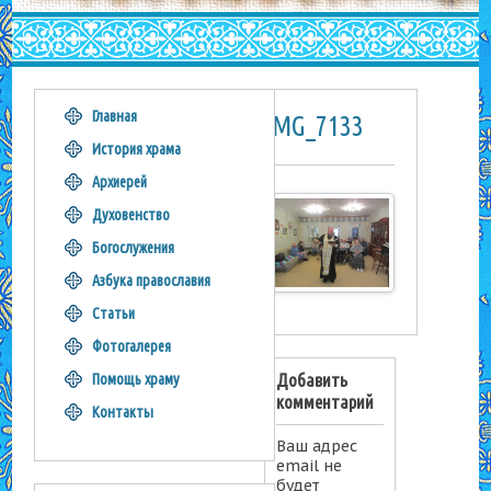
Главная
IMG_7133
История храма
Архиерей
Духовенство
Богослужения
Азбука православия
Статьи
Фотогалерея
Добавить
Помощь храму
комментарий
Контакты
Ваш адрес
email не
будет