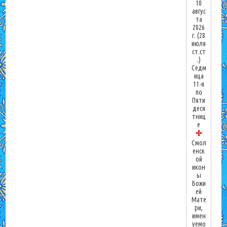
10
авгус
та
2026
г.
(28
июля
ст.ст
.)
Седм
ица
11-я
по
Пяти
деся
тниц
е
Смол
енск
ой
икон
ы
Божи
ей
Мате
ри,
имен
уемо