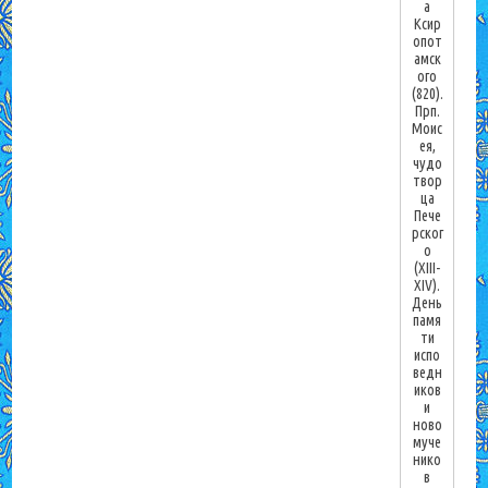
а
Ксир
опот
амск
ого
(820).
Прп.
Моис
ея,
чудо
твор
ца
Пече
рског
о
(XIII-
XIV).
День
памя
ти
испо
ведн
иков
и
ново
муче
нико
в