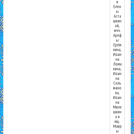
и
Елен
ы
Аста
шкин
ой,
мчч.
Ареф
ы
Ерём
кина,
Иоан
на
Лома
кина,
Иоан
на
Сель
мано
ва,
Иоан
на
Миле
шкин
а и
мц.
Мавр
ы