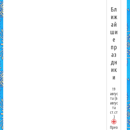
Бл
иж
ай
ши
е
пр
аз
дн
ик
и
19
авгус
та
(6
авгус
та
ст.ст
.)
Прео