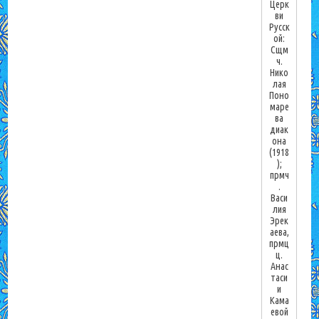
Церк
ви
Русск
ой:
Сщм
ч.
Нико
лая
Поно
маре
ва
диак
она
(1918
);
прмч
.
Васи
лия
Эрек
аева,
прмц
ц.
Анас
таси
и
Кама
евой