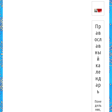
Пр
ав
осл
ав
ны
й
ка
ле
нд
ар
ь
Поне
дель
ник,