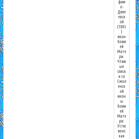
фим
о-
Диве
евск
ой
(1885
)
икон
Божи
ей
Мате
ри.
Чтим
ые
списк
и со
Смол
енск
ой
икон
ы
Божи
ей
Мате
ри:
Устю
женс
кая