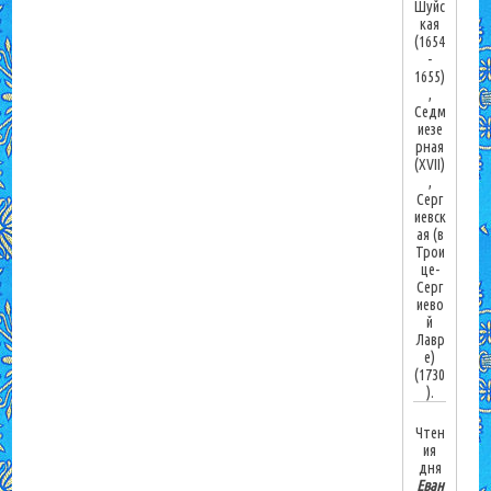
Шуйс
кая
(1654
-
1655)
,
Седм
иезе
рная
(XVII)
,
Серг
иевск
ая (в
Трои
це-
Серг
иево
й
Лавр
е)
(1730
).
Чтен
ия
дня
Еван