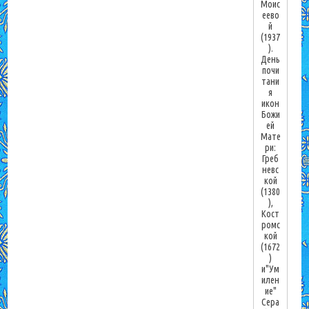
Моис
еево
й
(1937
).
День
почи
тани
я
икон
Божи
ей
Мате
ри:
Греб
невс
кой
(1380
),
Кост
ромс
кой
(1672
)
и"Ум
илен
ие"
Сера