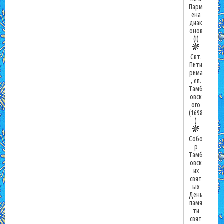
Парм
ена
диак
онов
(I)
Свт.
Пити
рима
, еп.
Тамб
овск
ого
(1698
)
Собо
р
Тамб
овск
их
свят
ых
День
памя
ти
свят