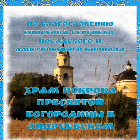
По благословению
Епископа Сергиево-
Посадского и
Дмитровского Кирилла
Храм Покрова
Пресвятой
Богородицы в
Андреевском