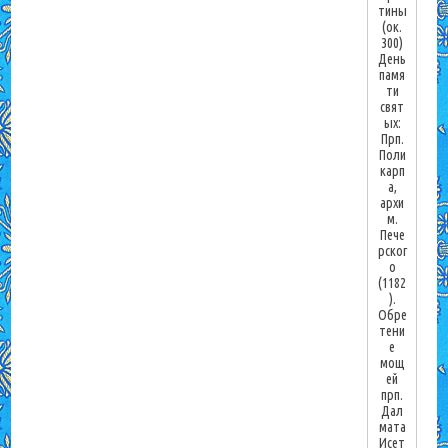
тины
(ок.
300)
День
памя
ти
свят
ых:
Прп.
Поли
карп
а,
архи
м.
Пече
рског
о
(1182
).
Обре
тени
е
мощ
ей
прп.
Дал
мата
Исет