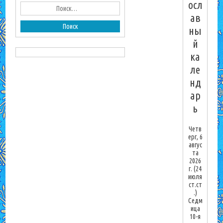
осл
ав
ны
й
ка
ле
нд
ар
ь
Четв
ерг, 6
авгус
та
2026
г.
(24
июля
ст.ст
.)
Седм
ица
10-я