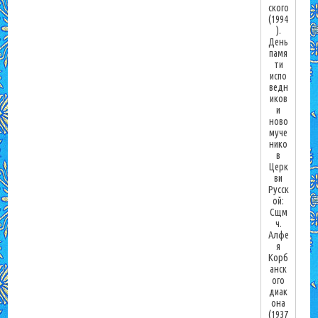
ского
(1994
).
День
памя
ти
испо
ведн
иков
и
ново
муче
нико
в
Церк
ви
Русск
ой:
Сщм
ч.
Алфе
я
Корб
анск
ого
диак
она
(1937