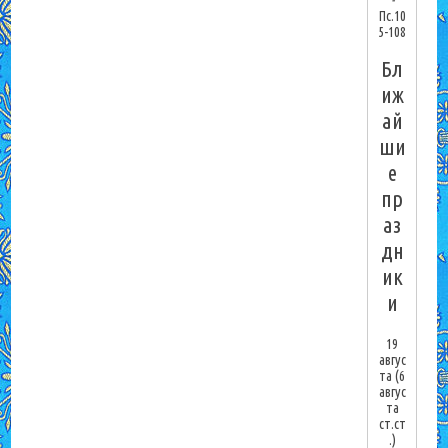
-
Пс.10
5-108
Бл
иж
ай
ши
е
пр
аз
дн
ик
и
19
авгус
та
(6
авгус
та
ст.ст
.)