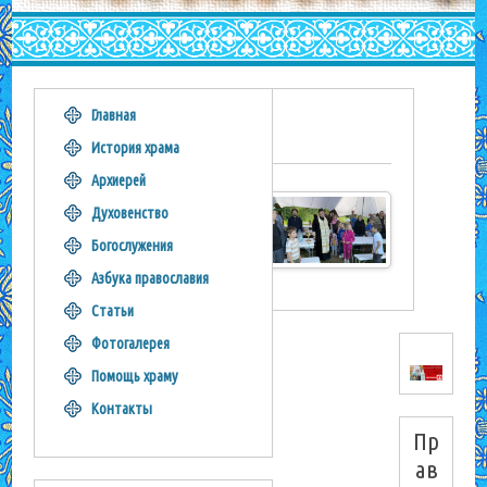
Главная
2
История храма
Архиерей
Духовенство
Богослужения
Азбука православия
Статьи
Фотогалерея
Помощь храму
Контакты
Пр
ав