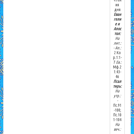
Чтен
ия
дня
Еван
гели
е и
Апос
тол:
На
лит.:
-
Ап.:
2 Ко
р.1:1-
7
Ев.:
Мф.2
1:43-
46
Псал
тирь:
На
утр.:
-
Пс.91
-100;
Пс.10
1-104
На
веч.: