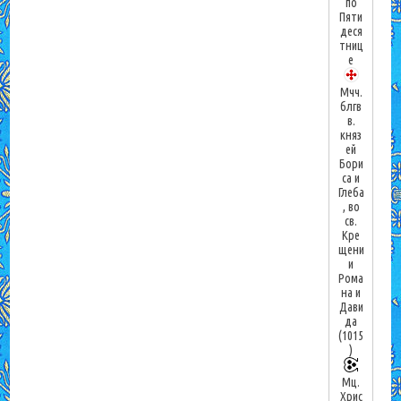
по
Пяти
деся
тниц
е
Мчч.
блгв
в.
княз
ей
Бори
са и
Глеба
, во
св.
Кре
щени
и
Рома
на и
Дави
да
(1015
)
Мц.
Хрис