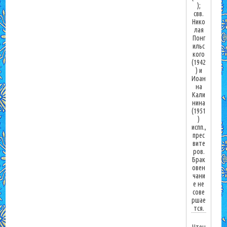
);
свв.
Нико
лая
Понг
ильс
кого
(1942
) и
Иоан
на
Кали
нина
(1951
)
испп.,
прес
вите
ров.
Брак
овен
чани
е не
сове
ршае
тся.