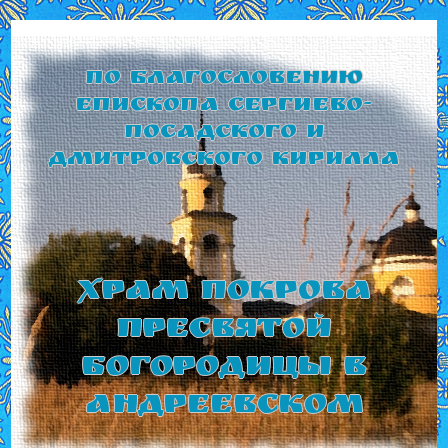
По благословению
Епископа Сергиево-
Посадского и
Дмитровского Кирилла
Храм Покрова
Пресвятой
Богородицы в
Андреевском