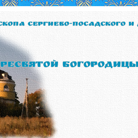
скопа Сергиево-Посадского и
ресвятой Богородиц