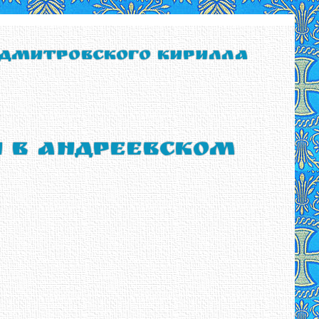
 Дмитровского Кирилла
ы в Андреевском