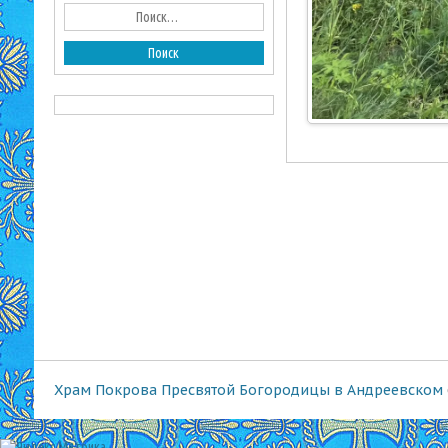
Храм Покрова Пресвятой Богородицы в Андреевском