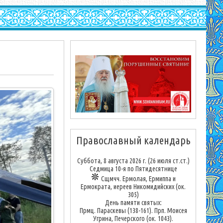
Православный календарь
Суббота, 8 августа 2026 г.
(26 июля ст.ст.)
Седмица 10-я по Пятидесятнице
Сщмчч. Ермолая, Ермиппа и
Ермократа, иереев Никомидийских (ок.
305)
День памяти святых:
Прмц. Параскевы (138-161). Прп. Моисея
Угрина, Печерского (ок. 1043).