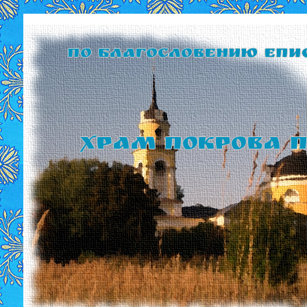
По благословению Епи
Храм Покрова П