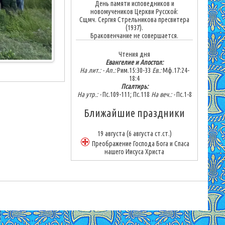
День памяти исповедников и
новомучеников Церкви Русской:
Сщмч. Сергия Стрельникова пресвитера
(1937).
Браковенчание не совершается.
Чтения дня
Евангелие и Апостол:
На лит.: -
Ап.:
Рим.15:30-33
Ев.:
Мф.17:24-
18:4
Псалтирь:
На утр.: -
Пс.109-111; Пс.118
На веч.: -
Пс.1-8
Ближайшие праздники
19 августа
(6 августа ст.ст.)
Преображение Господа Бога и Спаса
нашего Иисуса Христа