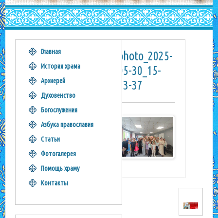
Главная
photo_2025-
История храма
05-30_15-
Архиерей
23-37
Духовенство
Богослужения
Азбука православия
Статьи
Фотогалерея
Помощь храму
Контакты