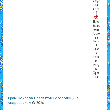
авгус
та
ст.ст
.)
Прео
браж
ение
Госпо
да
Бога
и
Спас
а
наше
го
Иису
са
Хрис
та
Храм Покрова Пресвятой Богородицы в
Андреевском
© 2026