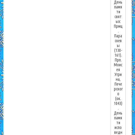
День
памя
ти
свят
ых:
Прмц
.
Пара
скев
ы
(138-
161).
Прп.
Моис
ея
Угри
на,
Пече
рског
о
(ок.
1043)
.
День
памя
ти
испо
ведн