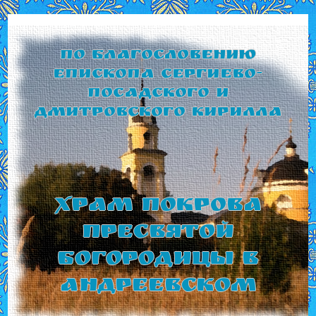
По благословению
Епископа Сергиево-
Посадского и
Дмитровского Кирилла
Храм Покрова
Пресвятой
Богородицы в
Андреевском