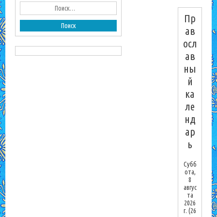
Пр
ав
осл
ав
ны
й
ка
ле
нд
ар
ь
Субб
ота,
8
авгус
та
2026
г.
(26