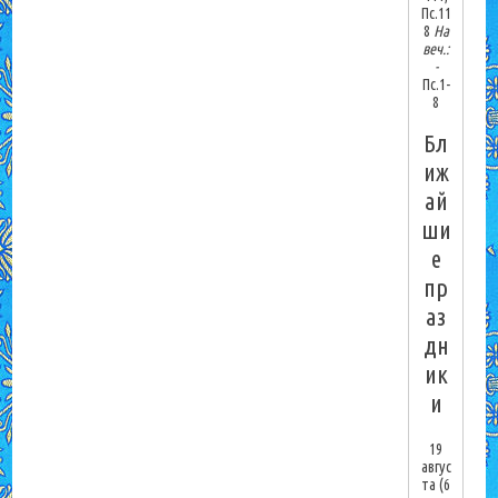
Пс.11
8
На
веч.:
-
Пс.1-
8
Бл
иж
ай
ши
е
пр
аз
дн
ик
и
19
авгус
та
(6