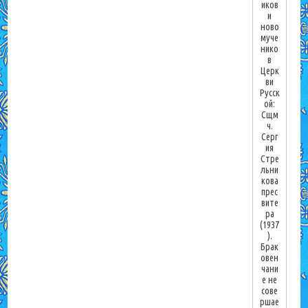
иков
и
ново
муче
нико
в
Церк
ви
Русск
ой:
Сщм
ч.
Серг
ия
Стре
льни
кова
прес
вите
ра
(1937
).
Брак
овен
чани
е не
сове
ршае