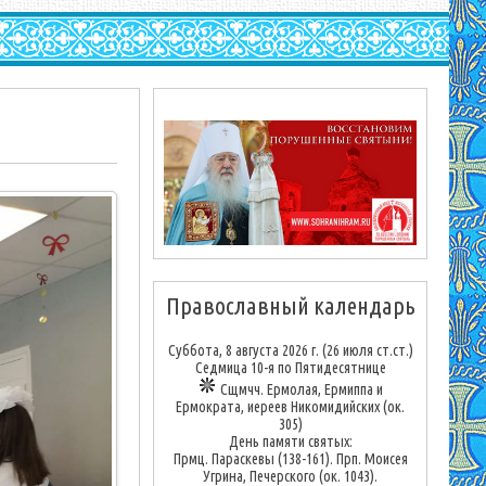
Православный календарь
Суббота, 8 августа 2026 г.
(26 июля ст.ст.)
Седмица 10-я по Пятидесятнице
Сщмчч. Ермолая, Ермиппа и
Ермократа, иереев Никомидийских (ок.
305)
День памяти святых:
Прмц. Параскевы (138-161). Прп. Моисея
Угрина, Печерского (ок. 1043).