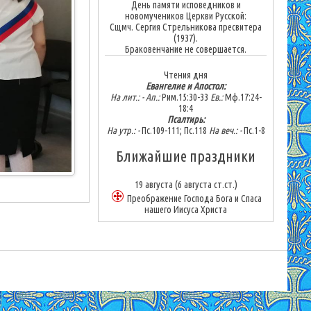
День памяти исповедников и
новомучеников Церкви Русской:
Сщмч. Сергия Стрельникова пресвитера
(1937).
Браковенчание не совершается.
Чтения дня
Евангелие и Апостол:
На лит.: -
Ап.:
Рим.15:30-33
Ев.:
Мф.17:24-
18:4
Псалтирь:
На утр.: -
Пс.109-111; Пс.118
На веч.: -
Пс.1-8
Ближайшие праздники
19 августа
(6 августа ст.ст.)
Преображение Господа Бога и Спаса
нашего Иисуса Христа