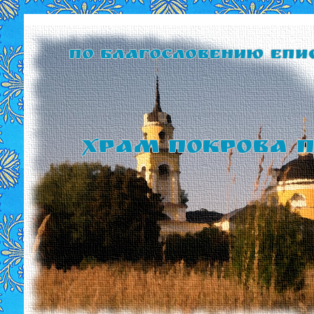
По благословению Епи
Храм Покрова П