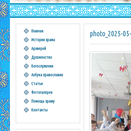
Главная
photo_2025-05-
История храма
Архиерей
Духовенство
Богослужения
Азбука православия
Статьи
Фотогалерея
Помощь храму
Контакты