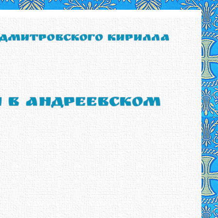
 Дмитровского Кирилла
ы в Андреевском