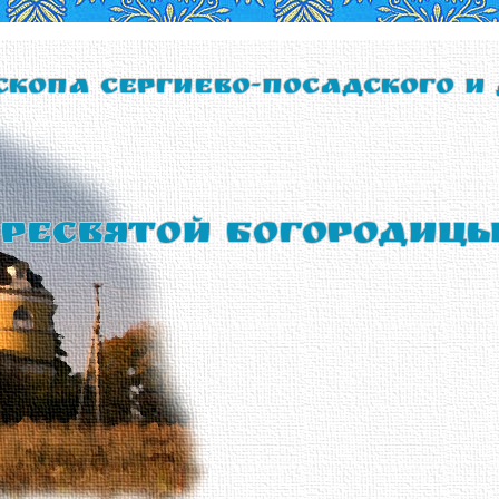
скопа Сергиево-Посадского и
ресвятой Богородиц