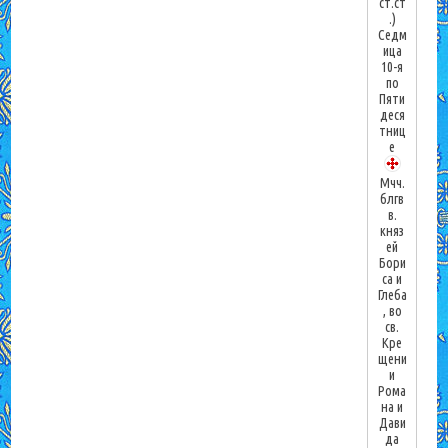
ст.ст
.)
Седм
ица
10-я
по
Пяти
деся
тниц
е
Мчч.
блгв
в.
княз
ей
Бори
са и
Глеба
, во
св.
Кре
щени
и
Рома
на и
Дави
да