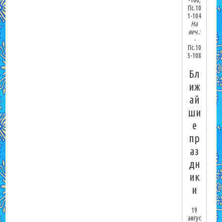
-100;
Пс.10
1-104
На
веч.:
-
Пс.10
5-108
Бл
иж
ай
ши
е
пр
аз
дн
ик
и
19
авгус