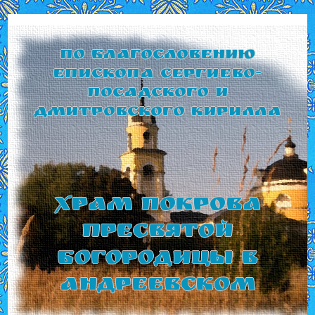
По благословению
Епископа Сергиево-
Посадского и
Дмитровского Кирилла
Храм Покрова
Пресвятой
Богородицы в
Андреевском