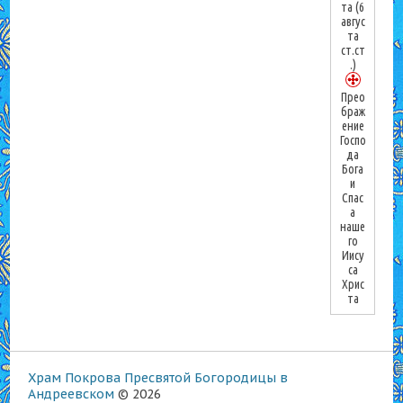
та
(6
авгус
та
ст.ст
.)
Прео
браж
ение
Госпо
да
Бога
и
Спас
а
наше
го
Иису
са
Хрис
та
Храм Покрова Пресвятой Богородицы в
Андреевском
© 2026