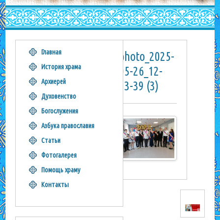
Главная
photo_2025-
История храма
05-26_12-
Архиерей
23-39 (3)
Духовенство
Богослужения
Азбука православия
Статьи
Фотогалерея
Помощь храму
Контакты