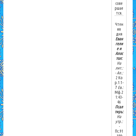
сове
ршае
тся.
Чтен
ия
дня
Еван
гели
е и
Апос
тол:
На
лит.:
-
Ап.:
2 Ко
р.1:1-
7
Ев.:
Мф.2
1:43-
46
Псал
тирь:
На
утр.:
-
Пс.91