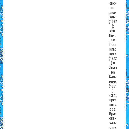
анск
ого
диак
она
(1937
);
свв.
Нико
лая
Понг
ильс
кого
(1942
) и
Иоан
на
Кали
нина
(1951
)
испп.,
прес
вите
ров.
Брак
овен
чани
е не