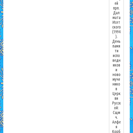
ей
прп.
Дал
мата
Исет
ского
(1994
).
День
памя
ти
испо
ведн
иков
и
ново
муче
нико
в
Церк
ви
Русск
ой:
Сщм
ч.
Алфе
я
Корб