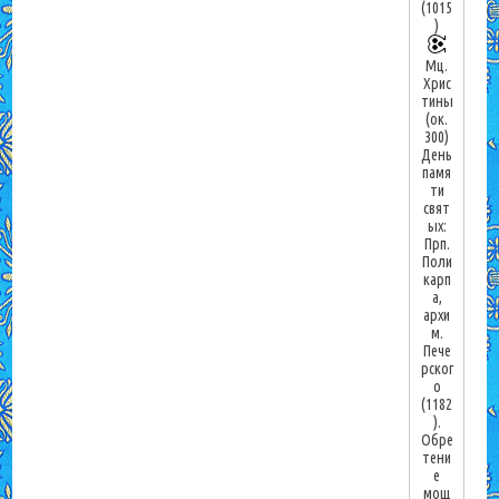
(1015
)
Мц.
Хрис
тины
(ок.
300)
День
памя
ти
свят
ых:
Прп.
Поли
карп
а,
архи
м.
Пече
рског
о
(1182
).
Обре
тени
е
мощ