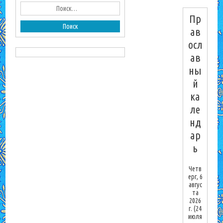
Пр
ав
осл
ав
ны
й
ка
ле
нд
ар
ь
Четв
ерг, 6
авгус
та
2026
г.
(24
июля