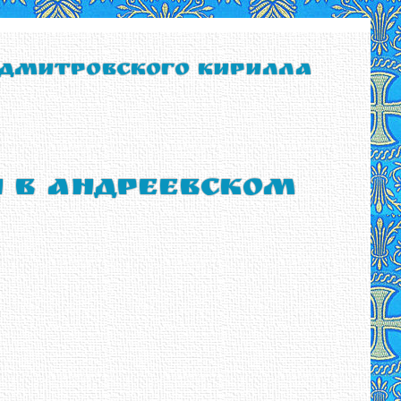
 Дмитровского Кирилла
ы в Андреевском