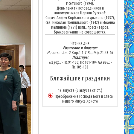
Исетского (1994).
День памяти исповедников и
новомучеников Церкви Русской:
Сщмч. Алфея Корбанского диакона (1937);
свв. Николая Понгильского (1942) и Иоанна
Калинина (1951) испп., пресвитеров.
Браковенчание не совершается.
Чтения дня
Евангелие и Апостол:
На лит.: -
Ап.:
2 Кор.1:1-7
Ев.:
Мф.21:43-46
Псалтирь:
На утр.: -
Пс.91-100; Пс.101-104
На веч.: -
Пс.105-108
Ближайшие праздники
19 августа
(6 августа ст.ст.)
Преображение Господа Бога и Спаса
нашего Иисуса Христа