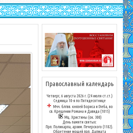
Православный календарь
Четверг, 6 августа 2026 г.
(24 июля ст.ст.)
Седмица 10-я по Пятидесятнице
Мчч. блгвв. князей Бориса и Глеба, во
св. Крещении Романа и Давида (1015)
Мц. Христины (ок. 300)
День памяти святых:
Прп. Поликарпа, архим. Печерского (1182).
Обретение мощей прп. Далмата