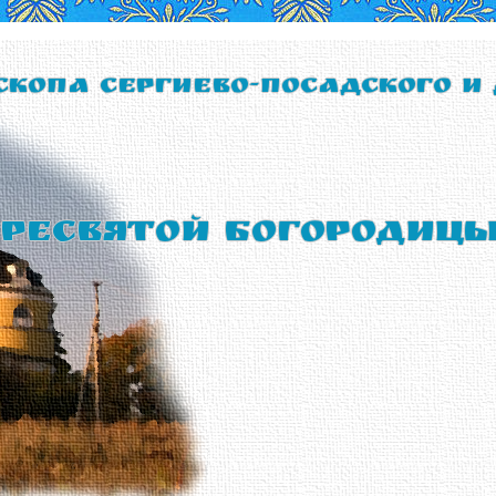
скопа Сергиево-Посадского и
ресвятой Богородиц