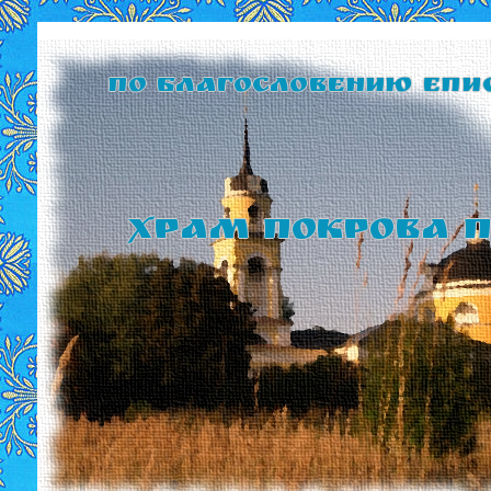
По благословению Епи
Храм Покрова П