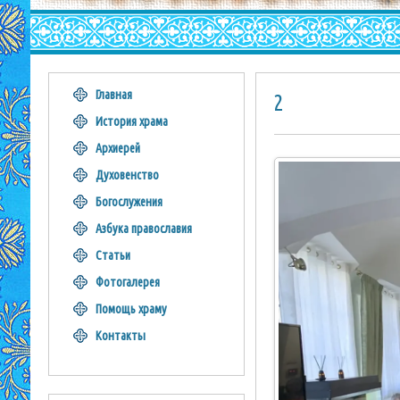
Главная
2
История храма
Архиерей
Духовенство
Богослужения
Азбука православия
Статьи
Фотогалерея
Помощь храму
Контакты