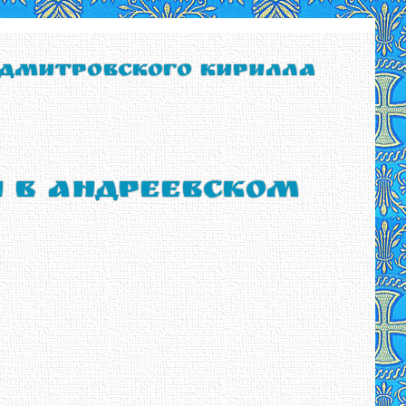
 Дмитровского Кирилла
ы в Андреевском