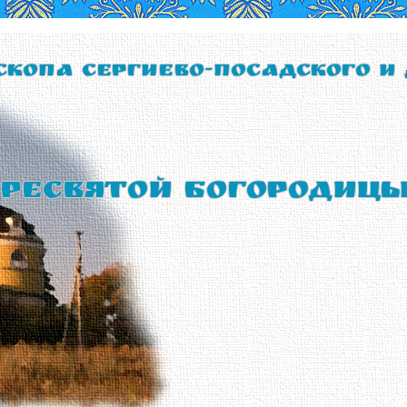
скопа Сергиево-Посадского и
ресвятой Богородиц