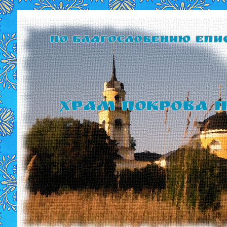
По благословению Епи
Храм Покрова П