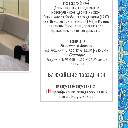
Исетского (1994).
День памяти исповедников и
новомучеников Церкви Русской:
Сщмч. Алфея Корбанского диакона (1937);
свв. Николая Понгильского (1942) и Иоанна
Калинина (1951) испп., пресвитеров.
Браковенчание не совершается.
Чтения дня
Евангелие и Апостол:
На лит.: -
Ап.:
2 Кор.1:1-7
Ев.:
Мф.21:43-46
Псалтирь:
На утр.: -
Пс.91-100; Пс.101-104
На веч.: -
Пс.105-108
Ближайшие праздники
19 августа
(6 августа ст.ст.)
Преображение Господа Бога и Спаса
нашего Иисуса Христа