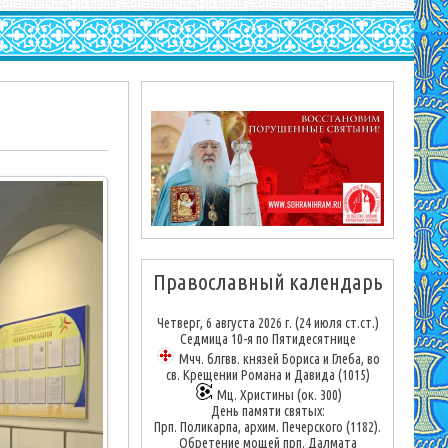
Православный календарь
Четверг, 6 августа 2026 г.
(24 июля ст.ст.)
Седмица 10-я по Пятидесятнице
Мчч. блгвв. князей Бориса и Глеба, во
св. Крещении Романа и Давида (1015)
Мц. Христины (ок. 300)
День памяти святых:
Прп. Поликарпа, архим. Печерского (1182).
Обретение мощей прп. Далмата