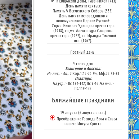
и Евпраксии девы, Тавеннской (413)
День памяти святых:
Память V Вселенского Собора (553).
День памяти исповедников и
новомучеников Церкви Русской:
Сщмч. Николая Удинцева пресвитера
(1918); сщмч. Александра Сахарова
пресвитера (1927); св. Ираиды Тихо́вой
исп. (1967).
Постный день.
Чтения дня
Евангелие и Апостол:
На лит.: -
Ап.:
2 Кор.1:12-20
Ев.:
Мф.22:23-33
Псалтирь:
На утр.: -
Пс.134-142; Пс.9-16
На веч.: -
Пс.119-133
Ближайшие праздники
19 августа
(6 августа ст.ст.)
Преображение Господа Бога и Спаса
нашего Иисуса Христа