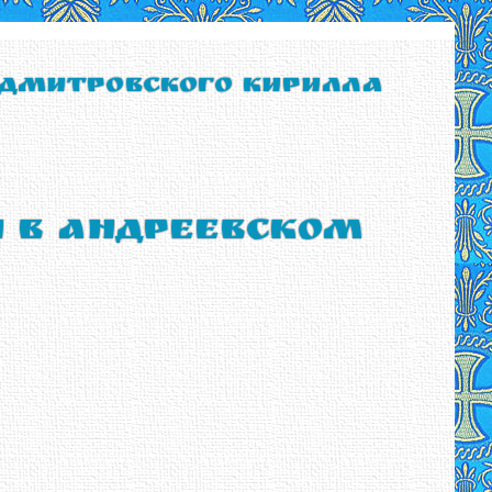
 Дмитровского Кирилла
ы в Андреевском