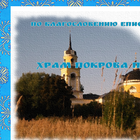
По благословению Епи
Храм Покрова П