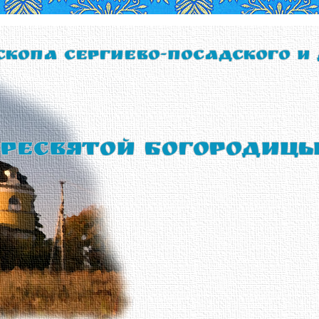
скопа Сергиево-Посадского и
ресвятой Богородиц