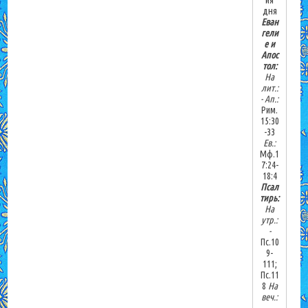
ия
дня
Еван
гели
е и
Апос
тол:
На
лит.:
-
Ап.:
Рим.
15:30
-33
Ев.:
Мф.1
7:24-
18:4
Псал
тирь:
На
утр.:
-
Пс.10
9-
111;
Пс.11
8
На
веч.: