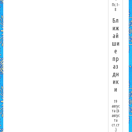
-
Пс.1-
8
Бл
иж
ай
ши
е
пр
аз
дн
ик
и
19
авгус
та
(6
авгус
та
ст.ст
.)