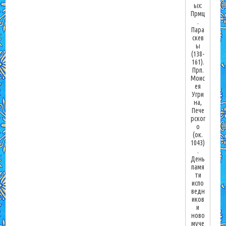
ых:
Прмц
.
Пара
скев
ы
(138-
161).
Прп.
Моис
ея
Угри
на,
Пече
рског
о
(ок.
1043)
.
День
памя
ти
испо
ведн
иков
и
ново
муче