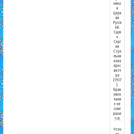
нико
в
Церк
ви
Русск
ой:
Сщм
ч.
Серг
ия
Стре
льни
кова
прес
вите
ра
(1937
).
Брак
овен
чани
е не
сове
ршае
тся.
Чтен