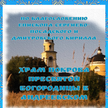
По благословению
Епископа Сергиево-
Посадского и
Дмитровского Кирилла
Храм Покрова
Пресвятой
Богородицы в
Андреевском