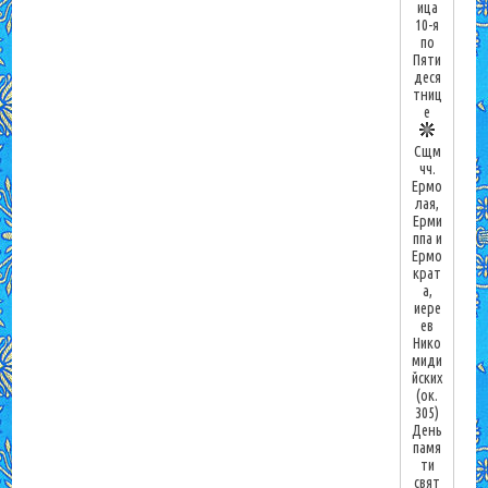
ица
10-я
по
Пяти
деся
тниц
е
Сщм
чч.
Ермо
лая,
Ерми
ппа и
Ермо
крат
а,
иере
ев
Нико
миди
йских
(ок.
305)
День
памя
ти
свят