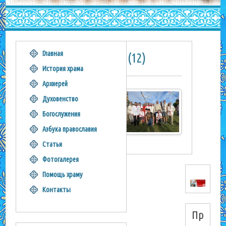
Главная
i (12)
История храма
Архиерей
Духовенство
Богослужения
Азбука православия
Статьи
Фотогалерея
Помощь храму
Контакты
Пр