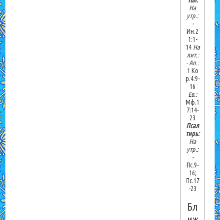
На
утр.:
-
Ин.2
1:1-
14
На
лит.:
-
Ап.:
1 Ко
р.4:9-
16
Ев.:
Мф.1
7:14-
23
Псал
тирь:
На
утр.:
-
Пс.9-
16;
Пс.17
-23
Бл
иж