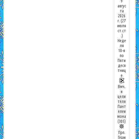
9
авгус
та
2026
г.
(27
июля
ст.ст
.)
Неде
ля
10-я
по
Пяти
деся
тниц
е
Вмч.
и
цели
теля
Пант
елеи
мона
(305)
Прп.
Герм