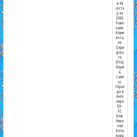
и 90
сесте
р ее
(VIII).
Равн
оапп.
Клим
ента,
еп.
Охри
дско
го
(916),
Наум
а,
Савв
ы,
Гораз
да и
Анге
ляра
(IX-
X).
Блж.
Нико
лая
Коча
нова,