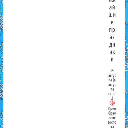
ай
ши
е
пр
аз
дн
ик
и
19
авгус
та
(6
авгус
та
ст.ст
.)
Прео
браж
ение
Госпо
да