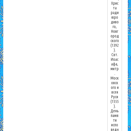
Хрис
та
ради
юро
диво
го,
Новг
ород
ского
(1392
).
Свт.
Иоас
афа,
митр
.
Моск
овск
ого и
всея
Руси
(1555
).
День
памя
ти
испо
ведн