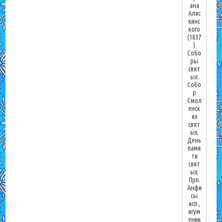
ана
Аляс
кинс
кого
(1837
)
Собо
ры
свят
ых:
Собо
р
Смол
енск
их
свят
ых.
День
памя
ти
свят
ых:
Прп.
Анфи
сы
исп.,
игум
ении