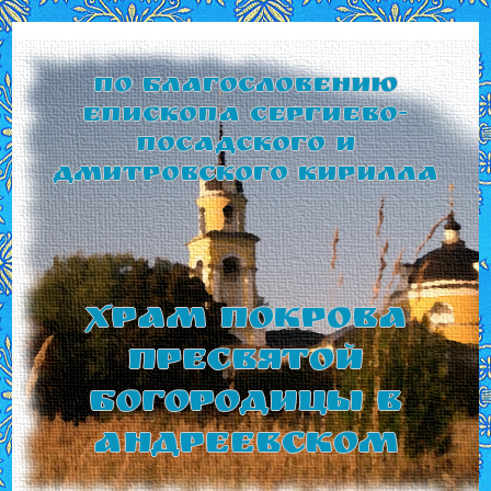
По благословению
Епископа Сергиево-
Посадского и
Дмитровского Кирилла
Храм Покрова
Пресвятой
Богородицы в
Андреевском