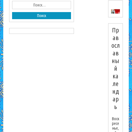
Пр
ав
осл
ав
ны
й
ка
ле
нд
ар
ь
Воск
ресе
нье,