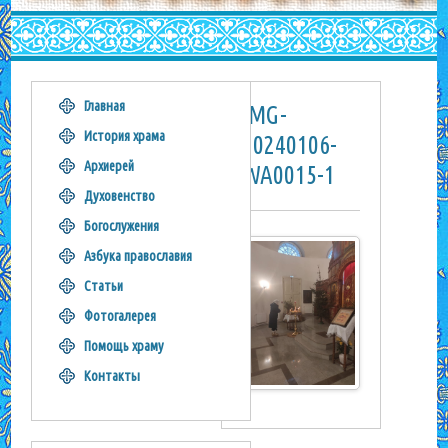
Главная
IMG-
История храма
20240106-
Архиерей
WA0015-1
Духовенство
Богослужения
Азбука православия
Статьи
Фотогалерея
Помощь храму
Контакты