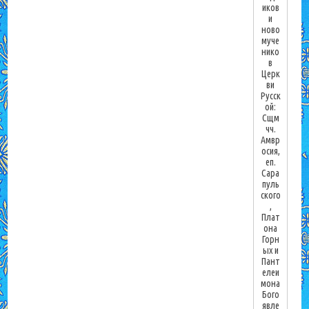
иков
и
ново
муче
нико
в
Церк
ви
Русск
ой:
Сщм
чч.
Амвр
осия,
еп.
Сара
пуль
ского
,
Плат
она
Горн
ых и
Пант
елеи
мона
Бого
явле