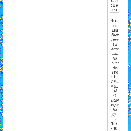
сове
ршае
тся.
Чтен
ия
дня
Еван
гели
е и
Апос
тол:
На
лит.:
-
Ап.:
2 Ко
р.1:1-
7
Ев.:
Мф.2
1:43-
46
Псал
тирь:
На
утр.:
-
Пс.91
-100;