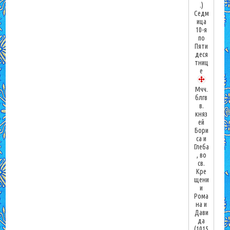
.)
Седм
ица
10-я
по
Пяти
деся
тниц
е
Мчч.
блгв
в.
княз
ей
Бори
са и
Глеба
, во
св.
Кре
щени
и
Рома
на и
Дави
да
(1015