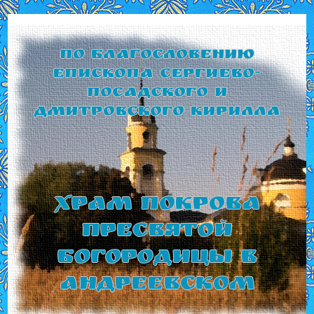
По благословению
Епископа Сергиево-
Посадского и
Дмитровского Кирилла
Храм Покрова
Пресвятой
Богородицы в
Андреевском