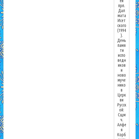
ей
прп.
Дал
мата
Исет
ского
(1994
).
День
памя
ти
испо
ведн
иков
и
ново
муче
нико
в
Церк
ви
Русск
ой:
Сщм
ч.
Алфе
я
Корб