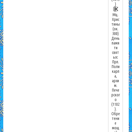
)
Мц.
Хрис
тины
(ок.
300)
День
памя
ти
свят
ых:
Прп.
Поли
карп
а,
архи
м.
Пече
рског
о
(1182
).
Обре
тени
е
мощ