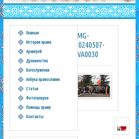
Главная
IMG-
История храма
20240507-
Архиерей
WA0030
Духовенство
Богослужения
Азбука православия
Статьи
Фотогалерея
Помощь храму
Контакты