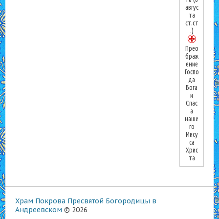
авгус
та
ст.ст
.)
Прео
браж
ение
Госпо
да
Бога
и
Спас
а
наше
го
Иису
са
Хрис
та
Храм Покрова Пресвятой Богородицы в
Андреевском
© 2026