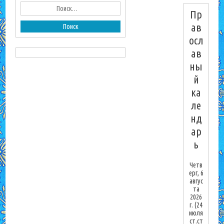
Пр
ав
осл
ав
ны
й
ка
ле
нд
ар
ь
Четв
ерг, 6
авгус
та
2026
г.
(24
июля
ст.ст