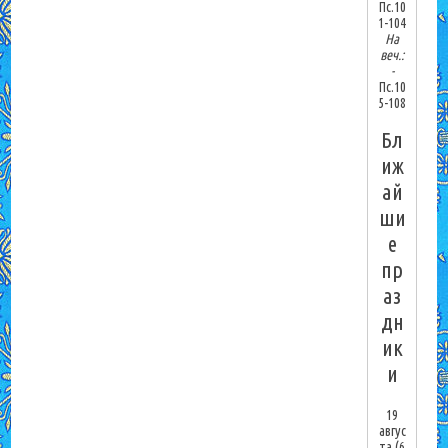
Пс.10
1-104
На
веч.:
-
Пс.10
5-108
Бл
иж
ай
ши
е
пр
аз
дн
ик
и
19
авгус
та
(6