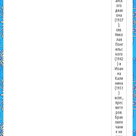
анск
ого
диак
она
(1937
);
свв.
Нико
лая
Понг
ильс
кого
(1942
) и
Иоан
на
Кали
нина
(1951
)
испп.,
прес
вите
ров.
Брак
овен
чани
е не