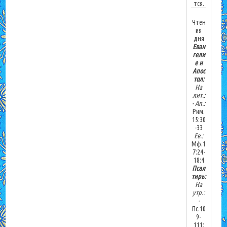
тся.
Чтен
ия
дня
Еван
гели
е и
Апос
тол:
На
лит.:
-
Ап.:
Рим.
15:30
-33
Ев.:
Мф.1
7:24-
18:4
Псал
тирь:
На
утр.:
-
Пс.10
9-
111;