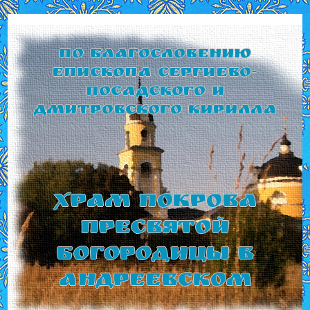
По благословению
Епископа Сергиево-
Посадского и
Дмитровского Кирилла
Храм Покрова
Пресвятой
Богородицы в
Андреевском