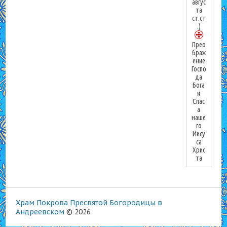
авгус
та
ст.ст
.)
Прео
браж
ение
Госпо
да
Бога
и
Спас
а
наше
го
Иису
са
Хрис
та
Храм Покрова Пресвятой Богородицы в
Андреевском
© 2026