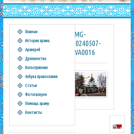
Главная
IMG-
История храма
20240507-
Архиерей
WA0016
Духовенство
Богослужения
Азбука православия
Статьи
Фотогалерея
Помощь храму
Контакты