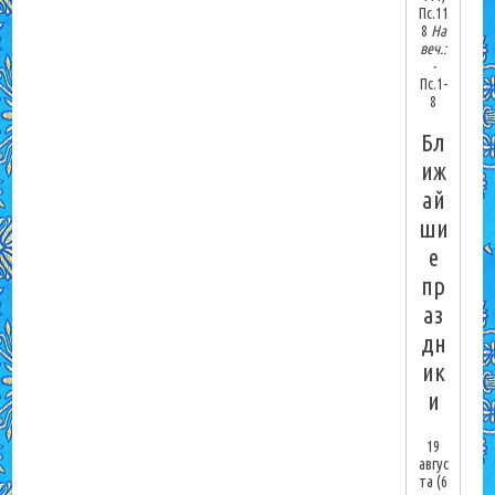
Пс.11
8
На
веч.:
-
Пс.1-
8
Бл
иж
ай
ши
е
пр
аз
дн
ик
и
19
авгус
та
(6