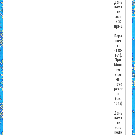
День
памя
ти
свят
ых:
Прмц
.
Пара
скев
ы
(138-
161).
Прп.
Моис
ея
Угри
на,
Пече
рског
о
(ок.
1043)
.
День
памя
ти
испо
ведн