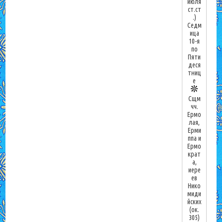
июля
ст.ст
.)
Седм
ица
10-я
по
Пяти
деся
тниц
е
Сщм
чч.
Ермо
лая,
Ерми
ппа и
Ермо
крат
а,
иере
ев
Нико
миди
йских
(ок.
305)