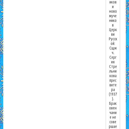
иков
и
ново
муче
нико
в
Церк
ви
Русск
ой:
Сщм
ч.
Серг
ия
Стре
льни
кова
прес
вите
ра
(1937
).
Брак
овен
чани
е не
сове
ршае