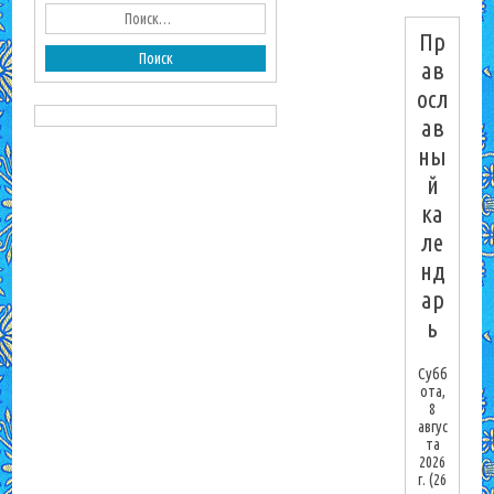
Пр
ав
осл
ав
ны
й
ка
ле
нд
ар
ь
Субб
ота,
8
авгус
та
2026
г.
(26