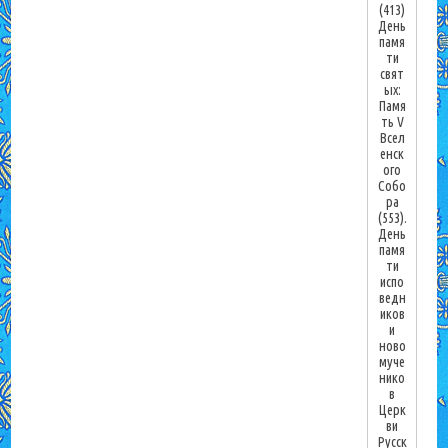
(413)
День
памя
ти
свят
ых:
Памя
ть V
Всел
енск
ого
Собо
ра
(553).
День
памя
ти
испо
ведн
иков
и
ново
муче
нико
в
Церк
ви
Русск