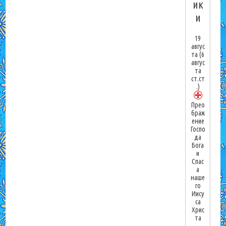
ик
и
19
авгус
та
(6
авгус
та
ст.ст
.)
Прео
браж
ение
Госпо
да
Бога
и
Спас
а
наше
го
Иису
са
Хрис
та