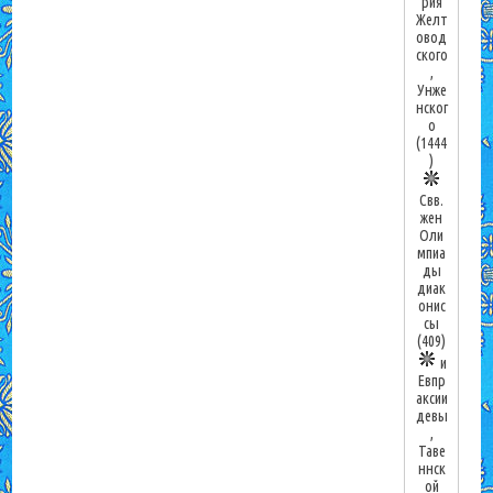
рия
Желт
овод
ского
,
Унже
нског
о
(1444
)
Свв.
жен
Оли
мпиа
ды
диак
онис
сы
(409)
и
Евпр
аксии
девы
,
Таве
ннск
ой