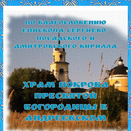
По благословению
Епископа Сергиево-
Посадского и
Дмитровского Кирилла
Храм Покрова
Пресвятой
Богородицы в
Андреевском