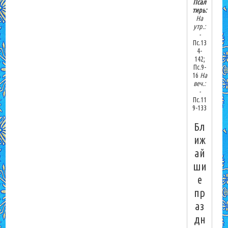
Псал
тирь:
На
утр.:
-
Пс.13
4-
142;
Пс.9-
16
На
веч.:
-
Пс.11
9-133
Бл
иж
ай
ши
е
пр
аз
дн