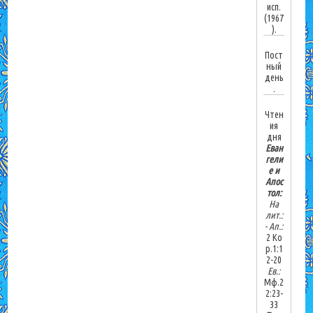
исп.
(1967
).
Пост
ный
день
.
Чтен
ия
дня
Еван
гели
е и
Апос
тол:
На
лит.:
-
Ап.:
2 Ко
р.1:1
2-20
Ев.:
Мф.2
2:23-
33