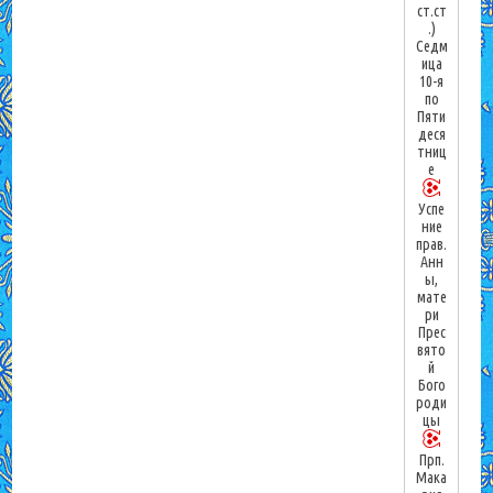
ст.ст
.)
Седм
ица
10-я
по
Пяти
деся
тниц
е
Успе
ние
прав.
Анн
ы,
мате
ри
Прес
вято
й
Бого
роди
цы
Прп.
Мака