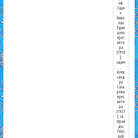
ой:
Сщм
ч.
Нико
лая
Удин
цева
прес
вите
ра
(1918
);
сщмч
.
Алек
санд
ра
Саха
рова
прес
вите
ра
(1927
); св.
Ираи
ды
Тихо́
вой