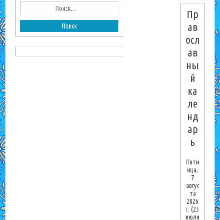
Пр
ав
осл
ав
ны
й
ка
ле
нд
ар
ь
Пятн
ица,
7
авгус
та
2026
г.
(25
июля