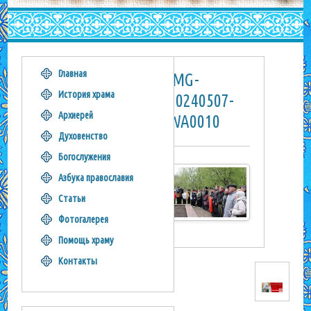
Главная
IMG-
История храма
20240507-
Архиерей
WA0010
Духовенство
Богослужения
Азбука православия
Статьи
Фотогалерея
Помощь храму
Контакты