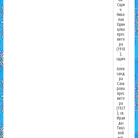
Сщм
ч.
Нико
лая
Удин
цева
прес
вите
ра
(1918
);
сщмч
.
Алек
санд
ра
Саха
рова
прес
вите
ра
(1927
); св.
Ираи
ды
Тихо́
вой
исп.