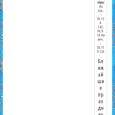
тирь:
На
утр.:
-
Пс.13
4-
142;
Пс.9-
16
На
веч.:
-
Пс.11
9-133
Бл
иж
ай
ши
е
пр
аз
дн
ик