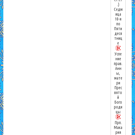
.)
Седм
ица
10-я
по
Пяти
деся
тниц
е
Успе
ние
прав.
Анн
ы,
мате
ри
Прес
вято
й
Бого
роди
цы
Прп.
Мака
рия