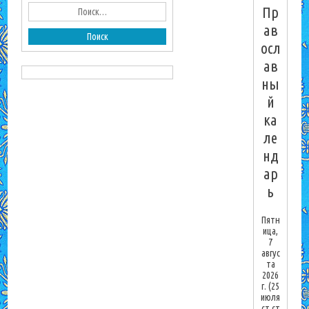
Пр
ав
осл
ав
ны
й
ка
ле
нд
ар
ь
Пятн
ица,
7
авгус
та
2026
г.
(25
июля
ст.ст