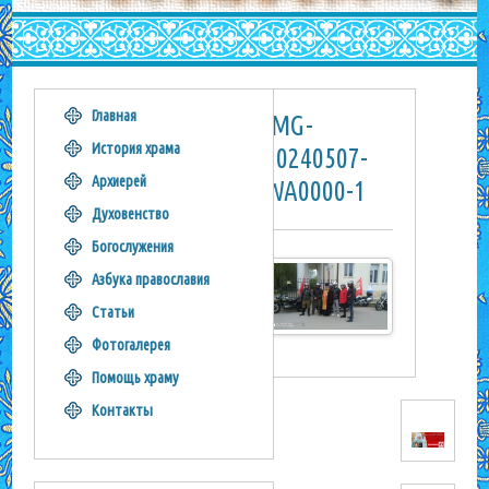
Главная
IMG-
История храма
20240507-
Архиерей
WA0000-1
Духовенство
Богослужения
Азбука православия
Статьи
Фотогалерея
Помощь храму
Контакты