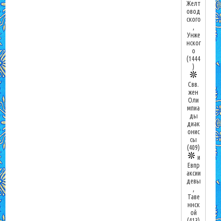
Желт
овод
ского
,
Унже
нског
о
(1444
)
Свв.
жен
Оли
мпиа
ды
диак
онис
сы
(409)
и
Евпр
аксии
девы
,
Таве
ннск
ой
(413)