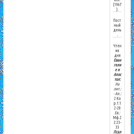
(1967
).
Пост
ный
день
.
Чтен
ия
дня
Еван
гели
е и
Апос
тол:
На
лит.:
-
Ап.:
2 Ко
р.1:1
2-20
Ев.:
Мф.2
2:23-
33
Псал