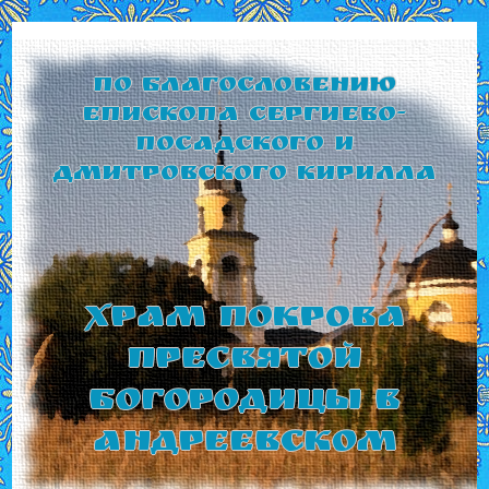
По благословению
Епископа Сергиево-
Посадского и
Дмитровского Кирилла
Храм Покрова
Пресвятой
Богородицы в
Андреевском