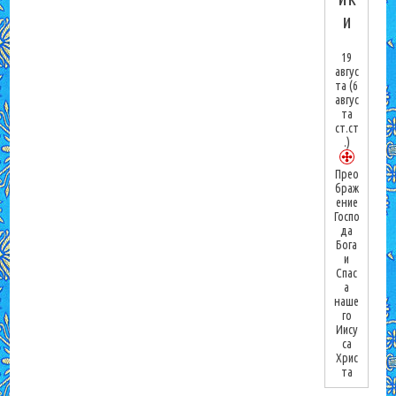
и
19
авгус
та
(6
авгус
та
ст.ст
.)
Прео
браж
ение
Госпо
да
Бога
и
Спас
а
наше
го
Иису
са
Хрис
та