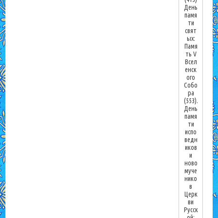
День
памя
ти
свят
ых:
Памя
ть V
Всел
енск
ого
Собо
ра
(553).
День
памя
ти
испо
ведн
иков
и
ново
муче
нико
в
Церк
ви
Русск
ой: