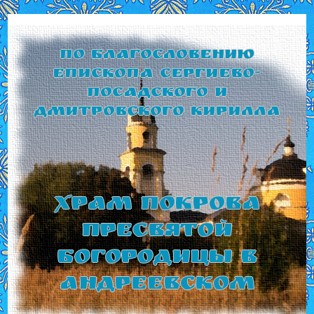
По благословению
Епископа Сергиево-
Посадского и
Дмитровского Кирилла
Храм Покрова
Пресвятой
Богородицы в
Андреевском