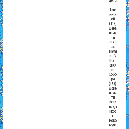
девы
,
Таве
ннск
ой
(413)
День
памя
ти
свят
ых:
Памя
ть V
Всел
енск
ого
Собо
ра
(553).
День
памя
ти
испо
ведн
иков
и
ново
муче