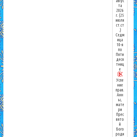
авгус
та
2026
г.
(25
июля
ст.ст
.)
Седм
ица
10-я
по
Пяти
деся
тниц
е
Успе
ние
прав.
Анн
ы,
мате
ри
Прес
вято
й
Бого
роди