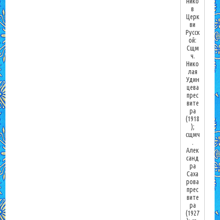
нико
в
Церк
ви
Русск
ой:
Сщм
ч.
Нико
лая
Удин
цева
прес
вите
ра
(1918
);
сщмч
.
Алек
санд
ра
Саха
рова
прес
вите
ра
(1927