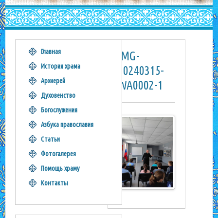
Главная
IMG-
История храма
20240315-
Архиерей
WA0002-1
Духовенство
Богослужения
Азбука православия
Статьи
Фотогалерея
Помощь храму
Контакты