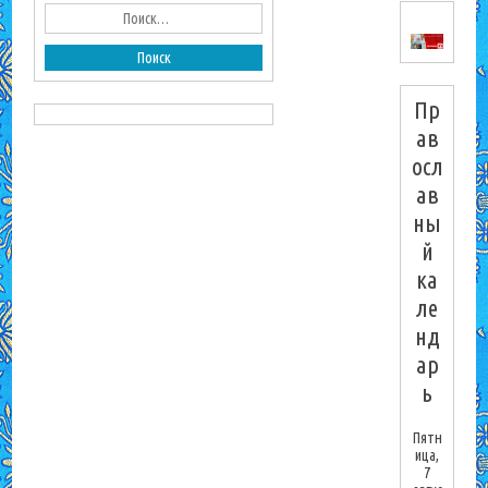
Пр
ав
осл
ав
ны
й
ка
ле
нд
ар
ь
Пятн
ица,
7