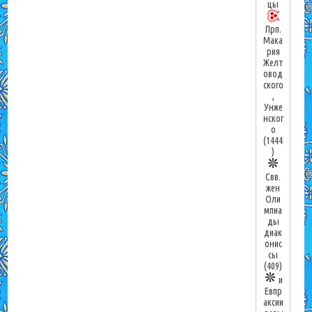
цы
Прп.
Мака
рия
Желт
овод
ского
,
Унже
нског
о
(1444
)
Свв.
жен
Оли
мпиа
ды
диак
онис
сы
(409)
и
Евпр
аксии