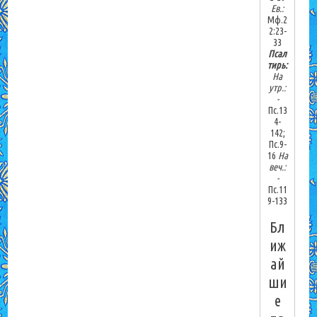
Ев.:
Мф.2
2:23-
33
Псал
тирь:
На
утр.:
-
Пс.13
4-
142;
Пс.9-
16
На
веч.:
-
Пс.11
9-133
Бл
иж
ай
ши
е