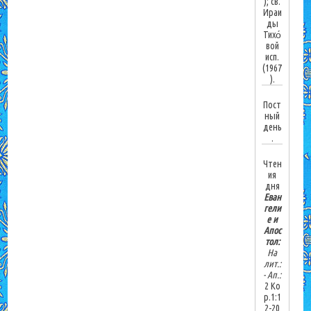
); св.
Ираи
ды
Тихо́
вой
исп.
(1967
).
Пост
ный
день
.
Чтен
ия
дня
Еван
гели
е и
Апос
тол:
На
лит.:
-
Ап.:
2 Ко
р.1:1
2-20