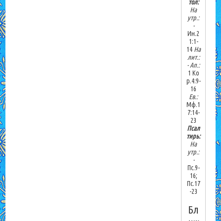
тол:
На
утр.:
-
Ин.2
1:1-
14
На
лит.:
-
Ап.:
1 Ко
р.4:9-
16
Ев.:
Мф.1
7:14-
23
Псал
тирь:
На
утр.:
-
Пс.9-
16;
Пс.17
-23
Бл