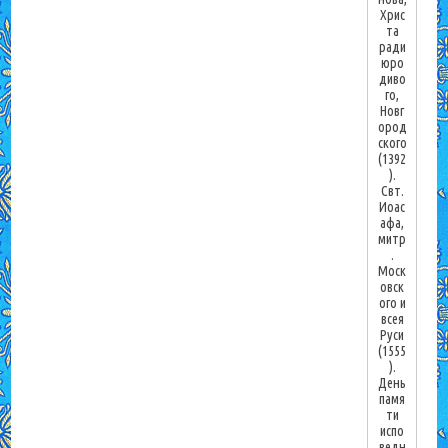
Хрис
та
ради
юро
диво
го,
Новг
ород
ского
(1392
).
Свт.
Иоас
афа,
митр
.
Моск
овск
ого и
всея
Руси
(1555
).
День
памя
ти
испо
ведн