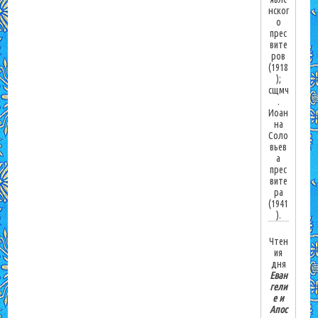
нског
о
прес
вите
ров
(1918
);
сщмч
.
Иоан
на
Соло
вьев
а
прес
вите
ра
(1941
).
Чтен
ия
дня
Еван
гели
е и
Апос