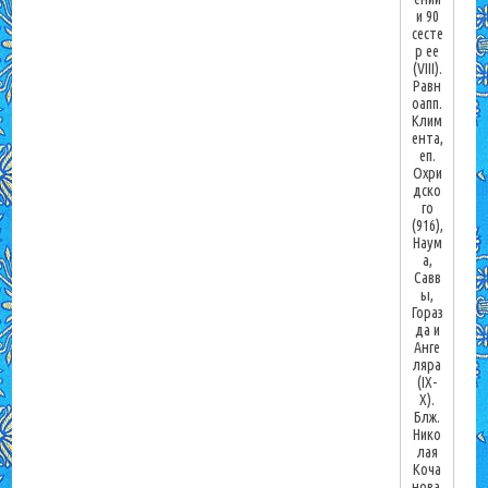
и 90
сесте
р ее
(VIII).
Равн
оапп.
Клим
ента,
еп.
Охри
дско
го
(916),
Наум
а,
Савв
ы,
Гораз
да и
Анге
ляра
(IX-
X).
Блж.
Нико
лая
Коча
нова,