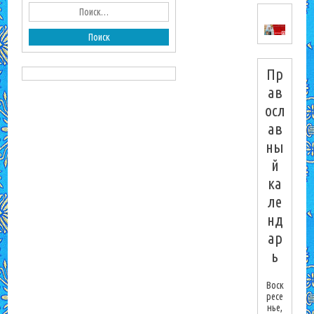
Пр
ав
осл
ав
ны
й
ка
ле
нд
ар
ь
Воск
ресе
нье,