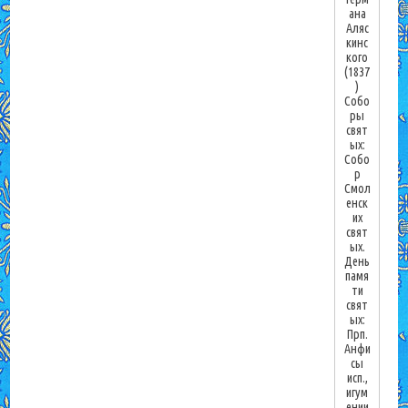
ана
Аляс
кинс
кого
(1837
)
Собо
ры
свят
ых:
Собо
р
Смол
енск
их
свят
ых.
День
памя
ти
свят
ых:
Прп.
Анфи
сы
исп.,
игум
ении