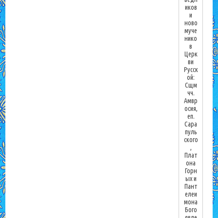
иков
и
ново
муче
нико
в
Церк
ви
Русск
ой:
Сщм
чч.
Амвр
осия,
еп.
Сара
пуль
ского
,
Плат
она
Горн
ых и
Пант
елеи
мона
Бого
явле