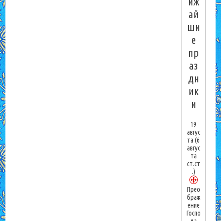
иж
ай
ши
е
пр
аз
дн
ик
и
19
авгус
та
(6
авгус
та
ст.ст
.)
Прео
браж
ение
Госпо
да