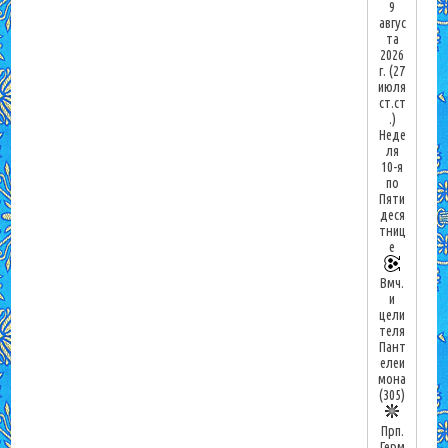
9
авгус
та
2026
г.
(27
июля
ст.ст
.)
Неде
ля
10-я
по
Пяти
деся
тниц
е
Вмч.
и
цели
теля
Пант
елеи
мона
(305)
Прп.
Герм