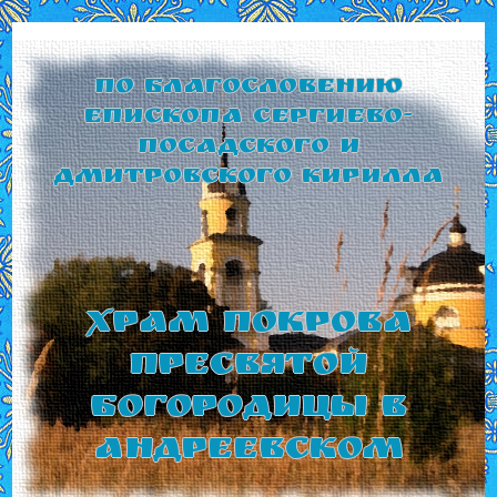
По благословению
Епископа Сергиево-
Посадского и
Дмитровского Кирилла
Храм Покрова
Пресвятой
Богородицы в
Андреевском