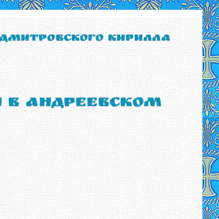
 Дмитровского Кирилла
ы в Андреевском