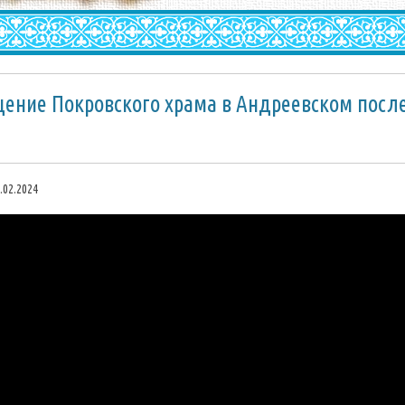
ение Покровского храма в Андреевском посл
.02.2024