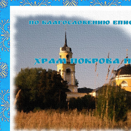
По благословению Епи
Храм Покрова П