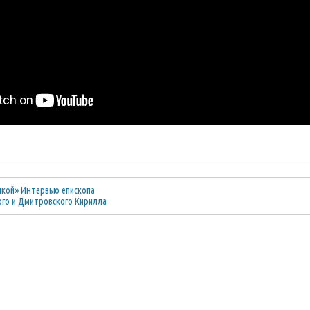
ыкой» Интервью епископа
ого и Дмитровского Кирилла