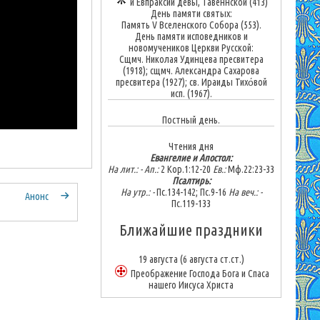
и Евпраксии девы, Тавеннской (413)
День памяти святых:
Память V Вселенского Собора (553).
День памяти исповедников и
новомучеников Церкви Русской:
Сщмч. Николая Удинцева пресвитера
(1918); сщмч. Александра Сахарова
пресвитера (1927); св. Ираиды Тихо́вой
исп. (1967).
Постный день.
Чтения дня
Евангелие и Апостол:
На лит.: -
Ап.:
2 Кор.1:12-20
Ев.:
Мф.22:23-33
Псалтирь:
На утр.: -
Пс.134-142; Пс.9-16
На веч.: -
Анонс
Пс.119-133
Ближайшие праздники
19 августа
(6 августа ст.ст.)
Преображение Господа Бога и Спаса
нашего Иисуса Христа