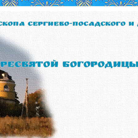
скопа Сергиево-Посадского и
ресвятой Богородиц