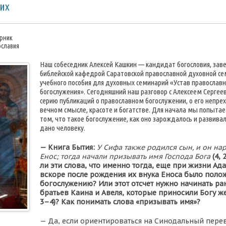
них
орник
ославия
Наш собеседник Алексей Кашкин — кандидат богословия, за
библейской кафедрой Саратовской православной духовной се
учебного пособия для духовных семинарий «Устав православ
богослужения». Сегодняшний наш разговор с Алексеем Серге
серию публикаций о православном богослужении, о его непр
вечном смысле, красоте и богатстве. Для начала мы попытае
том, что такое богослужение, как оно зарождалось и развива
дано человеку.
—
Книга Бытия:
У Сифа также родился сын, и он на
Енос; тогда начали призывать имя Господа Бога
(4,
ли эти слова, что именно тогда, еще при жизни Ад
вскоре после рождения их внука Еноса было поло
богослужению? Или этот отсчет нужно начинать ра
братьев Каина и Авеля, которые приносили Богу же
3–4)? Как понимать слова «призывать имя»?
— Да, если ориентироваться на Синодальный перев