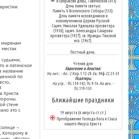
и Евпраксии девы, Тавеннской (413)
День памяти святых:
аристии.
Память V Вселенского Собора (553).
День памяти исповедников и
новомучеников Церкви Русской:
Сщмч. Николая Удинцева пресвитера
(1918); сщмч. Александра Сахарова
пресвитера (1927); св. Ираиды Тихо́вой
исп. (1967).
е мирянам
 местах
Постный день.
 судьями,
Чтения дня
что и латинское
Евангелие и Апостол:
а название
На лит.: -
Ап.:
2 Кор.1:12-20
Ев.:
Мф.22:23-33
шенной по
Псалтирь:
есто,
На утр.: -
Пс.134-142; Пс.9-16
На веч.: -
В
Пс.119-133
а Христа.
Ближайшие праздники
тороны.
ой стене
ано это с
19 августа
(6 августа ст.ст.)
Преображение Господа Бога и Спаса
нашего Иисуса Христа
 солнце –
, Которому в
ыше», «Восток