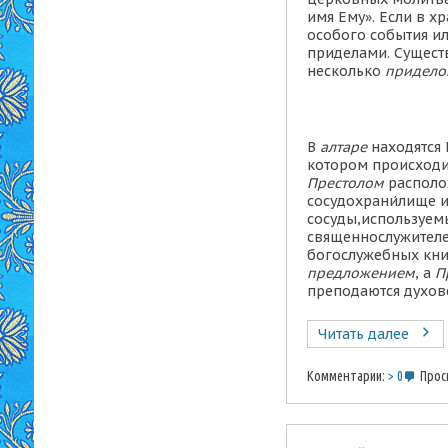
имя Ему». Если в х
особого события ил
приделами.
Сущест
несколько
придело
В
алтаре
находятся
котором происходи
Престолом
распол
сосудохрани́лище
сосуды,
используем
священнослужител
богослужебных кни
предложением
, а
П
преподаются духов
Читать далее
Комментарии:
0
Просм