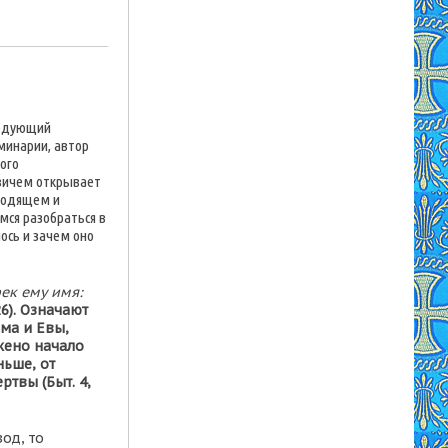
ведующий
минарии, автор
ного
евичем открывает
еходящем и
мся разобраться в
лось и зачем оно
рек ему имя:
 26). Означают
ама и Евы,
жено начало
ньше, от
ртвы (Быт. 4,
од, то