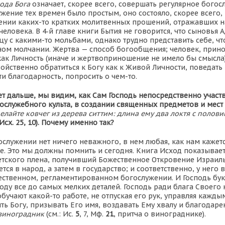
пода Бога
означает, скорее всего, совершать регулярное богос
ужение тех времен было простым, оно состояло, скорее всего,
ении каких-то кратких молитвенных прошений, отражавших 
еловека. В 4‑й главе книги Бытия не говорится, что сыновья 
у с какими-то мольбами, однако трудно представить себе, чт
ном молчании. Жертва — способ богообщения; человек, прин
как Личность (иначе и жертвоприношение не имело бы смысла)
ойственно обратиться к Богу как к Живой Личности, поведать
и благодарность, попросить о чем-то.
ет дальше, мы видим, как Сам Господь непосредственно участв
служебного культа, в создании священных предметов и мест
елайте ковчег из дерева ситтим: длина ему два локтя с полов
(Исх. 25, 10). Почему именно так?
ослужении нет ничего неважного, в нем любая, как нам кажет
е. Это мы должны помнить и сегодня. Книга Исход показывает
тского плена, получивший Божественное Откровение Израиль
ся в народ, а затем в государство; и соответственно, у него 
ественном, регламентированном богослужении. И Господь бу
оду все до самых мелких деталей. Господь ради блага Своего
обучают какой-то работе, не отпуская его рук, управляя кажды
ь Богу, призывать Его имя, воздавать Ему хвалу и благодарен
виноградник
(см.: Ис.
5
, 7, Мф.
21
, притча о винограднике).