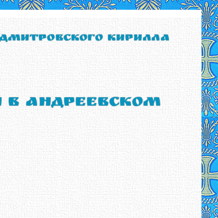
 Дмитровского Кирилла
ы в Андреевском