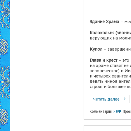
Здание Храма
– мес
Колокольня (звонн
верующих на молит
Купол
– завершение
Глава и крест
– это
на храме ставят не 
человеческое) в Ии
и четырех евангели
девять чинов ангел
строят и большее к
Читать далее
Комментарии:
0
Прос