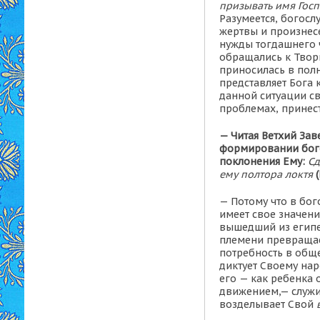
призывать имя Гос
Разумеется, богосл
жертвы и произнес
нужды тогдашнего ч
обращались к Творц
приносилась в пол
представляет Бога 
данной ситуации св
проблемах, принест
—
Читая Ветхий Зав
формировании бого
поклонения Ему:
Сд
ему полтора локтя
— Потому что в бог
имеет свое значени
вышедший из египе
племени превращает
потребность в общ
диктует Своему нар
его — как ребенка 
движением,— служит
возделывает Свой