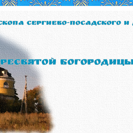
скопа Сергиево-Посадского и
ресвятой Богородиц