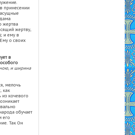
лужение.
 в принесении
насущные
Адама
о жертва
осящий жертву,
; и ему в
 Ему о своих
ует в
 особого
иною, и ширина
ся, мелочь
, как
 из кочевого
возникает
квально
 народа обучает
м его
ие. Так Он