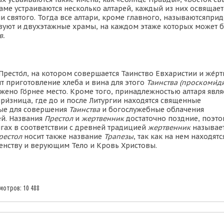
раме устраиваются несколько алтарей, каждый из них освящает
и святого. Тогда все алтари, кроме главного, называются
при
вуют и двухэтажные храмы, на каждом этаже которых может б
в.
Престо́л,
на котором совершается
Таинство Евхаристии
и
же́р
т приготовление хлеба и вина для этого
Таинства (проскоми́д
ожено
Го́рнее место.
Кроме того, принадлежностью алтаря явля
и
ри́зница,
где до и после Литургии находятся
священные
ые для совершения
Таинства
и
богослужебные облачения
ей.
Названия
Престол
и
жертвенник
достаточно поздние, поэто
гах в соответствии с древней традицией
жертвенник
называе
рестол
носит также название
Трапезы
, так как на нем находятс
енству и верующим Тело и Кровь Христовы.
отров: 10 488