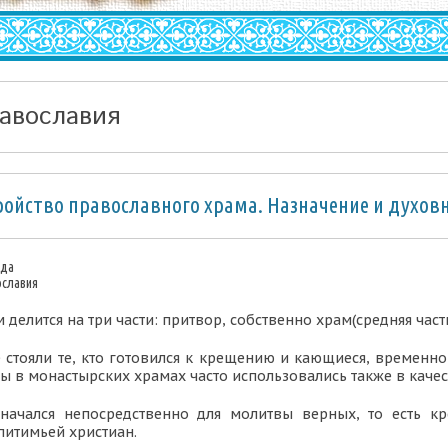
авославия
ройство православного храма. Назначение и духов
еда
ославия
делится на три части:
притвор,
собственно
храм
(средняя част
 стояли те, кто готовился к крещению и кающиеся, временно
ы в монастырских храмах часто использовались также в качес
начался непосредственно для молитвы верных, то есть к
питимьей христиан.