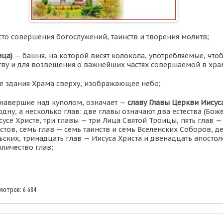
то совершения богослужений, таинств и творения молитв;
ица)
— башня, на которой висят колокола, употребляемые, что
ву и для возвещения о важнейших частях совершаемой в хра
 здания Храма сверху, изображающее небо;
 навершие над куполом, означает —
славу Главы Церкви Иисуса
одну, а несколько глав: две главы означают два естества (Бож
сусе Христе, три главы — три Лица Святой Троицы, пять глав —
стов, семь глав — семь таинств и семь Вселенских Соборов, д
ьских, тринадцать глав — Иисуса Христа и двенадцать апостол
оличество глав;
мотров: 6 684