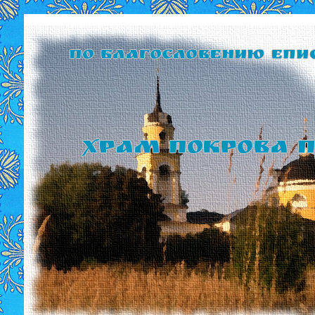
По благословению Епи
Храм Покрова П