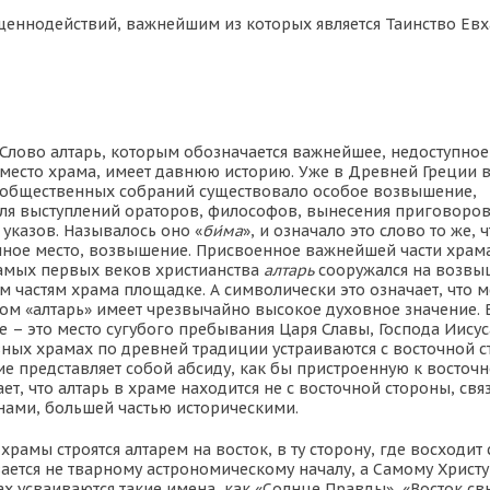
щеннодействий, важнейшим из которых является Таинство Евх
Слово
алтарь,
которым обозначается важнейшее, недоступно
место храма, имеет давнюю историю. Уже в Древней Греции в
общественных собраний существовало особое возвышение,
ля выступлений ораторов, философов, вынесения приговоров
указов. Называлось оно «
би́ма
», и означало это слово то же, 
ное место, возвышение. Присвоенное важнейшей части храм
самых первых веков христианства
алтарь
сооружался на возвы
 частям храма площадке. А символически это означает, что м
ом «алтарь» имеет чрезвычайно высокое духовное значение. 
 – это место сугубого пребывания Царя Славы, Господа Иисус
вных храмах по древней традиции устраиваются с восточной с
е представляет собой
абсиду,
как бы пристроенную к восточн
ет, что алтарь в храме находится не с восточной стороны, связ
ами, большей частью историческими.
храмы строятся алтарем на восток, в ту сторону, где восходит
ется не тварному астрономическому началу, а Самому Христу
 усваиваются такие имена, как «Солнце Правды», «Восток св