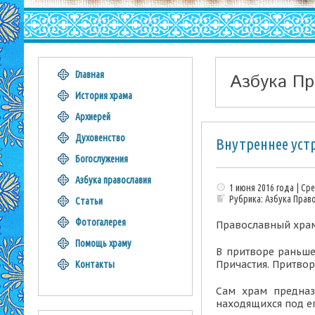
Главная
Азбука Пр
История храма
Архиерей
Духовенство
Внутреннее уст
Богослужения
Азбука православия
1 июня 2016 года | Ср
Рубрика:
Азбука Прав
Статьи
Фотогалерея
Православный храм 
Помощь храму
В притворе
раньше
Причастия. Притвор
Контакты
Сам
храм
предназ
находящихся под е