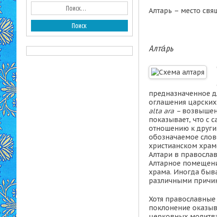
Алтарь
– место свя
Алта́рь
предназначенное д
оглашения царских 
alta ara –
возвышен
показывает, что с 
отношению к другим
обозначаемое слов
христианском храме
Алтари в правосла
Алтарное помещени
храма. Иногда быва
различными причин
Хотя православные 
поклонение оказыва
церковных молитвах