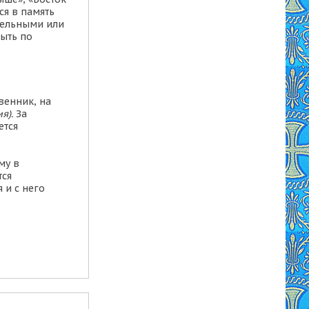
ся в память
дельными
или
ыть по
твенник,
на
ия).
За
ется
му в
тся
я и с него