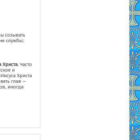
бы созывать
ме службы;
 Христа.
Часто
еское и
 Иисуса Христа
евять глав —
ов, иногда