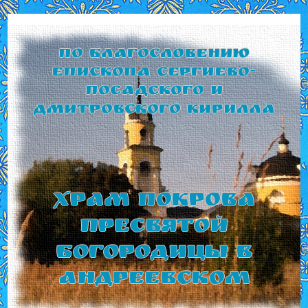
По благословению
Епископа Сергиево-
Посадского и
Дмитровского Кирилла
Храм Покрова
Пресвятой
Богородицы в
Андреевском