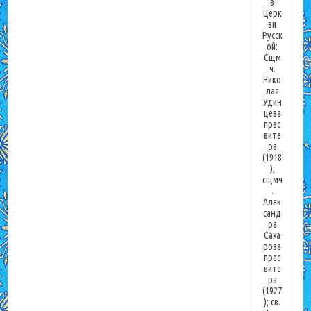
в
Церк
ви
Русск
ой:
Сщм
ч.
Нико
лая
Удин
цева
прес
вите
ра
(1918
);
сщмч
.
Алек
санд
ра
Саха
рова
прес
вите
ра
(1927
); св.