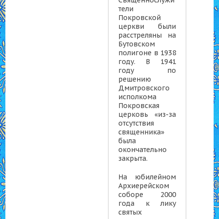
Священнослужи
тели
Покровской
церкви были
расстреляны на
Бутовском
полигоне в 1938
году. В 1941
году по
решению
Дмитровского
исполкома
Покровская
церковь «из-за
отсутствия
священника»
была
окончательно
закрыта.
На юбилейном
Архиерейском
соборе 2000
года к лику
святых