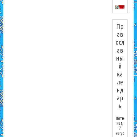
Пр
ав
осл
ав
ны
й
ка
ле
нд
ар
ь
Пятн
ица,
7
авгус