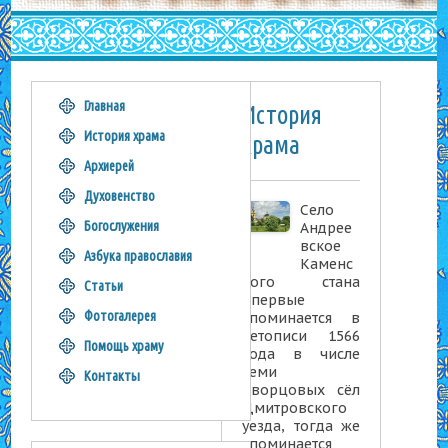
Главная
История
История храма
храма
Архиерей
Духовенство
Село
Богослужения
Андрее
вское
Азбука православия
Каменс
кого стана
Статьи
впервые
Фотогалерея
упоминается в
летописи 1566
Помощь храму
года в числе
семи
Контакты
дворцовых сёл
Дмитровского
уезда, тогда же
упоминается