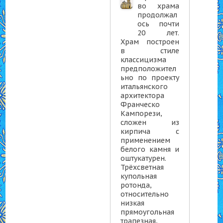
во храма
продолжал
ось почти
20 лет.
Храм построен
в стиле
классицизма
предположител
ьно по проекту
итальянского
архитектора
Франческо
Кампорези,
сложен из
кирпича с
применением
белого камня и
оштукатурен.
Трёхсветная
купольная
ротонда,
относительно
низкая
прямоугольная
трапезная,