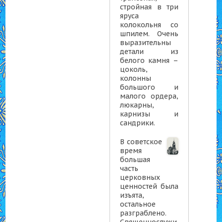
стройная в три
яруса
колокольня со
шпилем. Очень
выразительны
детали из
белого камня –
цоколь,
колонны
большого и
малого ордера,
люкарны,
карнизы и
сандрики.
В советское
время
большая
часть
церковных
ценностей была
изъята,
остальное
разграблено.