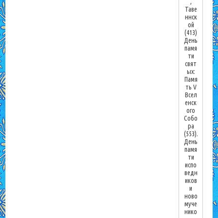
,
Таве
ннск
ой
(413)
День
памя
ти
свят
ых:
Памя
ть V
Всел
енск
ого
Собо
ра
(553).
День
памя
ти
испо
ведн
иков
и
ново
муче
нико