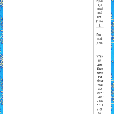
Ираи
ды
Тихо́
вой
исп.
(1967
).
Пост
ный
день
.
Чтен
ия
дня
Еван
гели
е и
Апос
тол:
На
лит.:
-
Ап.:
2 Ко
р.1:1
2-20
Ев.: