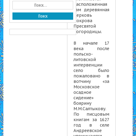
расположенная
там деревянная
церковь
Покрова
Пресвятой
Богородицы.
В начале 17
века после
польско-
литовской
интервенции
село было
пожаловано в
вотчину «за
Московское
осадное
сидение»
боярину
М.М.Салтыкову.
По писцовым
книгам за 1627
год в селе
Андреевское