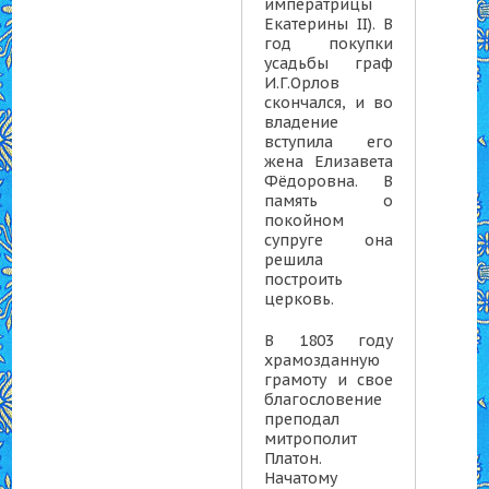
императрицы
Екатерины II). В
год покупки
усадьбы граф
И.Г.Орлов
скончался, и во
владение
вступила его
жена Елизавета
Фёдоровна. В
память о
покойном
супруге она
решила
построить
церковь.
В 1803 году
храмозданную
грамоту и свое
благословение
преподал
митрополит
Платон.
Начатому