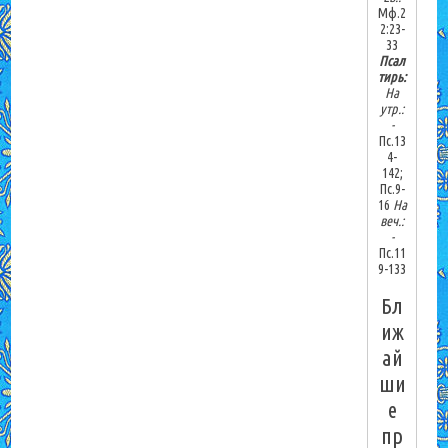
Мф.2
2:23-
33
Псал
тирь:
На
утр.:
-
Пс.13
4-
142;
Пс.9-
16
На
веч.:
-
Пс.11
9-133
Бл
иж
ай
ши
е
пр