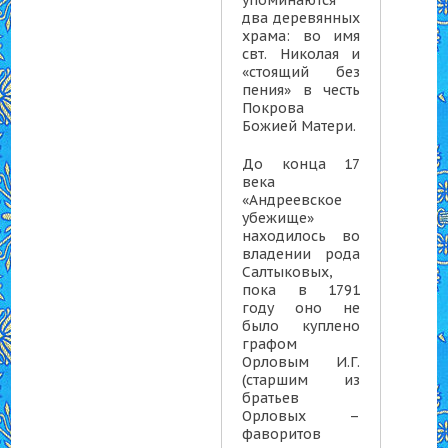
упоминаются
два деревянных
храма: во имя
свт. Николая и
«стоящий без
пения» в честь
Покрова
Божией Матери.
До конца 17
века
«Андреевское
убежище»
находилось во
владении рода
Салтыковых,
пока в 1791
году оно не
было куплено
графом
Орловым И.Г.
(старшим из
братьев
Орловых –
фаворитов