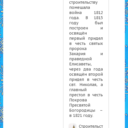
строительству
помешала
война 1812
года. В 1815
году был
построен и
освящён
первый придел
в честь святых
пророка
Захария и
праведной
Елисаветы,
через два года
освящён второй
придел в честь
свт. Николая, а
главный
престол в честь
Покрова
Пресвятой
Богородицы –
в 1821 году.
Строительст