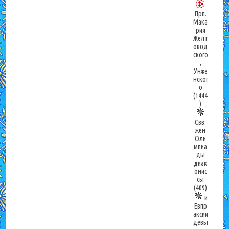
Прп.
Мака
рия
Желт
овод
ского
,
Унже
нског
о
(1444
)
Свв.
жен
Оли
мпиа
ды
диак
онис
сы
(409)
и
Евпр
аксии
девы