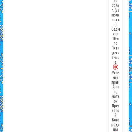
та
2026
г.
(25
июля
ст.ст
.)
Седм
ица
10-я
по
Пяти
деся
тниц
е
Успе
ние
прав.
Анн
ы,
мате
ри
Прес
вято
й
Бого
роди
цы