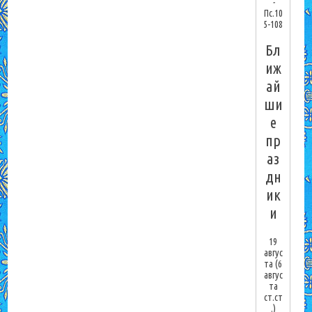
-
Пс.10
5-108
Бл
иж
ай
ши
е
пр
аз
дн
ик
и
19
авгус
та
(6
авгус
та
ст.ст
.)