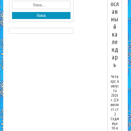
осл
ав
ны
й
ка
ле
нд
ар
ь
Четв
ерг, 6
авгус
та
2026
г.
(24
июля
ст.ст
.)
Седм
ица
10-я