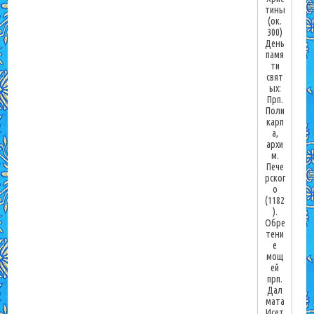
тины
(ок.
300)
День
памя
ти
свят
ых:
Прп.
Поли
карп
а,
архи
м.
Пече
рског
о
(1182
).
Обре
тени
е
мощ
ей
прп.
Дал
мата
Исет