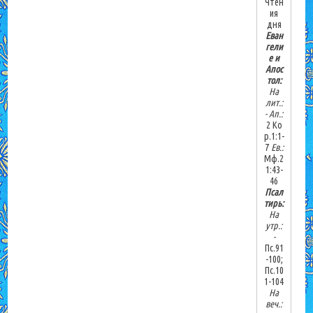
Чтен
ия
дня
Еван
гели
е и
Апос
тол:
На
лит.:
-
Ап.:
2 Ко
р.1:1-
7
Ев.:
Мф.2
1:43-
46
Псал
тирь:
На
утр.:
-
Пс.91
-100;
Пс.10
1-104
На
веч.: