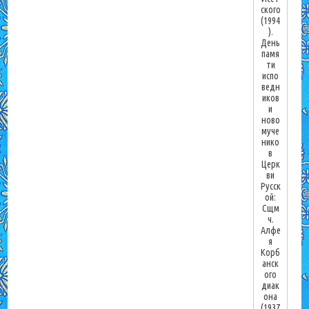
ского
(1994
).
День
памя
ти
испо
ведн
иков
и
ново
муче
нико
в
Церк
ви
Русск
ой:
Сщм
ч.
Алфе
я
Корб
анск
ого
диак
она
(1937