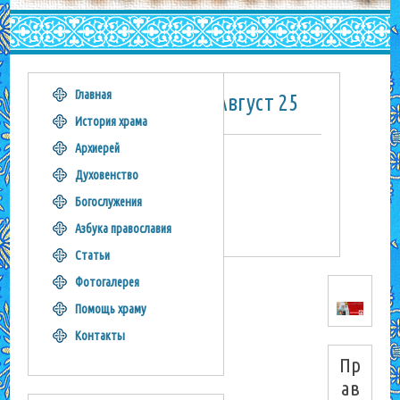
Главная
Август 25
История храма
Архиерей
Духовенство
Богослужения
Азбука православия
Статьи
Фотогалерея
Помощь храму
Контакты
Пр
ав