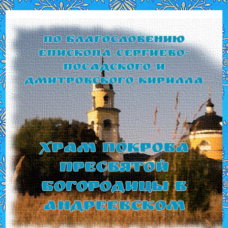
По благословению
Епископа Сергиево-
Посадского и
Дмитровского Кирилла
Храм Покрова
Пресвятой
Богородицы в
Андреевском