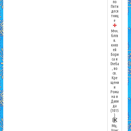
по
Пяти
деся
тниц
е
Мчч.
блгв
в.
княз
ей
Бори
са и
Глеба
, во
св.
Кре
щени
и
Рома
на и
Дави
да
(1015
)
Мц.
Хрис