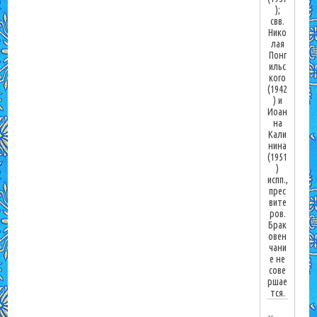
);
свв.
Нико
лая
Понг
ильс
кого
(1942
) и
Иоан
на
Кали
нина
(1951
)
испп.,
прес
вите
ров.
Брак
овен
чани
е не
сове
ршае
тся.