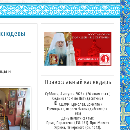
иснодевы
ицы и
Православный календарь
Суббота, 8 августа 2026 г.
(26 июля ст.ст.)
Седмица 10-я по Пятидесятнице
Сщмчч. Ермолая, Ермиппа и
Ермократа, иереев Никомидийских (ок.
305)
День памяти святых:
Прмц. Параскевы (138-161). Прп. Моисея
Угрина, Печерского (ок. 1043).