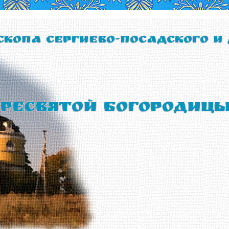
скопа Сергиево-Посадского и
ресвятой Богородиц