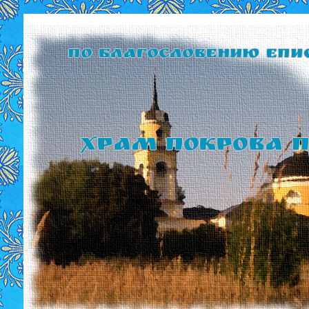
По благословению Епи
Храм Покрова П