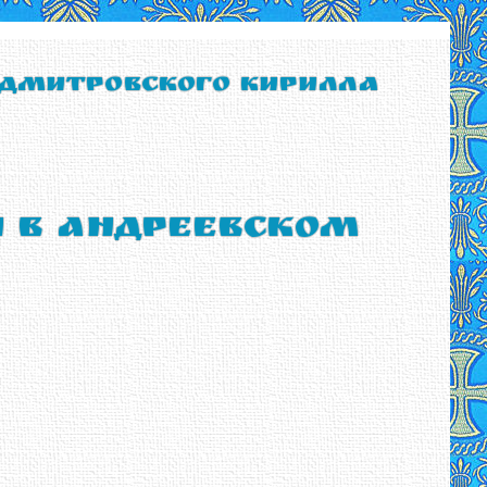
 Дмитровского Кирилла
ы в Андреевском