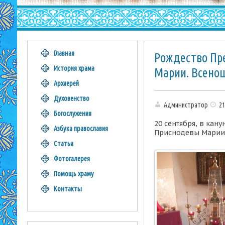
Главная
Рождество Пр
История храма
Марии. Всено
Архиерей
Духовенство
Администратор
21
Богослужения
20 сентября, в ка
Азбука православия
Приснодевы Марии,
Статьи
Фотогалерея
Помощь храму
Контакты