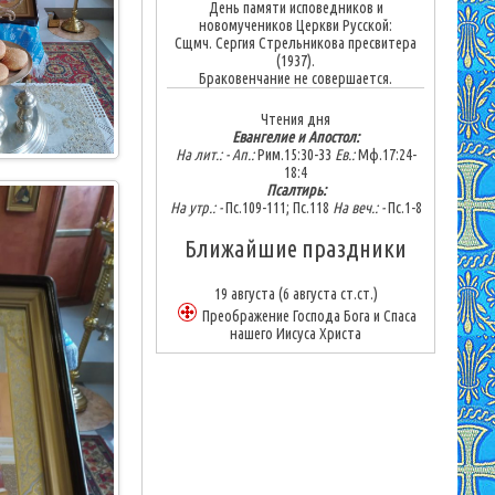
День памяти исповедников и
новомучеников Церкви Русской:
Сщмч. Сергия Стрельникова пресвитера
(1937).
Браковенчание не совершается.
Чтения дня
Евангелие и Апостол:
На лит.: -
Ап.:
Рим.15:30-33
Ев.:
Мф.17:24-
18:4
Псалтирь:
На утр.: -
Пс.109-111; Пс.118
На веч.: -
Пс.1-8
Ближайшие праздники
19 августа
(6 августа ст.ст.)
Преображение Господа Бога и Спаса
нашего Иисуса Христа