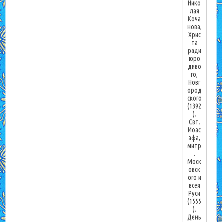
Нико
лая
Коча
нова,
Хрис
та
ради
юро
диво
го,
Новг
ород
ского
(1392
).
Свт.
Иоас
афа,
митр
.
Моск
овск
ого и
всея
Руси
(1555
).
День