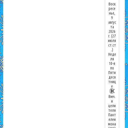
Воск
ресе
нье,
9
авгус
та
2026
г.
(27
июля
ст.ст
.)
Неде
ля
10-я
по
Пяти
деся
тниц
е
Вмч.
и
цели
теля
Пант
елеи
мона