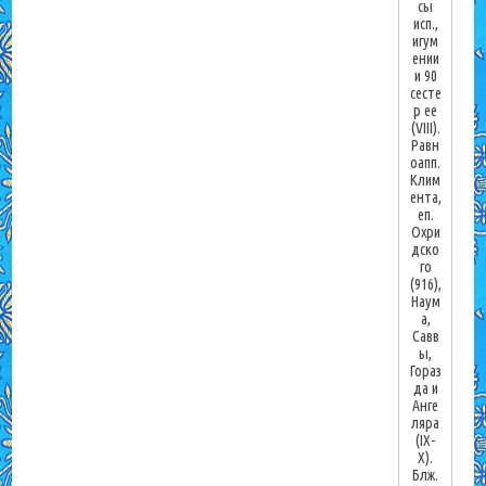
сы
исп.,
игум
ении
и 90
сесте
р ее
(VIII).
Равн
оапп.
Клим
ента,
еп.
Охри
дско
го
(916),
Наум
а,
Савв
ы,
Гораз
да и
Анге
ляра
(IX-
X).
Блж.