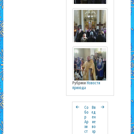
Рубрики
Новости
прихода
Со
Вв
бо
ед
р
ен
Ар
ие
хи
во
ст
хр