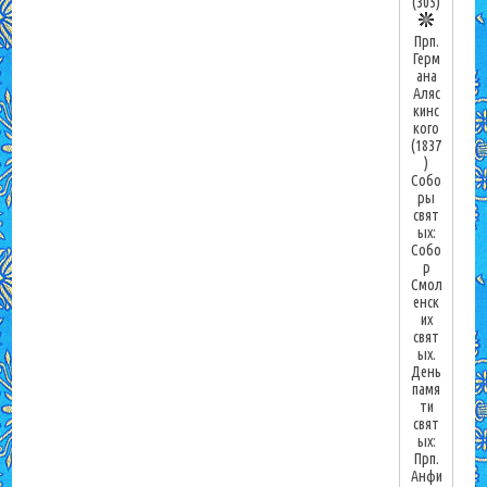
(305)
Прп.
Герм
ана
Аляс
кинс
кого
(1837
)
Собо
ры
свят
ых:
Собо
р
Смол
енск
их
свят
ых.
День
памя
ти
свят
ых:
Прп.
Анфи