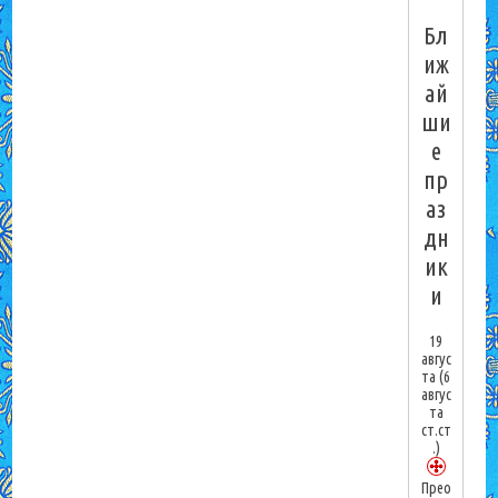
Бл
иж
ай
ши
е
пр
аз
дн
ик
и
19
авгус
та
(6
авгус
та
ст.ст
.)
Прео