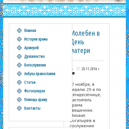
Главная
Молебен в
История храма
День
Архиерей
матери
Духовенство
Богослужения
28.11.2016
0
Азбука православия
Статьи
27 ноября, в
неделю 23-я по
Фотогалерея
Пятидесятнице,
настоятель
Помощь храму
храма
Контакты
священник
Михаил
Богатырёв в
сослужении