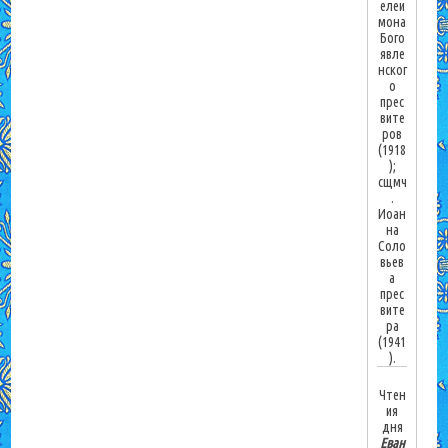
елеи
мона
Бого
явле
нског
о
прес
вите
ров
(1918
);
сщмч
.
Иоан
на
Соло
вьев
а
прес
вите
ра
(1941
).
Чтен
ия
дня
Еван