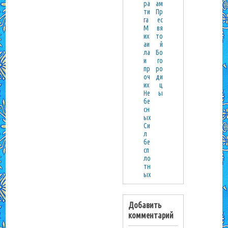
ра
ам
ти
Пр
га
ес
М
вя
их
то
аи
й
ла
Бо
и
го
пр
ро
оч
ди
их
ц
Не
ы
бе
сн
ых
Си
л
бе
сп
ло
тн
ых
Добавить
комментарий