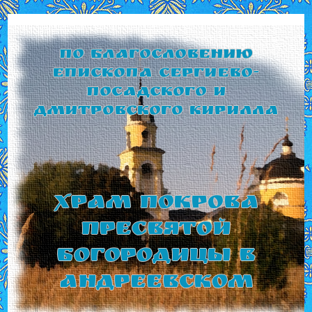
По благословению
Епископа Сергиево-
Посадского и
Дмитровского Кирилла
Храм Покрова
Пресвятой
Богородицы в
Андреевском