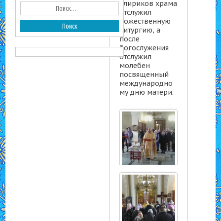
клириков храма
отслужил
Божественную
литургию, а
после
богослужения
отслужил
молебен
посвященный
международно
му дню матери.