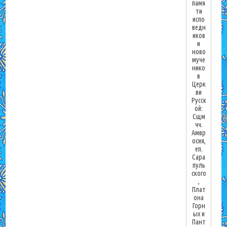
памя
ти
испо
ведн
иков
и
ново
муче
нико
в
Церк
ви
Русск
ой:
Сщм
чч.
Амвр
осия,
еп.
Сара
пуль
ского
,
Плат
она
Горн
ых и
Пант