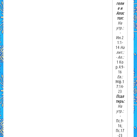
гели
е и
Апос
тол:
На
утр.:
-
Ин.2
1:1-
14
На
лит.:
-
Ап.:
1 Ко
р.4:9-
16
Ев.:
Мф.1
7:14-
23
Псал
тирь:
На
утр.:
-
Пс.9-
16;
Пс.17
-23