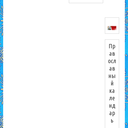
Пр
ав
осл
ав
ны
й
ка
ле
нд
ар
ь