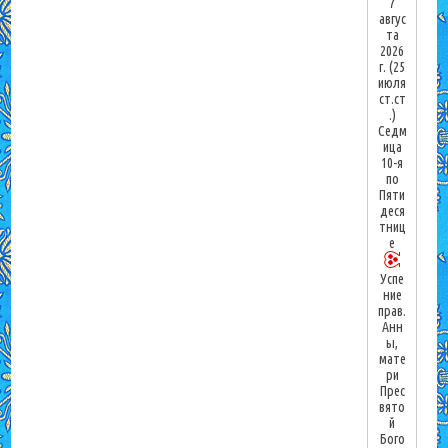
7
авгус
та
2026
г.
(25
июля
ст.ст
.)
Седм
ица
10-я
по
Пяти
деся
тниц
е
Успе
ние
прав.
Анн
ы,
мате
ри
Прес
вято
й
Бого