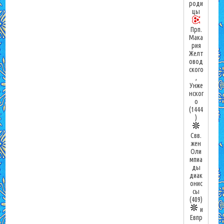
роди
цы
Прп.
Мака
рия
Желт
овод
ского
,
Унже
нског
о
(1444
)
Свв.
жен
Оли
мпиа
ды
диак
онис
сы
(409)
и
Евпр