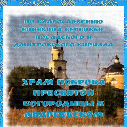
По благословению
Епископа Сергиево-
Посадского и
Дмитровского Кирилла
Храм Покрова
Пресвятой
Богородицы в
Андреевском