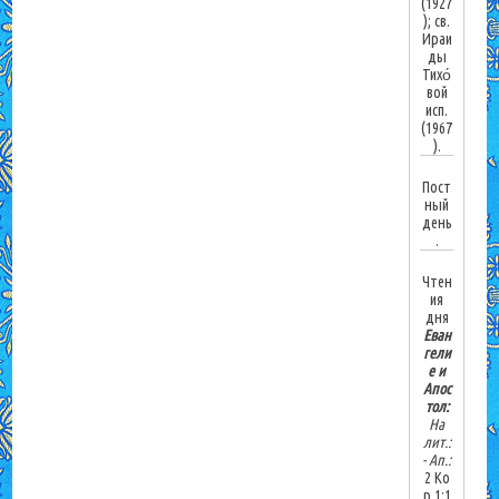
(1927
); св.
Ираи
ды
Тихо́
вой
исп.
(1967
).
Пост
ный
день
.
Чтен
ия
дня
Еван
гели
е и
Апос
тол:
На
лит.:
-
Ап.:
2 Ко
р.1:1