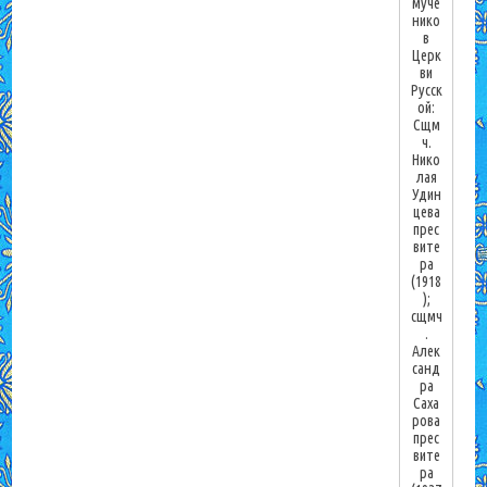
муче
нико
в
Церк
ви
Русск
ой:
Сщм
ч.
Нико
лая
Удин
цева
прес
вите
ра
(1918
);
сщмч
.
Алек
санд
ра
Саха
рова
прес
вите
ра