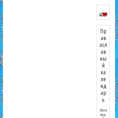
Пр
ав
осл
ав
ны
й
ка
ле
нд
ар
ь
Пятн
ица,