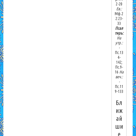
2-20
Ев.:
Мф.2
2:23-
33
Псал
тирь:
На
утр.:
-
Пс.13
4-
142;
Пс.9-
16
На
веч.:
-
Пс.11
9-133
Бл
иж
ай
ши
е