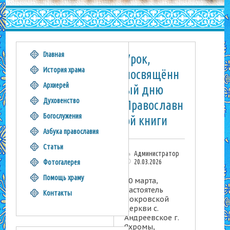
Главная
Урок,
История храма
посвящённ
Архиерей
ый дню
Духовенство
Православн
Богослужения
ой книги
Азбука православия
Статьи
Администратор
20.03.2026
Фотогалерея
Помощь храму
20 марта,
настоятель
Контакты
Покровской
церкви с.
Андреевское г.
Яхромы,