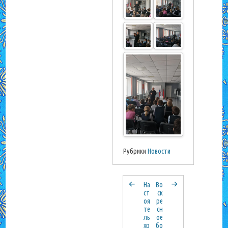
Рубрики
Новости
На
Во
ст
ск
оя
ре
те
сн
ль
ое
хр
бо