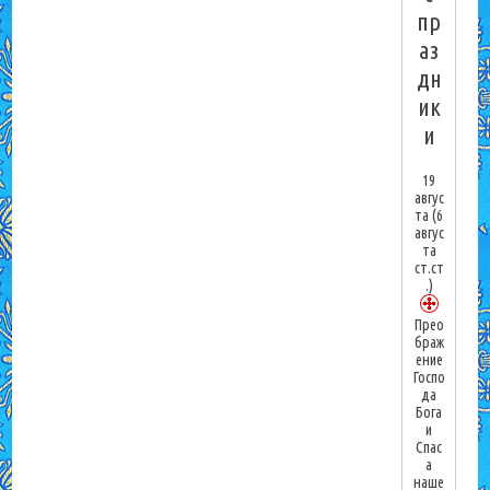
пр
аз
дн
ик
и
19
авгус
та
(6
авгус
та
ст.ст
.)
Прео
браж
ение
Госпо
да
Бога
и
Спас
а
наше