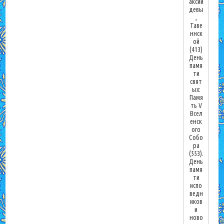
аксии
девы
,
Таве
ннск
ой
(413)
День
памя
ти
свят
ых:
Памя
ть V
Всел
енск
ого
Собо
ра
(553).
День
памя
ти
испо
ведн
иков
и
ново