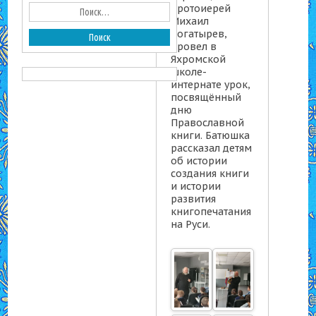
протоиерей
Михаил
Богатырев,
провел в
Яхромской
школе-
интернате урок,
посвящённый
дню
Православной
книги. Батюшка
рассказал детям
об истории
создания книги
и истории
развития
книгопечатания
на Руси.