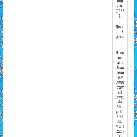
вой
исп.
(1967
).
Пост
ный
день
.
Чтен
ия
дня
Еван
гели
е и
Апос
тол:
На
лит.:
-
Ап.:
2 Ко
р.1:1
2-20
Ев.:
Мф.2
2:23-
33