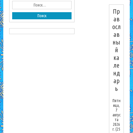
Пр
ав
осл
ав
ны
й
ка
ле
нд
ар
ь
Пятн
ица,
7
авгус
та
2026
г.
(25