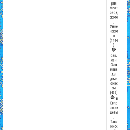
рия
Желт
овод
ского
,
Унже
нског
о
(1444
)
Свв.
жен
Оли
мпиа
ды
диак
онис
сы
(409)
и
Евпр
аксии
девы
,
Таве
ннск