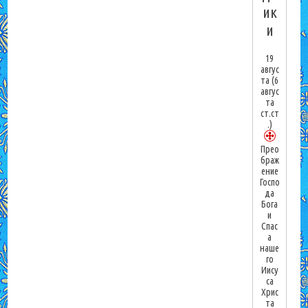
ик
и
19
авгус
та
(6
авгус
та
ст.ст
.)
Прео
браж
ение
Госпо
да
Бога
и
Спас
а
наше
го
Иису
са
Хрис
та