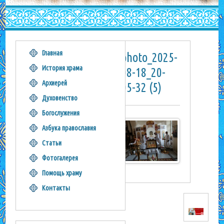
Главная
photo_2025-
История храма
08-18_20-
Архиерей
05-32 (5)
Духовенство
Богослужения
Азбука православия
Статьи
Фотогалерея
Помощь храму
Контакты