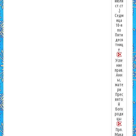
июля
ст.ст
.)
Седм
ица
10-я
по
Пяти
деся
тниц
е
Успе
ние
прав.
Анн
ы,
мате
ри
Прес
вято
й
Бого
роди
цы
Прп.
Мака