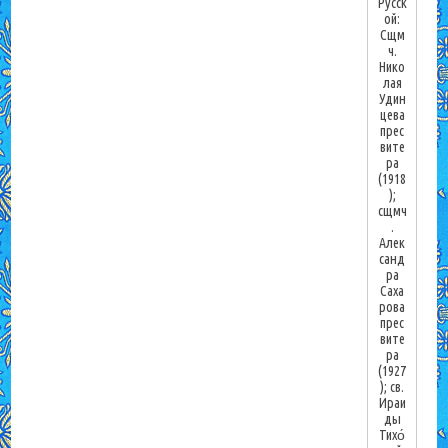
Русск
ой:
Сщм
ч.
Нико
лая
Удин
цева
прес
вите
ра
(1918
);
сщмч
.
Алек
санд
ра
Саха
рова
прес
вите
ра
(1927
); св.
Ираи
ды
Тихо́