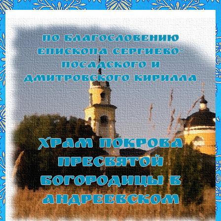
По благословению
Епископа Сергиево-
Посадского и
Дмитровского Кирилла
Храм Покрова
Пресвятой
Богородицы в
Андреевском