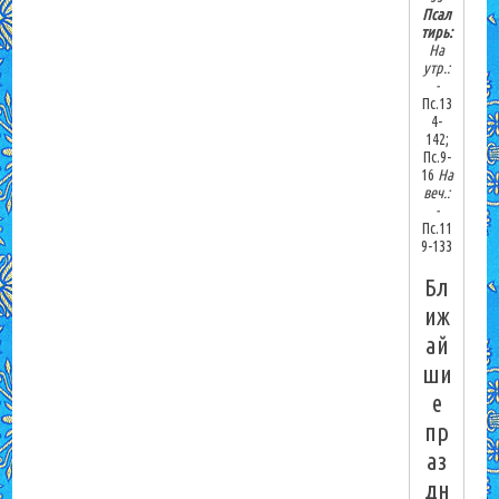
Псал
тирь:
На
утр.:
-
Пс.13
4-
142;
Пс.9-
16
На
веч.:
-
Пс.11
9-133
Бл
иж
ай
ши
е
пр
аз
дн