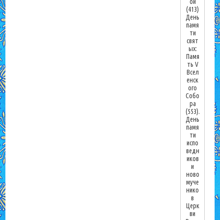
ой
(413)
День
памя
ти
свят
ых:
Памя
ть V
Всел
енск
ого
Собо
ра
(553).
День
памя
ти
испо
ведн
иков
и
ново
муче
нико
в
Церк
ви