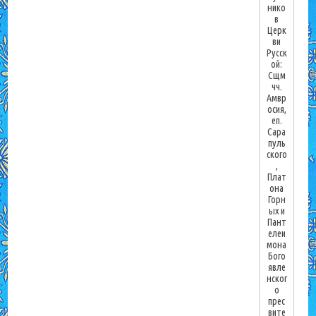
нико
в
Церк
ви
Русск
ой:
Сщм
чч.
Амвр
осия,
еп.
Сара
пуль
ского
,
Плат
она
Горн
ых и
Пант
елеи
мона
Бого
явле
нског
о
прес
вите