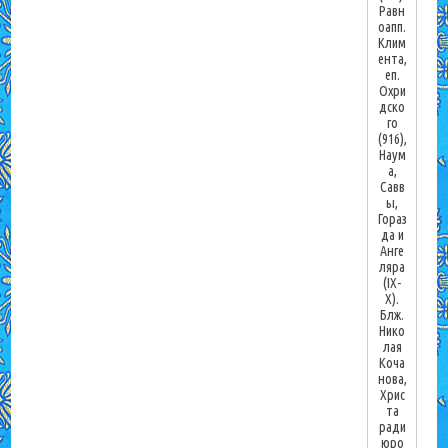
Равн
оапп.
Клим
ента,
еп.
Охри
дско
го
(916),
Наум
а,
Савв
ы,
Гораз
да и
Анге
ляра
(IX-
X).
Блж.
Нико
лая
Коча
нова,
Хрис
та
ради
юро