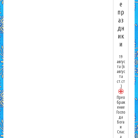
е
пр
аз
дн
ик
и
19
авгус
та
(6
авгус
та
ст.ст
.)
Прео
браж
ение
Госпо
да
Бога
и
Спас
а