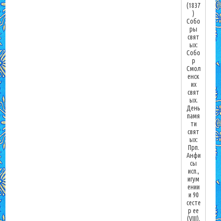
(1837
)
Собо
ры
свят
ых:
Собо
р
Смол
енск
их
свят
ых.
День
памя
ти
свят
ых:
Прп.
Анфи
сы
исп.,
игум
ении
и 90
сесте
р ее
(VIII).