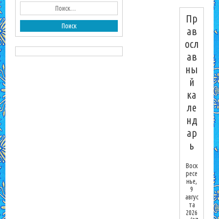
Пр
ав
осл
ав
ны
й
ка
ле
нд
ар
ь
Воск
ресе
нье,
9
авгус
та
2026