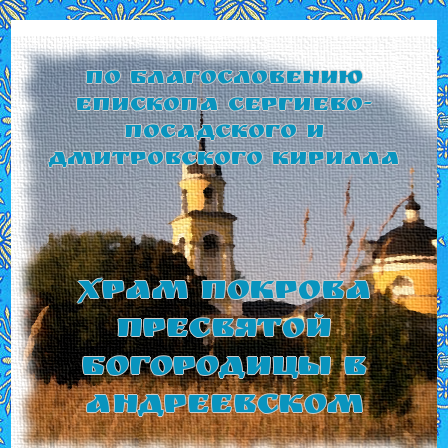
По благословению
Епископа Сергиево-
Посадского и
Дмитровского Кирилла
Храм Покрова
Пресвятой
Богородицы в
Андреевском