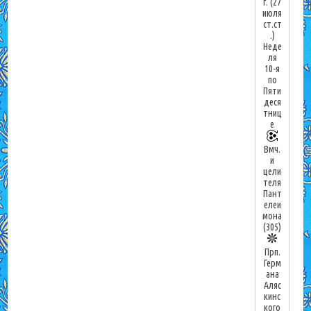
г.
(27
июля
ст.ст
.)
Неде
ля
10-я
по
Пяти
деся
тниц
е
Вмч.
и
цели
теля
Пант
елеи
мона
(305)
Прп.
Герм
ана
Аляс
кинс
кого