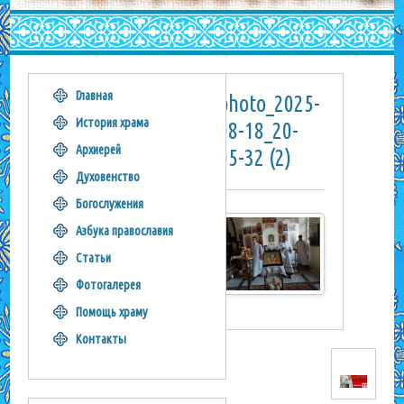
Главная
photo_2025-
История храма
08-18_20-
Архиерей
05-32 (2)
Духовенство
Богослужения
Азбука православия
Статьи
Фотогалерея
Помощь храму
Контакты