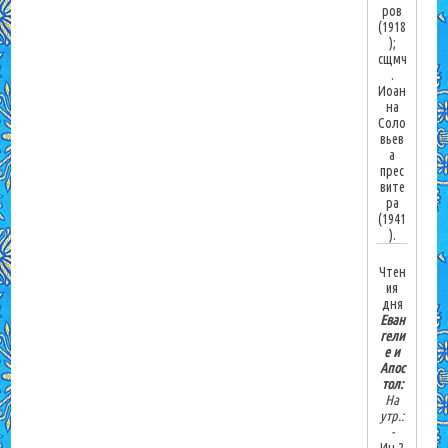
ров
(1918
);
сщмч
.
Иоан
на
Соло
вьев
а
прес
вите
ра
(1941
).
Чтен
ия
дня
Еван
гели
е и
Апос
тол:
На
утр.:
-