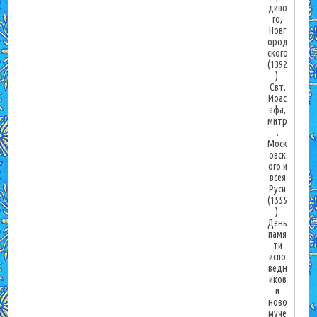
диво
го,
Новг
ород
ского
(1392
).
Свт.
Иоас
афа,
митр
.
Моск
овск
ого и
всея
Руси
(1555
).
День
памя
ти
испо
ведн
иков
и
ново
муче