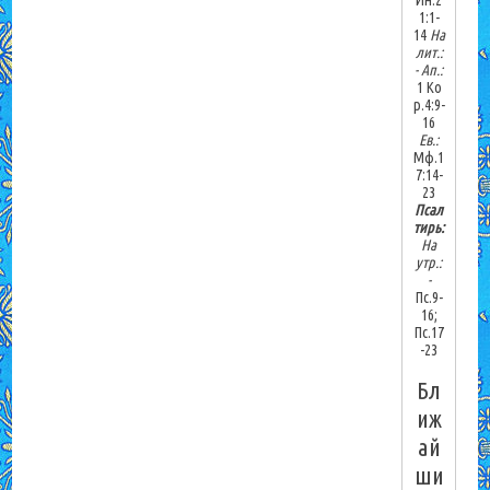
Ин.2
1:1-
14
На
лит.:
-
Ап.:
1 Ко
р.4:9-
16
Ев.:
Мф.1
7:14-
23
Псал
тирь:
На
утр.:
-
Пс.9-
16;
Пс.17
-23
Бл
иж
ай
ши