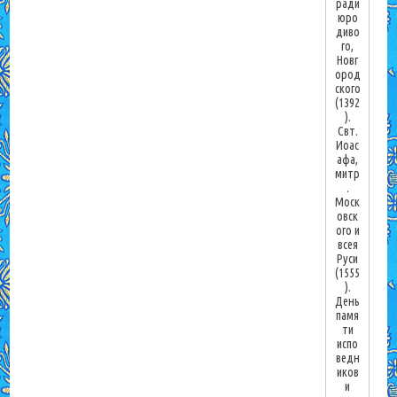
ради
юро
диво
го,
Новг
ород
ского
(1392
).
Свт.
Иоас
афа,
митр
.
Моск
овск
ого и
всея
Руси
(1555
).
День
памя
ти
испо
ведн
иков
и