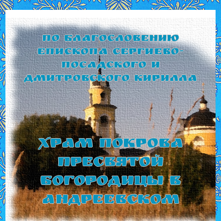
По благословению
Епископа Сергиево-
Посадского и
Дмитровского Кирилла
Храм Покрова
Пресвятой
Богородицы в
Андреевском