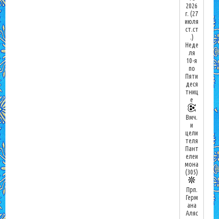
2026
г.
(27
июля
ст.ст
.)
Неде
ля
10-я
по
Пяти
деся
тниц
е
Вмч.
и
цели
теля
Пант
елеи
мона
(305)
Прп.
Герм
ана
Аляс