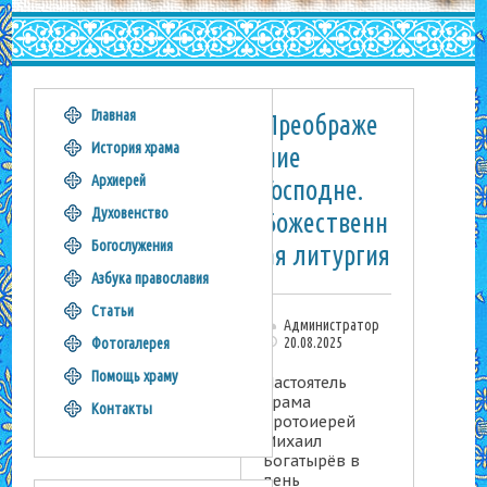
Главная
Преображе
История храма
ние
Архиерей
Господне.
Духовенство
Божественн
Богослужения
ая литургия
Азбука православия
Статьи
Администратор
20.08.2025
Фотогалерея
Помощь храму
Настоятель
храма
Контакты
протоиерей
Михаил
Богатырёв в
день