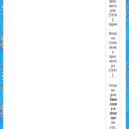
прес
вите
ров
(1918
);
сщмч
.
Иоан
на
Соло
вьев
а
прес
вите
ра
(1941
).
Чтен
ия
дня
Еван
гели
е и
Апос
тол:
На
утр.: