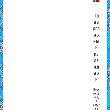
Пр
ав
осл
ав
ны
й
ка
ле
нд
ар
ь
Воск
ресе
нье,
9
авгус
та