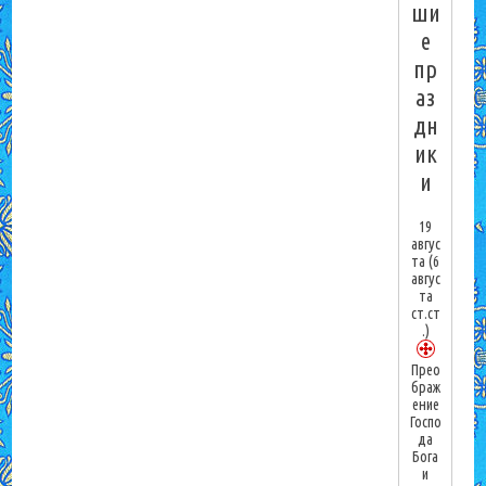
ши
е
пр
аз
дн
ик
и
19
авгус
та
(6
авгус
та
ст.ст
.)
Прео
браж
ение
Госпо
да
Бога
и