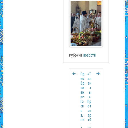
Рубрики
Новости
Пр
«Т
ео
ал
бр
ан
аж
т
ен
ы
ие
».
Го
Пр
сп
от
о
ои
д
ер
не
ей
.
.