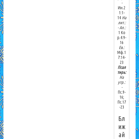
-
Ин.2
1:1-
14
На
лит.:
-
Ап.:
1 Ко
р.4:9-
16
Ев.:
Мф.1
7:14-
23
Псал
тирь:
На
утр.:
-
Пс.9-
16;
Пс.17
-23
Бл
иж
ай