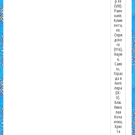
р ее
(VIII).
Равн
оапп.
Клим
ента,
еп.
Охри
дско
го
(916),
Наум
а,
Савв
ы,
Гораз
да и
Анге
ляра
(IX-
X).
Блж.
Нико
лая
Коча
нова,
Хрис
та