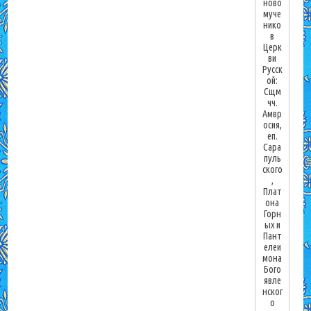
ново
муче
нико
в
Церк
ви
Русск
ой:
Сщм
чч.
Амвр
осия,
еп.
Сара
пуль
ского
,
Плат
она
Горн
ых и
Пант
елеи
мона
Бого
явле
нског
о