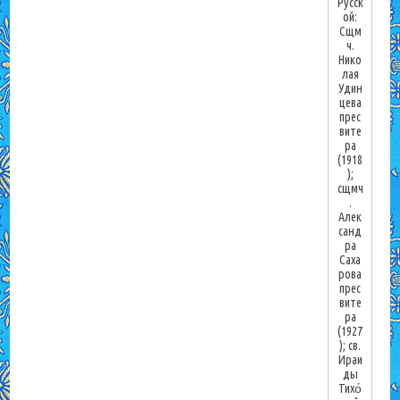
Русск
ой:
Сщм
ч.
Нико
лая
Удин
цева
прес
вите
ра
(1918
);
сщмч
.
Алек
санд
ра
Саха
рова
прес
вите
ра
(1927
); св.
Ираи
ды
Тихо́