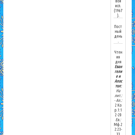
вой
исп.
(1967
).
Пост
ный
день
.
Чтен
ия
дня
Еван
гели
е и
Апос
тол:
На
лит.:
-
Ап.:
2 Ко
р.1:1
2-20
Ев.:
Мф.2
2:23-
33