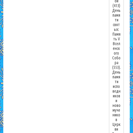
ой
(413)
День
памя
ти
свят
ых:
Памя
ть V
Всел
енск
ого
Собо
ра
(553).
День
памя
ти
испо
ведн
иков
и
ново
муче
нико
в
Церк
ви