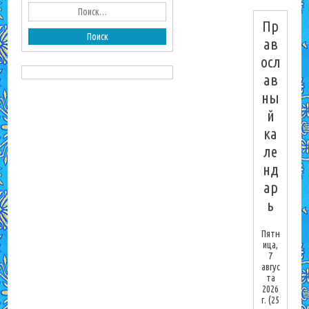
Пр
ав
осл
ав
ны
й
ка
ле
нд
ар
ь
Пятн
ица,
7
авгус
та
2026
г.
(25