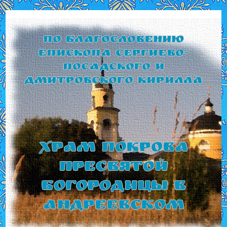
По благословению
Епископа Сергиево-
Посадского и
Дмитровского Кирилла
Храм Покрова
Пресвятой
Богородицы в
Андреевском