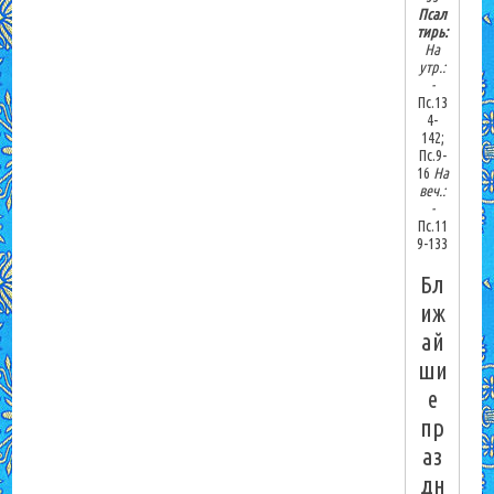
Псал
тирь:
На
утр.:
-
Пс.13
4-
142;
Пс.9-
16
На
веч.:
-
Пс.11
9-133
Бл
иж
ай
ши
е
пр
аз
дн