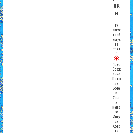
ик
и
19
авгус
та
(6
авгус
та
ст.ст
.)
Прео
браж
ение
Госпо
да
Бога
и
Спас
а
наше
го
Иису
са
Хрис
та