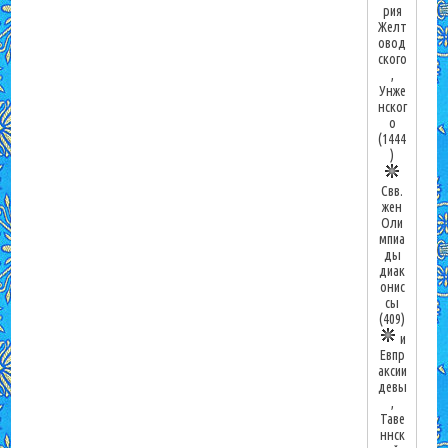
рия
Желт
овод
ского
,
Унже
нског
о
(1444
)
Свв.
жен
Оли
мпиа
ды
диак
онис
сы
(409)
и
Евпр
аксии
девы
,
Таве
ннск