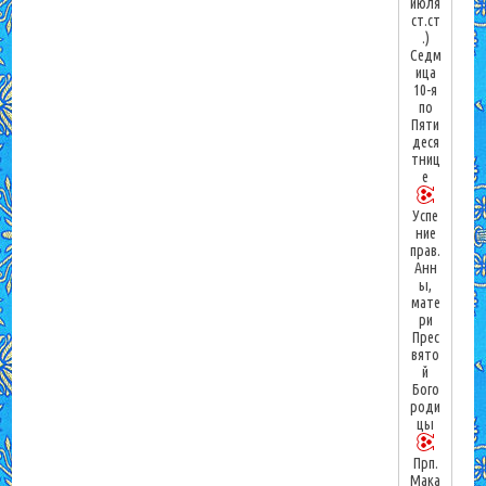
июля
ст.ст
.)
Седм
ица
10-я
по
Пяти
деся
тниц
е
Успе
ние
прав.
Анн
ы,
мате
ри
Прес
вято
й
Бого
роди
цы
Прп.
Мака